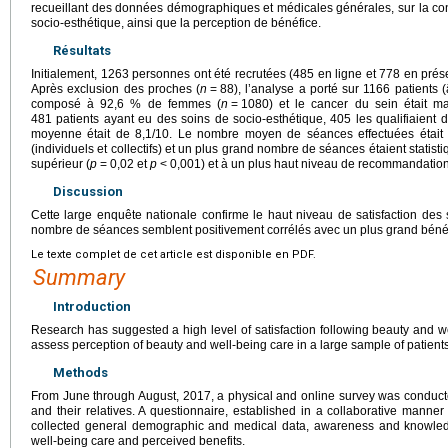
recueillant des données démographiques et médicales générales, sur la co
socio-esthétique, ainsi que la perception de bénéfice.
Résultats
Initialement, 1263 personnes ont été recrutées (485 en ligne et 778 en prés
Après exclusion des proches (
n
=
88), l’analyse a porté sur 1166 patients
composé à 92,6 % de femmes (
n
=
1080) et le cancer du sein était maj
481 patients ayant eu des soins de socio-esthétique, 405 les qualifiaient
moyenne était de 8,1/10. Le nombre moyen de séances effectuées était
(individuels et collectifs) et un plus grand nombre de séances étaient statis
supérieur (
p
=
0,02 et
p
<
0,001) et à un plus haut niveau de recommandation
Discussion
Cette large enquête nationale confirme le haut niveau de satisfaction des 
nombre de séances semblent positivement corrélés avec un plus grand béné
Le texte complet de cet article est disponible en PDF.
Summary
Introduction
Research has suggested a high level of satisfaction following beauty and w
assess perception of beauty and well-being care in a large sample of patients
Methods
From June through August, 2017, a physical and online survey was conducted
and their relatives. A questionnaire, established in a collaborative manner
collected general demographic and medical data, awareness and knowled
well-being care and perceived benefits.