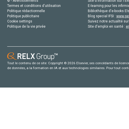
© - Avertissements
Site d'information sur l'E
Termes et conditions d'utilisation
E-learning pour les infirmi
Politique rédactionnelle
Bibliothèque d'e-books Els
Politique publicitaire
Blog special IFSI :
www.gen
Cookie settings
Suivez notre actualité sur
Politique de la vie privée
Site d'emploi en santé :
e
Tout le contenu de ce site: Copyright © 2026 Elsevier, ses concédants de licence e
de données, a la formation en IA et aux technologies similaires. Pour tout con