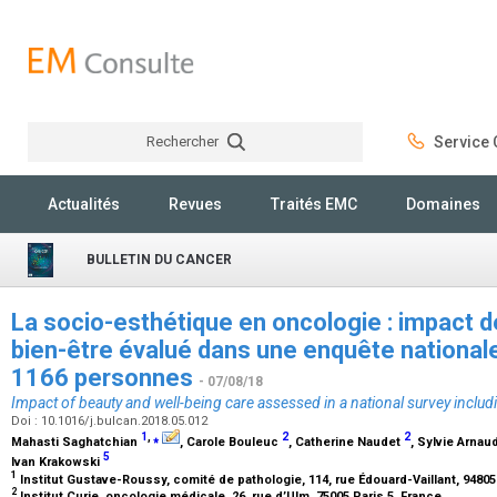
Rechercher
Service C
Rechercher
Actualités
Revues
Traités EMC
Domaines
BULLETIN DU CANCER
La socio-esthétique en oncologie : impact d
bien-être évalué dans une enquête national
1166 personnes
- 07/08/18
Impact of beauty and well-being care assessed in a national survey includ
Doi : 10.1016/j.bulcan.2018.05.012
1
,
⁎
2
2
Mahasti Saghatchian
, Carole Bouleuc
, Catherine Naudet
, Sylvie Arnau
5
Ivan Krakowski
1
Institut Gustave-Roussy, comité de pathologie, 114, rue Édouard-Vaillant, 94805 
2
Institut Curie, oncologie médicale, 26, rue d’Ulm, 75005 Paris 5, France