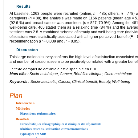
Results
At baseline, 1263 people were recruited (online,
n
=
485; others,
n
=
778) w
caregivers (
n
=
88), the analysis was made on 1166 patients (mean age
=
5
(92.6 %) and breast cancer was prominent (
n
=
827; 70.9%). Among the 481
well-being care, 405 stated them as a relaxing time (84 %) and the aver
sessions was 2.8. A combined scheme of beauty and well-being care (individ
of sessions were statistically associated with a higher perceived benefit (
P
=
recommendation (
P
=
0.039 and
P
=
0.05).
Discussion
This large national survey confirms the high level of satisfaction associated 
and number of sessions seem to be positively correlated with a greater benefi
Le texte complet de cet article est disponible en PDF.
Mots clés :
Socio-esthétique, Cancer, Bénéfice clinique, Onco-esthétique
Keywords :
Socio-aesthetic, Cancer, Clinical benefit, Beauty, Well-being
Plan
Introduction
Méthodes
Dispositions réglementaires
Résultats
Caractéristiques démographiques et cliniques des répondants
Bénéfices ressentis, satisfaction et recommandations
Typologies des SBB