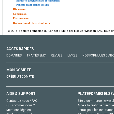
Influences géographiques et temporelles
Patients ayant décliné les SBB
Discussion
Conclusion
Financement
Déclaration de liens d’intérêts
© 2018 Société Française du Cancer. Publié par Elsevier Masson SAS. Tous dro
ACCÈS RAPIDES
DOMAINES
TRAITÉS EMC
REVUES
LIVRES
NOS FORMULES D'AB
MON COMPTE
CRÉER UN COMPTE
AIDE & SUPPORT
PLATEFORMES ELSE
Contactez-nous / FAQ
Site e-commerce :
www.el
Qui sommes-nous ?
Aide à la pratique clinique
Mentions légales
Portail pour les institution