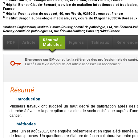
3
Hôpital Bichat-Claude-Bernard, service de maladies infectieuses et tropicales, 
France
4
Hôpital Foch, soins de support, 40, rue Worth, 92150 Suresnes, France
5
Institut Bergonié, oncologie médicale, 229, cours de l’Argonne, 33076 Bordeaux
⁎
Mahasti Saghatchian, Institut Gustave-Roussy, comité de pathologie, 114, rue Édouard-Vaill
Roussy, comité de pathologie114, rue Édouard-Vaillant, Paris 18, 94805France
Résumé
PDF
Article
Figures
Tableaux
Référence
Mots clés
Bienvenue sur EM-consulte, la référence des professionnels de santé.
L’accès au texte intégral de cet article nécessite un abonnement.
Résumé
Introduction
Plusieurs travaux ont suggéré un haut degré de satisfaction après des 
cherché à évaluer la perception des soins de socio-esthétique auprès d’une 
cancer.
Méthodes
Entre juin et août 2017, une enquête présentielle et en ligne a été menée 
de leurs proches. Un questionnaire élaboré de façon collaborative entre prof