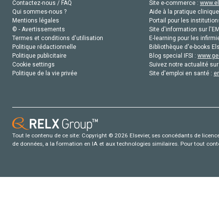
Contactez-nous / FAQ
Site e-commerce :
www.el
Qui sommes-nous ?
Aide à la pratique clinique
Mentions légales
Portail pour les institution
© - Avertissements
Site d'information sur l'E
Termes et conditions d'utilisation
E-learning pour les infirmi
Politique rédactionnelle
Bibliothèque d'e-books Els
Politique publicitaire
Blog special IFSI :
www.gen
Cookie settings
Suivez notre actualité sur
Politique de la vie privée
Site d'emploi en santé :
e
Tout le contenu de ce site: Copyright © 2026 Elsevier, ses concédants de licence e
de données, a la formation en IA et aux technologies similaires. Pour tout con