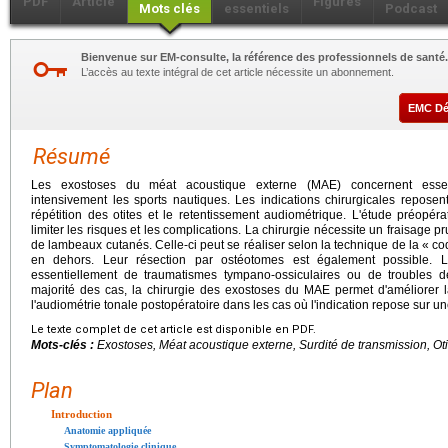
PDF
Article
Figures
Mots clés
essentiels
Podcast
Bienvenue sur EM-consulte, la référence des professionnels de santé.
L’accès au texte intégral de cet article nécessite un abonnement.
EMC D
Résumé
Les exostoses du méat acoustique externe (MAE) concernent essent
intensivement les sports nautiques. Les indications chirurgicales reposen
répétition des otites et le retentissement audiométrique. L'étude préopéra
limiter les risques et les complications. La chirurgie nécessite un fraisage
de lambeaux cutanés. Celle-ci peut se réaliser selon la technique de la « co
en dehors. Leur résection par ostéotomes est également possible. Les
essentiellement de traumatismes tympano-ossiculaires ou de troubles de
majorité des cas, la chirurgie des exostoses du MAE permet d'améliorer l
l'audiométrie tonale postopératoire dans les cas où l'indication repose sur un
Le texte complet de cet article est disponible en PDF.
Mots-clés :
Exostoses, Méat acoustique externe, Surdité de transmission, Ot
Plan
Introduction
Anatomie appliquée
Symptomatologie clinique