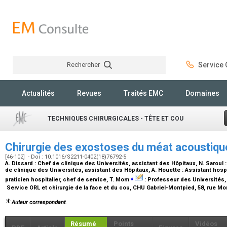
Rechercher
Service C
Rechercher
Actualités
Revues
Traités EMC
Domaines
TECHNIQUES CHIRURGICALES - TÊTE ET COU
Chirurgie des exostoses du méat acoustiq
[46-102] - Doi : 10.1016/S2211-0402(18)76792-5
A. Dissard :
Chef de clinique des Universités, assistant des Hôpitaux
, N. Saroul 
de clinique des Universités, assistant des Hôpitaux
, A. Houette :
Assistant hospi
⁎
praticien hospitalier, chef de service
, T. Mom
:
Professeur des Universités, 
Service ORL et chirurgie de la face et du cou, CHU Gabriel-Montpied, 58, rue M
Auteur correspondant.
Résumé
Points
Vidéos