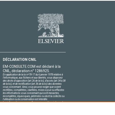
DÉCLARATION CNIL
EM-CONSULTE.COM est déclaré à la
CNIL, déclaration n° 1286925.
En application de la loi nº78-17 du 6 janvier 1978 relative à
l'informatique, aux fichiers et aux libertés, vous disposez
des droits d'opposition (art.26 de la loi), d'accès (art.34 à 38
de la loi), et de rectification (art.36 de la loi) des données
vous concernant. Ainsi, vous pouvez exiger que soient
rectifiées, complétées, clarifiées, mises à jour ou effacées
les informations vous concernant qui sont inexactes,
incomplètes, équivoques, périmées ou dont la collecte ou
l'utilisation ou la conservation est interdite.
Les informations personnelles concernant les visiteurs de
notre site, y compris leur identité, sont confidentielles.
Le responsable du site s'engage sur l'honneur à respecter
les conditions légales de confidentialité applicables en
France et à ne pas divulguer ces informations à des tiers.