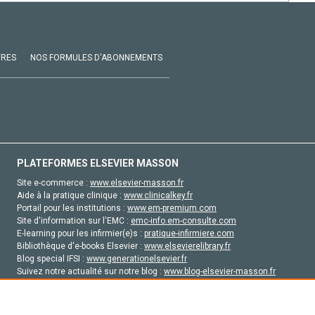
VRES
NOS FORMULES D'ABONNEMENTS
PLATEFORMES ELSEVIER MASSON
Site e-commerce :
www.elsevier-masson.fr
Aide à la pratique clinique :
www.clinicalkey.fr
Portail pour les institutions :
www.em-premium.com
Site d'information sur l'EMC :
emc-info.em-consulte.com
E-learning pour les infirmier(e)s :
pratique-infirmiere.com
Bibliothèque d'e-books Elsevier :
www.elsevierelibrary.fr
Blog special IFSI :
www.generationelsevier.fr
Suivez notre actualité sur notre blog :
www.blog-elsevier-masson.fr
Site d'emploi en santé :
emploisante.com