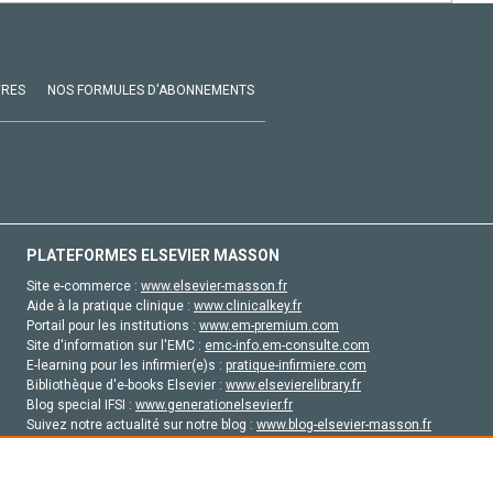
VRES
NOS FORMULES D'ABONNEMENTS
PLATEFORMES ELSEVIER MASSON
Site e-commerce :
www.elsevier-masson.fr
Aide à la pratique clinique :
www.clinicalkey.fr
Portail pour les institutions :
www.em-premium.com
Site d'information sur l'EMC :
emc-info.em-consulte.com
E-learning pour les infirmier(e)s :
pratique-infirmiere.com
Bibliothèque d'e-books Elsevier :
www.elsevierelibrary.fr
Blog special IFSI :
www.generationelsevier.fr
Suivez notre actualité sur notre blog :
www.blog-elsevier-masson.fr
Site d'emploi en santé :
emploisante.com