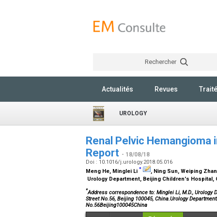
Rechercher
Actualités
Revues
Trait
UROLOGY
Renal Pelvic Hemangioma in
Report
- 18/08/18
Doi : 10.1016/j.urology.2018.05.016
*
Meng He, Minglei Li
, Ning Sun, Weiping Zha
Urology Department, Beijing Children's Hospital, C
*
Address correspondence to: Minglei Li, M.D., Urology De
Street No.56, Beijing 100045, China.Urology DepartmentB
No.56Beijing100045China