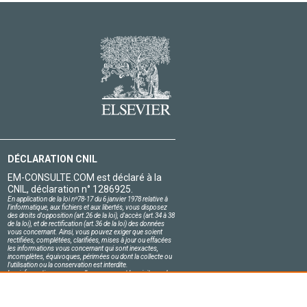
DÉCLARATION CNIL
EM-CONSULTE.COM est déclaré à la
CNIL, déclaration n° 1286925.
En application de la loi nº78-17 du 6 janvier 1978 relative à
l'informatique, aux fichiers et aux libertés, vous disposez
des droits d'opposition (art.26 de la loi), d'accès (art.34 à 38
de la loi), et de rectification (art.36 de la loi) des données
vous concernant. Ainsi, vous pouvez exiger que soient
rectifiées, complétées, clarifiées, mises à jour ou effacées
les informations vous concernant qui sont inexactes,
incomplètes, équivoques, périmées ou dont la collecte ou
l'utilisation ou la conservation est interdite.
Les informations personnelles concernant les visiteurs de
notre site, y compris leur identité, sont confidentielles.
Le responsable du site s'engage sur l'honneur à respecter
les conditions légales de confidentialité applicables en
France et à ne pas divulguer ces informations à des tiers.