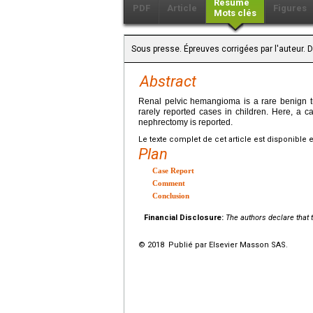
Résumé
PDF
Article
Figures
Mots clés
Sous presse. Épreuves corrigées par l'auteur. 
Abstract
Renal pelvic hemangioma is a rare benign tumo
rarely reported cases in children. Here, a 
nephrectomy is reported.
Le texte complet de cet article est disponible 
Plan
Case Report
Comment
Conclusion
Financial Disclosure:
The authors declare that t
© 2018 Publié par Elsevier Masson SAS.