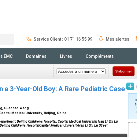
Service Client : 01 71 16 55 99
Mes alertes
Rechercher
és EMC
Domaines
Livres
Compléments
S'abonner
 a 3-Year-Old Boy: A Rare Pediatric Case
B
p
ng, Guannan Wang
L
u
apital Medical University, Beijing, China
partment, Beijing Children's Hospital, Capital Medical University, Nan Li Shi Lu
eijing Children's HospitalCapital Medical UniversityNan Li Shi Lu Street