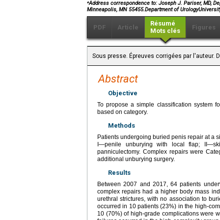
⁎
Address correspondence to: Joseph J. Pariser, MD, Dep
Minneapolis, MN 55455.Department of UrologyUnivers
Résumé
PDF
Article
Figures
Mots clés
Sous presse. Épreuves corrigées par l'auteur.
Abstract
Objective
To propose a simple classification system fo
based on category.
Methods
Patients undergoing buried penis repair at a s
I—penile unburying with local flap; II—s
panniculectomy. Complex repairs were Categ
additional unburying surgery.
Results
Between 2007 and 2017, 64 patients underw
complex repairs had a higher body mass in
urethral strictures, with no association to bur
occurred in 10 patients (23%) in the high-com
10 (70%) of high-grade complications were wo