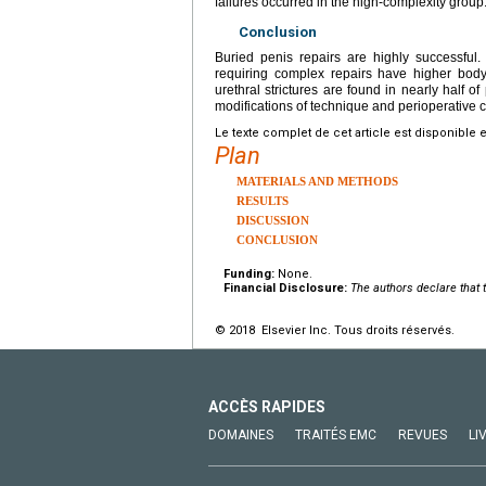
failures occurred in the high-complexity grou
Conclusion
Buried penis repairs are highly successful.
requiring complex repairs have higher body
urethral strictures are found in nearly half o
modifications of technique and perioperative
Le texte complet de cet article est disponible 
Plan
MATERIALS AND METHODS
RESULTS
DISCUSSION
CONCLUSION
Funding:
None.
Financial Disclosure:
The authors declare that t
© 2018 Elsevier Inc. Tous droits réservés.
ACCÈS RAPIDES
DOMAINES
TRAITÉS EMC
REVUES
LI