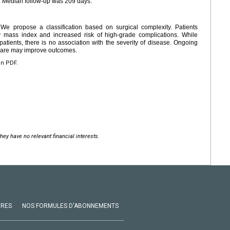
p. Median follow-up was 209 days.
 We propose a classification based on surgical complexity. Patients
 mass index and increased risk of high-grade complications. While
f patients, there is no association with the severity of disease. Ongoing
 care may improve outcomes.
en PDF.
hey have no relevant financial interests.
VRES
NOS FORMULES D'ABONNEMENTS