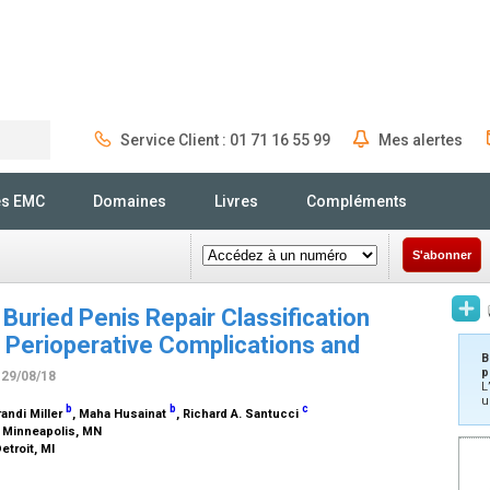
Service Client : 01 71 16 55 99
Mes alertes
Rechercher
és EMC
Domaines
Livres
Compléments
S'abonner
 Buried Penis Repair Classification
 Perioperative Complications and
B
p
 29/08/18
L
u
b
b
c
randi Miller
, Maha Husainat
, Richard A. Santucci
, Minneapolis, MN
etroit, MI