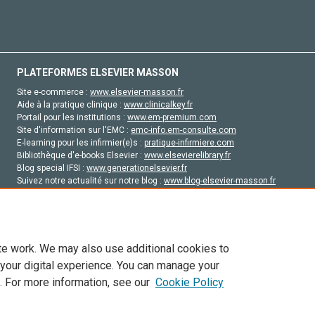
PLATEFORMES ELSEVIER MASSON
Site e-commerce :
www.elsevier-masson.fr
Aide à la pratique clinique :
www.clinicalkey.fr
Portail pour les institutions :
www.em-premium.com
Site d'information sur l'EMC :
emc-info.em-consulte.com
E-learning pour les infirmier(e)s :
pratique-infirmiere.com
Bibliothèque d'e-books Elsevier :
www.elsevierelibrary.fr
Blog special IFSI :
www.generationelsevier.fr
Suivez notre actualité sur notre blog :
www.blog-elsevier-masson.fr
Site d'emploi en santé :
emploisante.com
te work. We may also use additional cookies to
 your digital experience. You can manage your
. For more information, see our
Cookie Policy
vier, ses concédants de licence et ses contributeurs. Tout les droits sont réservés, y 
ogies similaires. Pour tout contenu en libre accès, les conditions de licence Creati