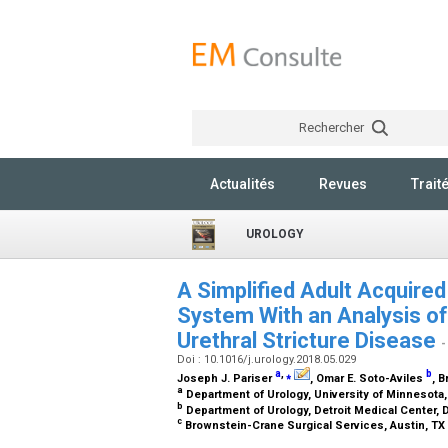
Rechercher
Actualités
Revues
Trait
UROLOGY
A Simplified Adult Acquired
System With an Analysis of
Urethral Stricture Disease
-
Doi : 10.1016/j.urology.2018.05.029
a
,
⁎
b
Joseph J. Pariser
, Omar E. Soto-Aviles
, B
a
Department of Urology, University of Minnesota
b
Department of Urology, Detroit Medical Center, D
c
Brownstein-Crane Surgical Services, Austin, TX