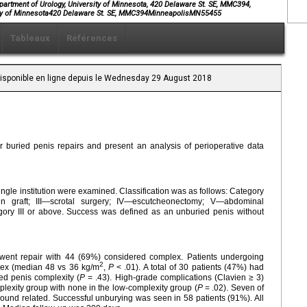
artment of Urology, University of Minnesota, 420 Delaware St. SE, MMC394,
ity of Minnesota420 Delaware St. SE, MMC394MinneapolisMN55455
Tableaux
Références
 Disponible en ligne depuis le Wednesday 29 August 2018
r buried penis repairs and present an analysis of perioperative data
ingle institution were examined. Classification was as follows: Category
kin graft; III—scrotal surgery; IV—escutcheonectomy; V—abdominal
ory III or above. Success was defined as an unburied penis without
ent repair with 44 (69%) considered complex. Patients undergoing
2
dex (median 48 vs 36 kg/m
,
P
< .01). A total of 30 patients (47%) had
ied penis complexity (
P
= .43). High-grade complications (Clavien ≥ 3)
plexity group with none in the low-complexity group (
P
= .02). Seven of
und related. Successful unburying was seen in 58 patients (91%). All