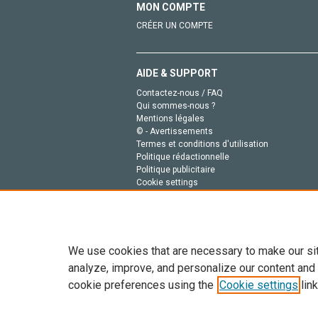
MON COMPTE
CRÉER UN COMPTE
AIDE & SUPPORT
Contactez-nous / FAQ
Qui sommes-nous ?
Mentions légales
© - Avertissements
Termes et conditions d'utilisation
Politique rédactionnelle
Politique publicitaire
Cookie settings
Politique de la vie privée
We use cookies that are necessary to make our si
analyze, improve, and personalize our content and
cookie preferences using the
Cookie settings
link
Tout le contenu de ce site: Copyright © 2026 Else
de données, a la formation en IA et aux technol