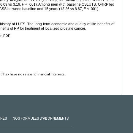
(6.09 vs 3.19,
P
< .001). Among men with baseline CSLUTS, ORRP led
UASS between baseline and 15 years (13.26 vs 8.67,
P
< .001).
history of LUTS. The long-term economic and quality of life benefits of
fits of RP for treatment of localized prostate cancer.
en PDF.
 they have no relevant financial interests.
VRES
NOS FORMULES D'ABONNEMENTS