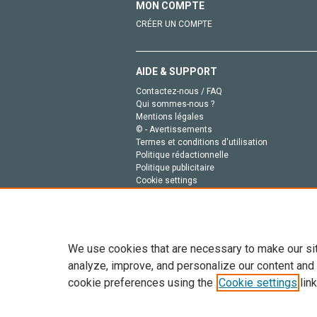
MON COMPTE
CRÉER UN COMPTE
AIDE & SUPPORT
Contactez-nous / FAQ
Qui sommes-nous ?
Mentions légales
© - Avertissements
Termes et conditions d'utilisation
Politique rédactionnelle
Politique publicitaire
Cookie settings
Politique de la vie privée
We use cookies that are necessary to make our si
analyze, improve, and personalize our content and
cookie preferences using the
Cookie settings
link
Tout le contenu de ce site: Copyright © 2026 Else
de données, a la formation en IA et aux technol