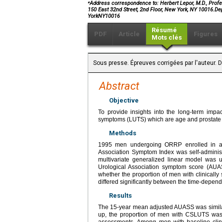
⁎
Address correspondence to: Herbert Lepor, M.D., Prof
150 East 32nd Street, 2nd Floor, New York, NY 10016.D
YorkNY10016
Résumé
PDF
Article
Figures
Mots clés
Sous presse. Épreuves corrigées par l'auteur. D
Abstract
Objective
To provide insights into the long-term impac
symptoms (LUTS) which are age and prostate d
Methods
1995 men undergoing ORRP enrolled in a p
Association Symptom Index was self-adminis
multivariate generalized linear model was 
Urological Association symptom score (AU
whether the proportion of men with clinica
differed significantly between the time-depen
Results
The 15-year mean adjusted AUASS was similar
up, the proportion of men with CSLUTS was 
assessments. Among men with baseline clin