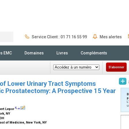
Service Client : 01 71 16 55 99
Mes alertes
Rechercher
és EMC
Domaines
Livres
Compléments
S'abonner
 of Lower Urinary Tract Symptoms
ic Prostatectomy: A Prospective 15 Year
B
p
L
u
c
,
⁎
bert Lepor
ork, NY
, OH
ool of Medicine, New York, NY