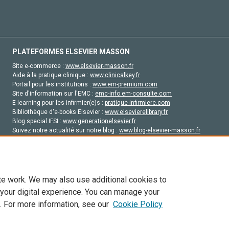
PLATEFORMES ELSEVIER MASSON
Site e-commerce :
www.elsevier-masson.fr
Aide à la pratique clinique :
www.clinicalkey.fr
Portail pour les institutions :
www.em-premium.com
Site d'information sur l'EMC :
emc-info.em-consulte.com
E-learning pour les infirmier(e)s :
pratique-infirmiere.com
Bibliothèque d'e-books Elsevier :
www.elsevierelibrary.fr
Blog special IFSI :
www.generationelsevier.fr
Suivez notre actualité sur notre blog :
www.blog-elsevier-masson.fr
Site d'emploi en santé :
emploisante.com
te work. We may also use additional cookies to
 your digital experience. You can manage your
. For more information, see our
Cookie Policy
vier, ses concédants de licence et ses contributeurs. Tout les droits sont réservés, y 
ogies similaires. Pour tout contenu en libre accès, les conditions de licence Creati