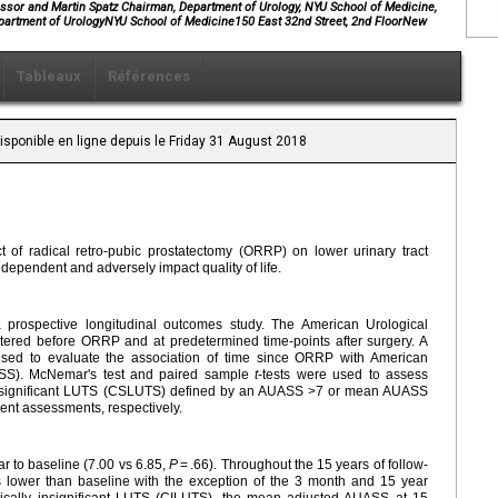
essor and Martin Spatz Chairman, Department of Urology, NYU School of Medicine,
epartment of UrologyNYU School of Medicine150 East 32nd Street, 2nd FloorNew
Tableaux
Références
isponible en ligne depuis le Friday 31 August 2018
t of radical retro-pubic prostatectomy (ORRP) on lower urinary tract
ependent and adversely impact quality of life.
rospective longitudinal outcomes study. The American Urological
tered before ORRP and at predetermined time-points after surgery. A
used to evaluate the association of time since ORRP with American
ASS). McNemar's test and paired sample
t
-tests were used to assess
lly significant LUTS (CSLUTS) defined by an AUASS >7 or mean AUASS
dent assessments, respectively.
 to baseline (7.00 vs 6.85,
P
= .66). Throughout the 15 years of follow-
lower than baseline with the exception of the 3 month and 15 year
ically insignificant LUTS (CILUTS), the mean adjusted AUASS at 15