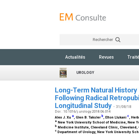
Rechercher
Actualités
Revues
Trait
UROLOGY
Long-Term Natural History
Following Radical Retropub
Longitudinal Study
- 31/08/18
Doi : 10.1016/j.urology.2018.06.014
a
b
c
Alex J. Xu
, Glen B. Taksler
, Elton Llukani
, Her
a
New York University School of Medicine, New Y
b
Medicine Institute, Cleveland Clinic, Cleveland
c
Department of Urology, New York University Sch