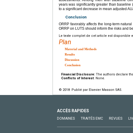
years was significantly greater than baseline 
to a significant decrease in mean adjusted A
Conclusion
ORRP favorably affects the long-term natural 
ORRP on LUTS should inform the risks and bene
Le texte complet de cet article est disponible 
Plan
Material and Methods
Results
Discussion
Conclusion
Financial Disclosure:
The authors declare that
Conflicts of Interest
: None.
© 2018 Publié par Elsevier Masson SAS.
ACCÈS RAPIDES
DOMAINES
TRAITÉS EMC
REVUES
LI