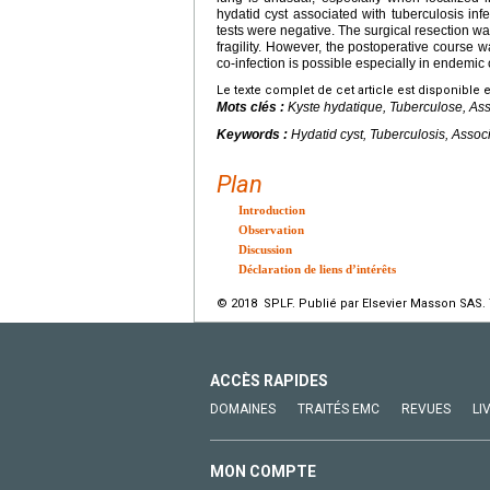
hydatid cyst associated with tuberculosis i
tests were negative. The surgical resection was
fragility. However, the postoperative course w
co-infection is possible especially in endemic 
Le texte complet de cet article est disponible 
Mots clés :
Kyste hydatique, Tuberculose, As
Keywords :
Hydatid cyst, Tuberculosis, Assoc
Plan
Introduction
Observation
Discussion
Déclaration de liens d’intérêts
© 2018 SPLF. Publié par Elsevier Masson SAS. 
ACCÈS RAPIDES
DOMAINES
TRAITÉS EMC
REVUES
LI
MON COMPTE