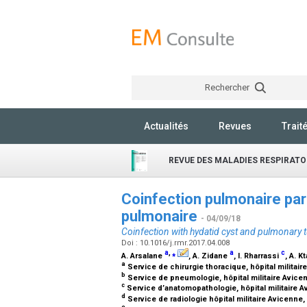
Rechercher
Actualités
Revues
Trait
REVUE DES MALADIES RESPIRATO
Coinfection pulmonaire par
pulmonaire
- 04/09/18
Coinfection with hydatid cyst and pulmonary 
Doi : 10.1016/j.rmr.2017.04.008
a
,
⁎
a
c
A. Arsalane
, A. Zidane
, I. Rharrassi
, A. K
a
Service de chirurgie thoracique, hôpital militai
b
Service de pneumologie, hôpital militaire Avic
c
Service d’anatomopathologie, hôpital militaire 
d
Service de radiologie hôpital militaire Avicenn
e