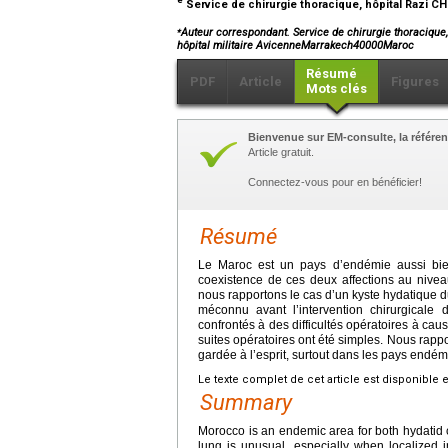
Service de chirurgie thoracique, hôpital Razi 
⁎
Auteur correspondant. Service de chirurgie thoracique,
hôpital militaire AvicenneMarrakech40000Maroc
Résumé
PDF
Article
Figures
Mots clés
Bienvenue sur EM-consulte, la référen
Article gratuit.
Connectez-vous pour en bénéficier!
Résumé
Le Maroc est un pays d’endémie aussi bie
coexistence de ces deux affections au niveau
nous rapportons le cas d’un kyste hydatique d
méconnu avant l’intervention chirurgicale 
confrontés à des difficultés opératoires à cause
suites opératoires ont été simples. Nous rappor
gardée à l’esprit, surtout dans les pays endé
Le texte complet de cet article est disponible 
Summary
Morocco is an endemic area for both hydatid 
lung is unusual, especially when localized