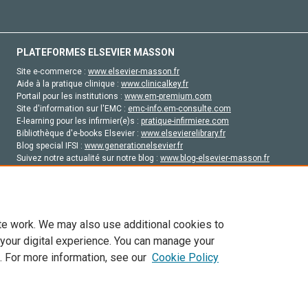
PLATEFORMES ELSEVIER MASSON
Site e-commerce :
www.elsevier-masson.fr
Aide à la pratique clinique :
www.clinicalkey.fr
Portail pour les institutions :
www.em-premium.com
Site d'information sur l'EMC :
emc-info.em-consulte.com
E-learning pour les infirmier(e)s :
pratique-infirmiere.com
Bibliothèque d'e-books Elsevier :
www.elsevierelibrary.fr
Blog special IFSI :
www.generationelsevier.fr
Suivez notre actualité sur notre blog :
www.blog-elsevier-masson.fr
Site d'emploi en santé :
emploisante.com
te work. We may also use additional cookies to
 your digital experience. You can manage your
. For more information, see our
Cookie Policy
vier, ses concédants de licence et ses contributeurs. Tout les droits sont réservés, y 
ogies similaires. Pour tout contenu en libre accès, les conditions de licence Creati