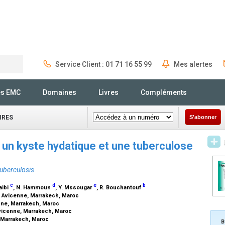
Service Client : 01 71 16 55 99
Mes alertes
Rechercher
és EMC
Domaines
Livres
Compléments
IRES
S'abonner
 un kyste hydatique et une tuberculose
tuberculosis
c
d
e
b
taibi
, N. Hammoun
, Y. Mssougar
, R. Bouchantouf
re Avicenne, Marrakech, Maroc
enne, Marrakech, Maroc
Avicenne, Marrakech, Maroc
e, Marrakech, Maroc
B