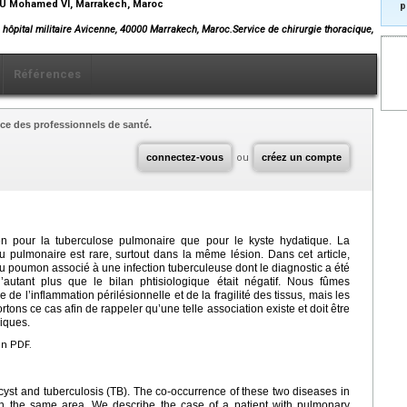
CHU Mohamed VI, Marrakech, Maroc
p
 hôpital militaire Avicenne, 40000 Marrakech, Maroc.Service de chirurgie thoracique,
Références
ce des professionnels de santé.
connectez-vous
ou
créez un compte
n pour la tuberculose pulmonaire que pour le kyste hydatique. La
 pulmonaire est rare, surtout dans la même lésion. Dans cet article,
u poumon associé à une infection tuberculeuse dont le diagnostic a été
d’autant plus que le bilan phtisiologique était négatif. Nous fûmes
 de l’inflammation périlésionnelle et de la fragilité des tissus, mais les
tons ce cas afin de rappeler qu’une telle association existe et doit être
miques.
en PDF.
cyst and tuberculosis (TB). The co-occurrence of these two diseases in
 in the same area. We describe the case of a patient with pulmonary