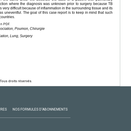
nfection where the diagnosis was unknown prior to surgery because TB
 very difficult because of inflammation in the surrounding tissue and its
as uneventful. The goal of this case report is to keep in mind that such
countries.
en PDF.
sociation, Poumon, Chirurgie
iation, Lung, Surgery
Tous droits réservés.
VRES
NOS FORMULES D'ABONNEMENTS