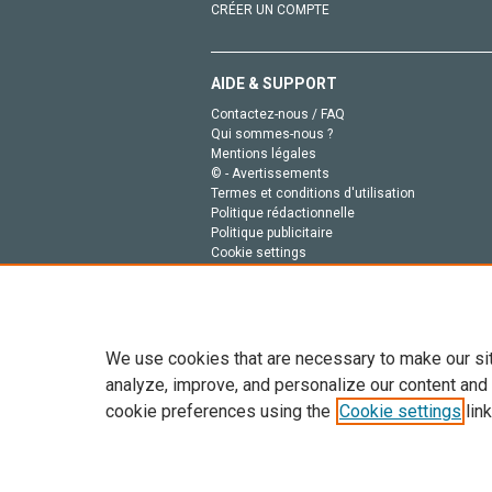
CRÉER UN COMPTE
AIDE & SUPPORT
Contactez-nous / FAQ
Qui sommes-nous ?
Mentions légales
© - Avertissements
Termes et conditions d'utilisation
Politique rédactionnelle
Politique publicitaire
Cookie settings
Politique de la vie privée
We use cookies that are necessary to make our si
analyze, improve, and personalize our content and
cookie preferences using the
Cookie settings
link
Tout le contenu de ce site: Copyright © 2026 Else
de données, a la formation en IA et aux technol