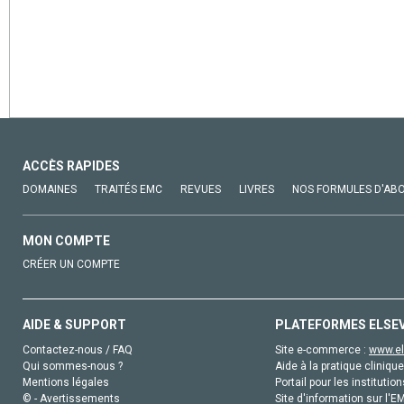
ACCÈS RAPIDES
DOMAINES
TRAITÉS EMC
REVUES
LIVRES
NOS FORMULES D'AB
MON COMPTE
CRÉER UN COMPTE
AIDE & SUPPORT
PLATEFORMES ELSE
Contactez-nous / FAQ
Site e-commerce :
www.el
Qui sommes-nous ?
Aide à la pratique clinique
Mentions légales
Portail pour les institution
© - Avertissements
Site d'information sur l'E