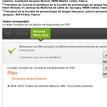
Laennec, boulevard Jacques Monod, 44093 Nantes cedex, France
b
Président du Conseil Scientifique de la Société de pneumologie de langue fra
Henri-Mondor, 51, avenue du Maréchal de Lattre de Tassigny, 94000 Créteil, Fran
c
Président de la Société de pneumologie de langue française, service pneumol
Jacques, 75014 Paris, France
⁎
Auteur correspondant.
Le texte complet de cet article est disponible en PDF.
Résumé
PDF
Article
Mots clés
Bienvenue sur EM-consulte, la référence des professionnels de santé.
Article gratuit.
c
Connectez-vous pour en bénéficier!
vo
Le texte complet de cet article est disponible en PDF.
Plan
co
Déclaration de liens d’intérêts
© 2018 SPLF. Publié par Elsevier Masson SAS. Tous droits réservés.