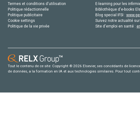
Termes et conditions d'utilisation
E-learning pour les infirmi
Politique rédactionnelle
Bibliothèque d'e-books Els
Politique publicitaire
Blog special IFSI :
www.gen
Cookie settings
Suivez notre actualité sur
Politique de la vie privée
Site d'emploi en santé :
e
Tout le contenu de ce site: Copyright © 2026 Elsevier, ses concédants de licence e
de données, a la formation en IA et aux technologies similaires. Pour tout con