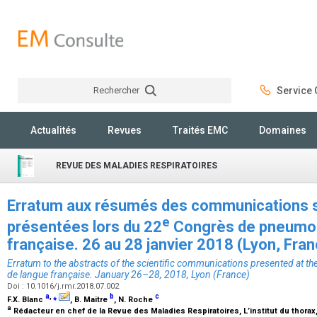
Rechercher
Service C
Rechercher
Actualités
Revues
Traités EMC
Domaines
REVUE DES MALADIES RESPIRATOIRES
Erratum aux résumés des communications s
e
présentées lors du 22
Congrès de pneumol
française. 26 au 28 janvier 2018 (Lyon, Fra
Erratum to the abstracts of the scientific communications presented at th
de langue française. January 26–28, 2018, Lyon (France)
Doi : 10.1016/j.rmr.2018.07.002
a
,
⁎
b
c
F.X. Blanc
, B. Maitre
, N. Roche
a
Rédacteur en chef de la Revue des Maladies Respiratoires, L’institut du thorax,