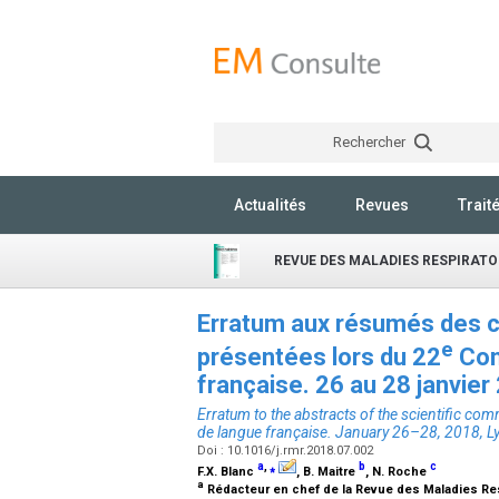
Rechercher
Actualités
Revues
Trait
REVUE DES MALADIES RESPIRATO
Erratum aux résumés des c
e
présentées lors du 22
Con
française. 26 au 28 janvie
Erratum to the abstracts of the scientific co
de langue française. January 26–28, 2018, L
Doi : 10.1016/j.rmr.2018.07.002
a
,
⁎
b
c
F.X. Blanc
, B. Maitre
, N. Roche
a
Rédacteur en chef de la Revue des Maladies Respi