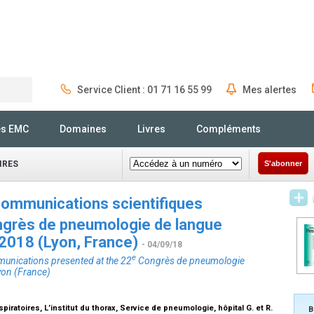
Service Client : 01 71 16 55 99
Mes alertes
Rechercher
és EMC
Domaines
Livres
Compléments
IRES
S'abonner
ommunications scientifiques
grès de pneumologie de langue
r 2018 (Lyon, France)
- 04/09/18
e
mmunications presented at the 22
Congrès de pneumologie
yon (France)
ratoires, L’institut du thorax, Service de pneumologie, hôpital G. et R.
B