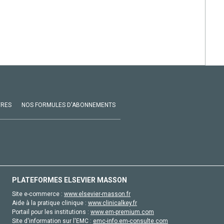
VRES
NOS FORMULES D'ABONNEMENTS
PLATEFORMES ELSEVIER MASSON
Site e-commerce :
www.elsevier-masson.fr
Aide à la pratique clinique :
www.clinicalkey.fr
Portail pour les institutions :
www.em-premium.com
Site d'information sur l'EMC :
emc-info.em-consulte.com