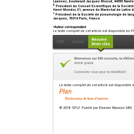
Laennec, boulevard Jacques Monod, 44093 Nante
b
Président du Conseil Scientifique de la Sociét
Henri-Mondor, 51, avenue du Maréchal de Lattre d
c
Président de la Société de pneumologie de lang
Jacques, 75014 Paris, France
⁎
Auteur correspondant.
Le texte complet de cet article est disponible en P
Résumé
PDF
Article
Mots clés
Bienvenue sur EM-consulte, la référen
Article gratuit.
Connectez-vous pour en bénéficier!
Le texte complet de cet article est disponible 
Plan
Déclaration de liens d’intérêts
© 2018 SPLF. Publié par Elsevier Masson SAS. 