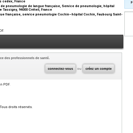
s cedex, France
p
é de pneumologie de langue française, Service de pneumologie, hôpital
e Tassigny, 94000 Créteil, France
ue française, service pneumologie Cochin–hôpital Cochin, Faubourg Saint-
DF.
ce des professionnels de santé.
connectez-vous
ou
créez un compte
en PDF.
Tous droits réservés.