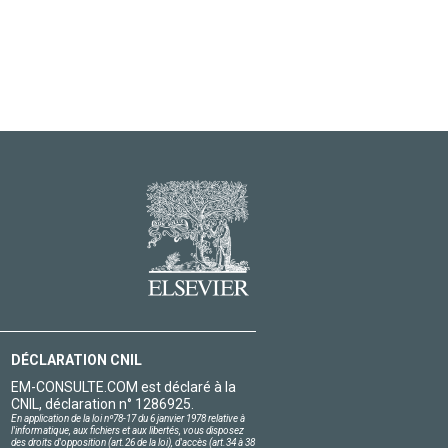
DÉCLARATION CNIL
EM-CONSULTE.COM est déclaré à la
CNIL, déclaration n° 1286925.
En application de la loi nº78-17 du 6 janvier 1978 relative à
l'informatique, aux fichiers et aux libertés, vous disposez
des droits d'opposition (art.26 de la loi), d'accès (art.34 à 38