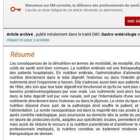
Bienvenue sur EM-consulte, la référence des professionnels de santé.
L’accès au texte intégral de cet article nécessite un abonnement.
EMC D
Article archivé
, publié initialement dans le traité EMC
Gastro-entérologie
et
cliquez ici pour y accéder
Résumé
Les conséquences de la dénutrition en termes de morbidité, de mortalité, d'
coûts de santé sont bien connues. La nutrition entérale est une thérapeutiq
des patients hospitalisés. En nutrition entérale, l'administration d'aliments 
nutritive directement dans le tube digestif, l'estomac ou dans l'intestin 
nutriments dont l'organisme a besoin. Elle s'adresse aussi bien aux patients
de l'être, dès lors que leur tube digestif est fonctionnel et qu'ils ne sont pl
besoins protéinoénergétiques par voie orale. Les nutriments sont alors fou
dans le tube digestif soit par voie nasale, soit par l'intermédiaire d'une s
nutriments directement dans l'estomac ou dans le jéjunum. Le choix du type d
nutrition dépend d'une part, de la pathologie dont souffre le patient, et
l'alimentation. La sonde nasogastrique est dans la majorité des cas posée à l'
après contrôle radiologique, puis poursuivie au domicile dès la sortie du pati
en œuvre de protocoles écrits, adaptés aux spécificités locales, permettent 
mais aussi de réduire le recours à la nutrition parentérale et d'améliorer l
professionnels impliqués, la nutrition constitue un traitement moderne e
thérapeutique de demain.