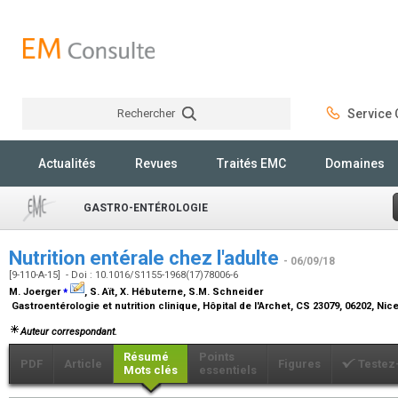
Rechercher
Service C
Rechercher
Actualités
Revues
Traités EMC
Domaines
GASTRO-ENTÉROLOGIE
Nutrition entérale chez l'adulte
- 06/09/18
[9-110-A-15] - Doi : 10.1016/S1155-1968(17)78006-6
⁎
M. Joerger
, S. Aït, X. Hébuterne, S.M. Schneider
Gastroentérologie et nutrition clinique, Hôpital de l'Archet, CS 23079, 06202, Ni
Auteur correspondant.
Résumé
Points
PDF
Article
Figures
Testez
Mots clés
essentiels