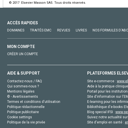
© 2017 Elsevier Masson SAS. Tous droits réservés.
ACCÈS RAPIDES
DOMAINES
TRAITÉS EMC
REVUES
LIVRES
NOS FORMULES D'AB
MON COMPTE
CRÉER UN COMPTE
AIDE & SUPPORT
PLATEFORMES ELSE
Contactez-nous / FAQ
Site e-commerce :
www.el
Qui sommes-nous ?
Aide à la pratique clinique
Mentions légales
Portail pour les institution
© - Avertissements
Site d'information sur l'E
Termes et conditions d'utilisation
E-learning pour les infirmi
Politique rédactionnelle
Bibliothèque d'e-books Els
Politique publicitaire
Blog special IFSI :
www.gen
Cookie settings
Suivez notre actualité sur
Politique de la vie privée
Site d'emploi en santé :
e