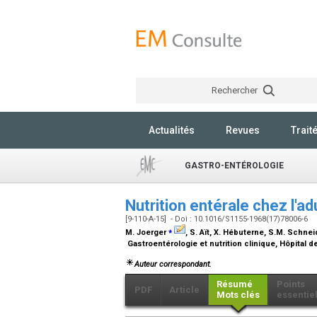
Rechercher
Actualités
Revues
Trait
GASTRO-ENTÉROLOGIE
Nutrition entérale chez l'ad
[9-110-A-15] - Doi : 10.1016/S1155-1968(17)78006-6
⁎
M. Joerger
, S. Aït, X. Hébuterne, S.M. Schnei
Gastroentérologie et nutrition clinique, Hôpital d
Auteur correspondant.
Résumé
Points
PDF
Article
Mots clés
essentie