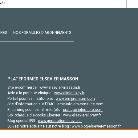
vés.
VRES
NOS FORMULES D'ABONNEMENTS
PLATEFORMES ELSEVIER MASSON
Site e-commerce :
www.elsevier-masson.fr
Aide à la pratique clinique :
www.clinicalkey.fr
Portail pour les institutions :
www.em-premium.com
Site d'information sur l'EMC :
emc-info.em-consulte.com
E-learning pour les infirmier(e)s :
pratique-infirmiere.com
Bibliothèque d'e-books Elsevier :
www.elsevierelibrary.fr
Blog special IFSI :
www.generationelsevier.fr
Suivez notre actualité sur notre blog :
www.blog-elsevier-masson.fr
Site d'emploi en santé :
emploisante.com