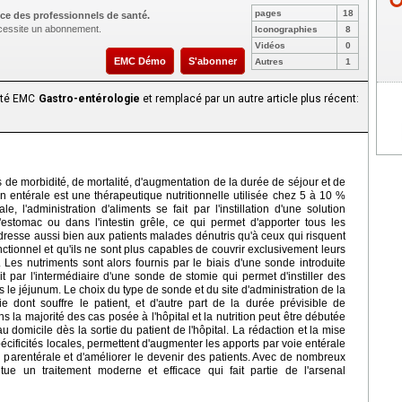
pages
18
ce des professionnels de santé.
nécessite un abonnement.
Iconographies
8
Vidéos
0
EMC Démo
S'abonner
Autres
1
aité EMC
Gastro-entérologie
et remplacé par un autre article plus récent:
de morbidité, de mortalité, d'augmentation de la durée de séjour et de
n entérale est une thérapeutique nutritionnelle utilisée chez 5 à 10 %
le, l'administration d'aliments se fait par l'instillation d'une solution
 l'estomac ou dans l'intestin grêle, ce qui permet d'apporter tous les
adresse aussi bien aux patients malades dénutris qu'à ceux qui risquent
fonctionnel et qu'ils ne sont plus capables de couvrir exclusivement leurs
 Les nutriments sont alors fournis par le biais d'une sonde introduite
it par l'intermédiaire d'une sonde de stomie qui permet d'instiller des
le jéjunum. Le choix du type de sonde et du site d'administration de la
e dont souffre le patient, et d'autre part de la durée prévisible de
s la majorité des cas posée à l'hôpital et la nutrition peut être débutée
u domicile dès la sortie du patient de l'hôpital. La rédaction et la mise
cificités locales, permettent d'augmenter les apports par voie entérale
on parentérale et d'améliorer le devenir des patients. Avec de nombreux
titue un traitement moderne et efficace qui fait partie de l'arsenal