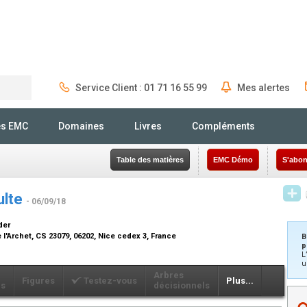
Service Client : 01 71 16 55 99
Mes alertes
Rechercher
és EMC
Domaines
Livres
Compléments
Table des matières
EMC Démo
S'abon
ulte
- 06/09/18
der
e l'Archet, CS 23079, 06202, Nice cedex 3, France
B
p
L
u
Arbres
Figures
Testez-vous
Plus...
ls
décisionnels