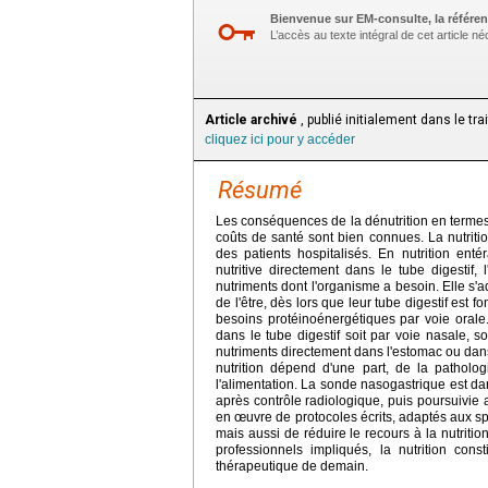
Bienvenue sur EM-consulte, la référen
L’accès au texte intégral de cet article 
Article archivé
, publié initialement dans le tr
cliquez ici pour y accéder
Résumé
Les conséquences de la dénutrition en termes 
coûts de santé sont bien connues. La nutritio
des patients hospitalisés. En nutrition entéra
nutritive directement dans le tube digestif,
nutriments dont l'organisme a besoin. Elle s'
de l'être, dès lors que leur tube digestif est 
besoins protéinoénergétiques par voie orale.
dans le tube digestif soit par voie nasale, so
nutriments directement dans l'estomac ou dans 
nutrition dépend d'une part, de la pathologi
l'alimentation. La sonde nasogastrique est dan
après contrôle radiologique, puis poursuivie a
en œuvre de protocoles écrits, adaptés aux spé
mais aussi de réduire le recours à la nutriti
professionnels impliqués, la nutrition cons
thérapeutique de demain.