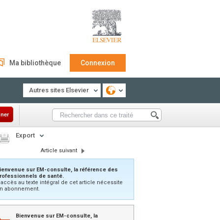
Ma bibliothèque
Connexion
Autres sites Elsevier
ner
Export
Article suivant
ienvenue sur EM-consulte, la référence des
rofessionnels de santé.
’accès au texte intégral de cet article nécessite
n abonnement.
Bienvenue sur EM-consulte, la