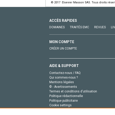
© 2017 Elsevier Masson SAS. Tous droits réser
ACCÈS RAPIDES
DOMAINES
TRAITÉS EMC
REVUES
LI
MON COMPTE
CRÉER UN COMPTE
AIDE & SUPPORT
Contactez-nous / FAQ
Qui sommes-nous ?
Mentions légales
© - Avertissements
Termes et conditions d'utilisation
Politique rédactionnelle
Politique publicitaire
Cookie settings
Politique de la vie privée