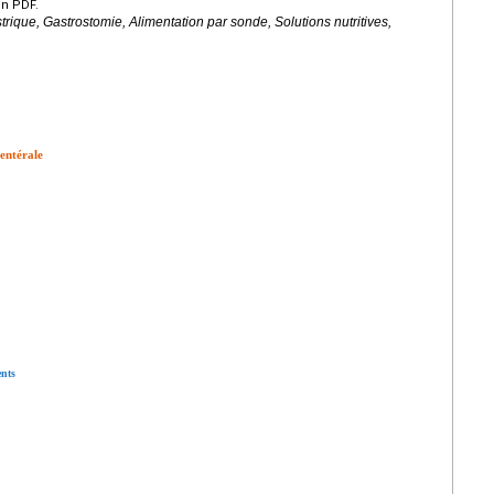
en PDF.
rique, Gastrostomie, Alimentation par sonde, Solutions nutritives,
 entérale
ents