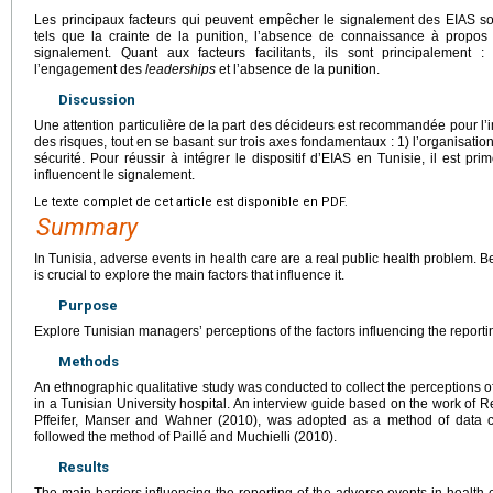
Les principaux facteurs qui peuvent empêcher le signalement des EIAS sont
tels que la crainte de la punition, l’absence de connaissance à propos
signalement. Quant aux facteurs facilitants, ils sont principalement :
l’engagement des
leaderships
et l’absence de la punition.
Discussion
Une attention particulière de la part des décideurs est recommandée pour l
des risques, tout en se basant sur trois axes fondamentaux : 1) l’organisation,
sécurité. Pour réussir à intégrer le dispositif d’EIAS en Tunisie, il est pr
influencent le signalement.
Le texte complet de cet article est disponible en PDF.
Summary
In Tunisia, adverse events in health care are a real public health problem. B
is crucial to explore the main factors that influence it.
Purpose
Explore Tunisian managers’ perceptions of the factors influencing the reporti
Methods
An ethnographic qualitative study was conducted to collect the perceptions o
in a Tunisian University hospital. An interview guide based on the work of
Pffeifer, Manser and Wahner (2010), was adopted as a method of data col
followed the method of Paillé and Muchielli (2010).
Results
The main barriers influencing the reporting of the adverse events in health 