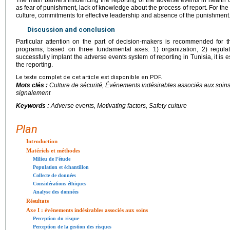
as fear of punishment, lack of knowledge about the process of report. For the 
culture, commitments for effective leadership and absence of the punishment
Discussion and conclusion
Particular attention on the part of decision-makers is recommended for
programs, based on three fundamental axes: 1) organization, 2) regulati
successfully implant the adverse events system of reporting in Tunisia, it is es
the reporting.
Le texte complet de cet article est disponible en PDF.
Mots clés :
Culture de sécurité, Événements indésirables associés aux soins
signalement
Keywords :
Adverse events, Motivating factors, Safety culture
Plan
Introduction
Matériels et méthodes
Milieu de l’étude
Population et échantillon
Collecte de données
Considérations éthiques
Analyse des données
Résultats
Axe I : événements indésirables associés aux soins
Perception du risque
Perception de la gestion des risques