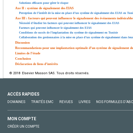
Solutions efficaces pour gérer le risque
Axe II : système de signalement des EIAS
Perception de l’intérêt de la mise en place d’un système de signalement des EIAS en Tuni
Axe III : facteurs qui peuvent influencer le signalement des événements indésirables
Nécessité d’étudier les facteurs qui peuvent influencer le signalement des EIAS
Facteurs qui peuvent influencer le signalement des EIAS
Conditions de succès de l’implantation du système de signalement en Tunisie
Collaboration des gestionnaires à la mise en place d’un système de signalement dans leur
Discussion
Recommandations pour une implantation optimale d’un système de signalement des
Limites de l’étude
Conclusion
Déclaration de liens d’intérêts
© 2018 Elsevier Masson SAS. Tous droits réservés.
ACCÈS RAPIDES
DOMAINES
TRAITÉS EMC
REVUES
LIVRES
NOS FORMULES D'AB
MON COMPTE
CRÉER UN COMPTE