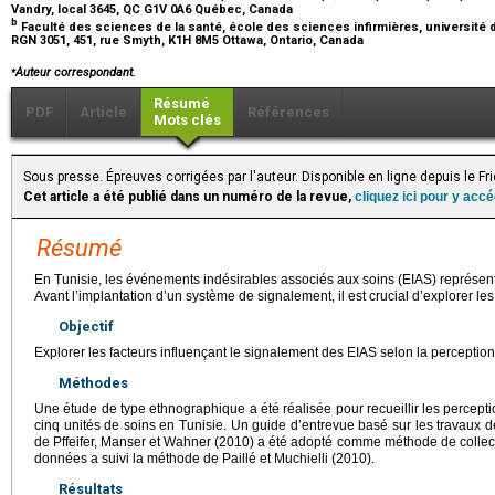
Vandry, local 3645, QC G1V 0A6 Québec, Canada
b
Faculté des sciences de la santé, école des sciences infirmières, université d
RGN 3051, 451, rue Smyth, K1H 8M5 Ottawa, Ontario, Canada
⁎
Auteur correspondant.
Résumé
PDF
Article
Références
Mots clés
Sous presse. Épreuves corrigées par l'auteur. Disponible en ligne depuis le 
Cet article a été publié dans un numéro de la revue,
cliquez ici pour y acc
Résumé
En Tunisie, les événements indésirables associés aux soins (EIAS) représen
Avant l’implantation d’un système de signalement, il est crucial d’explorer les 
Objectif
Explorer les facteurs influençant le signalement des EIAS selon la perception
Méthodes
Une étude de type ethnographique a été réalisée pour recueillir les percepti
cinq unités de soins en Tunisie. Un guide d’entrevue basé sur les travaux 
de Pffeifer, Manser et Wahner (2010) a été adopté comme méthode de collect
données a suivi la méthode de Paillé et Muchielli (2010).
Résultats