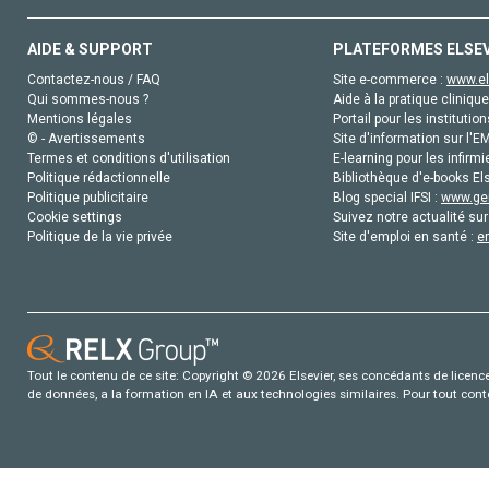
AIDE & SUPPORT
PLATEFORMES ELSE
Contactez-nous / FAQ
Site e-commerce :
www.el
Qui sommes-nous ?
Aide à la pratique clinique
Mentions légales
Portail pour les institution
© - Avertissements
Site d'information sur l'E
Termes et conditions d'utilisation
E-learning pour les infirmi
Politique rédactionnelle
Bibliothèque d'e-books Els
Politique publicitaire
Blog special IFSI :
www.gen
Cookie settings
Suivez notre actualité sur
Politique de la vie privée
Site d'emploi en santé :
e
Tout le contenu de ce site: Copyright © 2026 Elsevier, ses concédants de licence e
de données, a la formation en IA et aux technologies similaires. Pour tout con