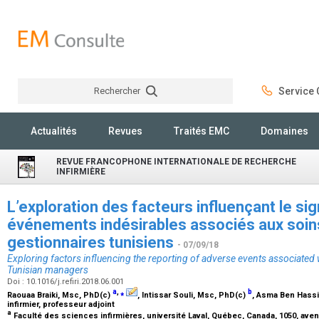
Rechercher
Service C
Rechercher
Actualités
Revues
Traités EMC
Domaines
REVUE FRANCOPHONE INTERNATIONALE DE RECHERCHE
INFIRMIÈRE
L’exploration des facteurs influençant le s
événements indésirables associés aux soins
gestionnaires tunisiens
- 07/09/18
Exploring factors influencing the reporting of adverse events associated 
Tunisian managers
Doi : 10.1016/j.refiri.2018.06.001
a
,
⁎
b
Raouaa Braiki,
Msc, PhD(c)
, Intissar Souli,
Msc, PhD(c)
, Asma Ben Hass
infirmier, professeur adjoint
a
Faculté des sciences infirmières, université Laval, Québec, Canada, 1050, ave