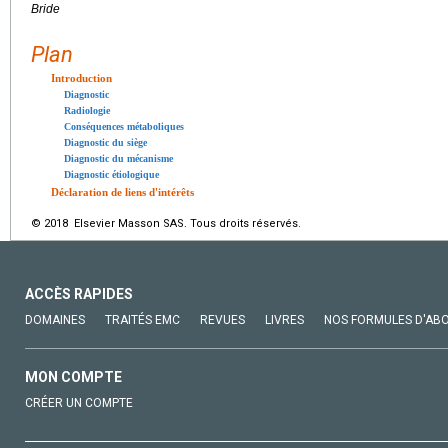
Bride
Plan
Introduction
Diagnostic
Radiologie
Conséquences métaboliques
Diagnostic du siège
Diagnostic du mécanisme
Diagnostic étiologique
Déclaration de liens d'intérêts
© 2018 Elsevier Masson SAS. Tous droits réservés.
ACCÈS RAPIDES
DOMAINES
TRAITÉS EMC
REVUES
LIVRES
NOS FORMULES D'AB
MON COMPTE
CRÉER UN COMPTE