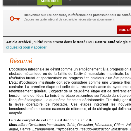
Mots clés
Bienvenue sur EM-consulte, la référence des professionnels de santé.
L’accès au texte intégral de cet article nécessite un abonnement.
EMC D
Article archivé
, publié initialement dans le traité EMC
Gastro-entérologie
et
cliquez ici pour y accéder
Résumé
L'occlusion intestinale se définit comme un empêchement à la progression ab
obstacle mécanique ou de la faillite de l'activité musculaire intestinale. 
révélation brutal et spectaculaire ou progressif et insidieux d'un état path
L'état d'occlusion intestinale doit être considéré comme une urgence thér
contraire. La première étape est celle de la reconnaissance du syndrome o
retentissement général. L'objectif de la deuxième étape est de différencie
fonctionnelle ou iléus. La troisième étape est centrée sur l'étude du siège e
l'enquête étiologique. La quatrième étape est décisionnelle. Elle doit juger d
la levée opératoire de l'obstacle. Ces étapes intègrent les nouvel
tomodensitométrie comme examen de référence, et de chirurgie qui définissen
adaptée.
Le texte complet de cet article est disponible en PDF.
Mots-clés :
Occlusions intestinales, Grêle, Occlusion, Hématome, Côlon, Volvu
aiguë, Hernie, Étranglement, Phytobézoard, Pseudo-obstruction intestinale, Il