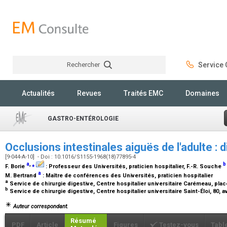
Rechercher
Service C
Rechercher
Actualités
Revues
Traités EMC
Domaines
GASTRO-ENTÉROLOGIE
Occlusions intestinales aiguës de l'adulte : 
[9-044-A-10] - Doi : 10.1016/S1155-1968(18)77895-4
a
,
⁎
b
F. Borie
:
Professeur des Universités, praticien hospitalier
, F.-R. Souche
a
M. Bertrand
:
Maître de conférences des Universités, praticien hospitalier
a
Service de chirurgie digestive, Centre hospitalier universitaire Carémeau, pl
b
Service de chirurgie digestive, Centre hospitalier universitaire Saint-Éloi, 80, 
Auteur correspondant.
Résumé
PDF
Article
Figures
Testez-vous
Tabl