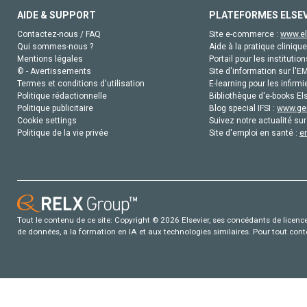
AIDE & SUPPORT
PLATEFORMES ELSE
Contactez-nous / FAQ
Site e-commerce :
www.el
Qui sommes-nous ?
Aide à la pratique clinique
Mentions légales
Portail pour les institution
© - Avertissements
Site d'information sur l'E
Termes et conditions d'utilisation
E-learning pour les infirmi
Politique rédactionnelle
Bibliothèque d'e-books Els
Politique publicitaire
Blog special IFSI :
www.gen
Cookie settings
Suivez notre actualité sur
Politique de la vie privée
Site d'emploi en santé :
e
Tout le contenu de ce site: Copyright © 2026 Elsevier, ses concédants de licence e
de données, a la formation en IA et aux technologies similaires. Pour tout con