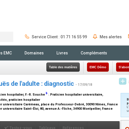
Service Client : 01 71 16 55 99
Mes alertes
Rechercher
és EMC
Domaines
Livres
Compléments
Table des matières
EMC Démo
S'abon
uës de l'adulte : diagnostic
- 17/09/18
b
ien hospitalier
, F.-R. Souche
:
Praticien hospitalier universitaire
,
B
tés, praticien hospitalier
p
ier universitaire Carémeau, place du Professeur-Debré, 30090 Nîmes, France
L
r universitaire Saint-Éloi, 80, avenue A.-Fliche, 34900 Montpellier, France
u
Testez-vous
Tableaux
Références