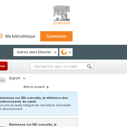
Ma bibliothèque
Connexion
Autres sites Elsevier
ner
Export
Article suivant
ienvenue sur EM-consulte, la référence des
rofessionnels de santé.
’accès au texte intégral de cet article nécessite
n abonnement.
Bienvenue sur EM-consulte, la