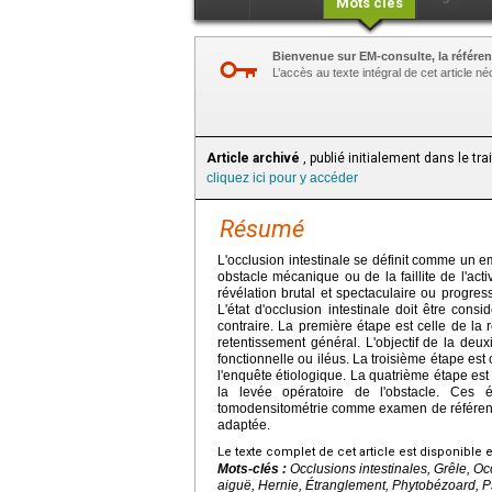
Mots clés
Bienvenue sur EM-consulte, la référen
L’accès au texte intégral de cet article 
Article archivé
, publié initialement dans le tr
cliquez ici pour y accéder
Résumé
L'occlusion intestinale se définit comme un e
obstacle mécanique ou de la faillite de l'act
révélation brutal et spectaculaire ou progress
L'état d'occlusion intestinale doit être con
contraire. La première étape est celle de la
retentissement général. L'objectif de la deu
fonctionnelle ou iléus. La troisième étape est
l'enquête étiologique. La quatrième étape est 
la levée opératoire de l'obstacle. Ces 
tomodensitométrie comme examen de référence, 
adaptée.
Le texte complet de cet article est disponible 
Mots-clés :
Occlusions intestinales, Grêle, Oc
aiguë, Hernie, Étranglement, Phytobézoard, Pse