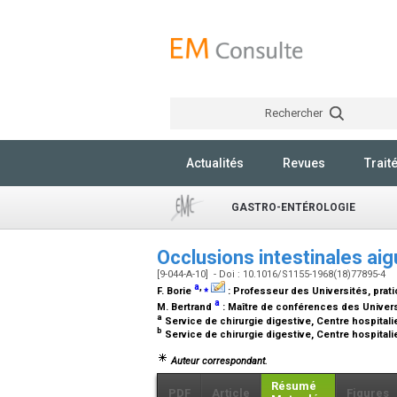
Rechercher
Actualités
Revues
Trait
GASTRO-ENTÉROLOGIE
Occlusions intestinales aig
[9-044-A-10] - Doi : 10.1016/S1155-1968(18)77895-4
a
,
⁎
F. Borie
:
Professeur des Universités, pratic
a
M. Bertrand
:
Maître de conférences des Universi
a
Service de chirurgie digestive, Centre hospital
b
Service de chirurgie digestive, Centre hospitalie
Auteur correspondant.
Résumé
PDF
Article
Figures