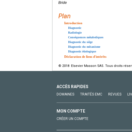
Bride
Plan
Introduction
Diagnostic
Radiologie
Conséquences métaboliques
Diagnostic du siège
Diagnostic du mécanisme
Diagnostic étiologique
Déclaration de liens d'intérêts
© 2018 Elsevier Masson SAS. Tous droits réser
ACCÈS RAPIDES
DOMAINES
TRAITÉS EMC
REVUES
LI
MON COMPTE
CRÉER UN COMPTE