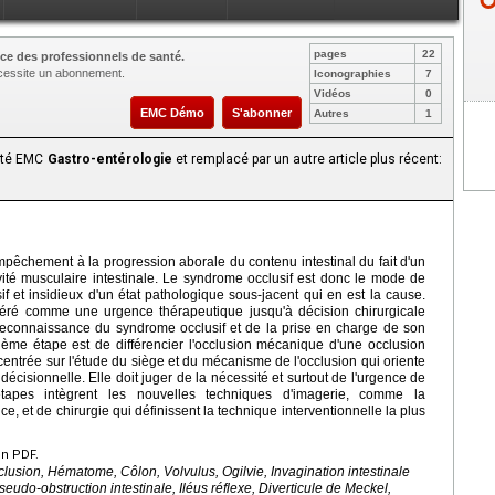
pages
22
ce des professionnels de santé.
nécessite un abonnement.
Iconographies
7
Vidéos
0
EMC Démo
S'abonner
Autres
1
aité EMC
Gastro-entérologie
et remplacé par un autre article plus récent:
mpêchement à la progression aborale du contenu intestinal du fait d'un
ivité musculaire intestinale. Le syndrome occlusif est donc le mode de
if et insidieux d'un état pathologique sous-jacent qui en est la cause.
sidéré comme une urgence thérapeutique jusqu'à décision chirurgicale
 reconnaissance du syndrome occlusif et de la prise en charge de son
xième étape est de différencier l'occlusion mécanique d'une occlusion
 centrée sur l'étude du siège et du mécanisme de l'occlusion qui oriente
décisionnelle. Elle doit juger de la nécessité et surtout de l'urgence de
étapes intègrent les nouvelles techniques d'imagerie, comme la
et de chirurgie qui définissent la technique interventionnelle la plus
en PDF.
clusion, Hématome, Côlon, Volvulus, Ogilvie, Invagination intestinale
udo-obstruction intestinale, Iléus réflexe, Diverticule de Meckel,