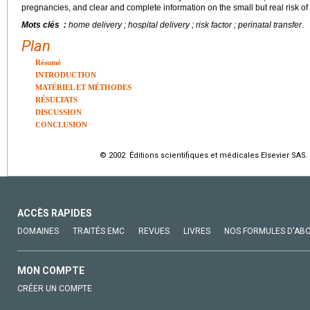
pregnancies, and clear and complete information on the small but real risk of p
Mots clés :
home delivery ; hospital delivery ; risk factor ; perinatal transfer.
Plan
Résumé
INTRODUCTION
MATÉRIEL ET MÉTHODES
RÉSULTATS
DISCUSSION
CONCLUSION
© 2002 Éditions scientifiques et médicales Elsevier SAS. 
ACCÈS RAPIDES
DOMAINES
TRAITÉS EMC
REVUES
LIVRES
NOS FORMULES D'AB
MON COMPTE
CRÉER UN COMPTE