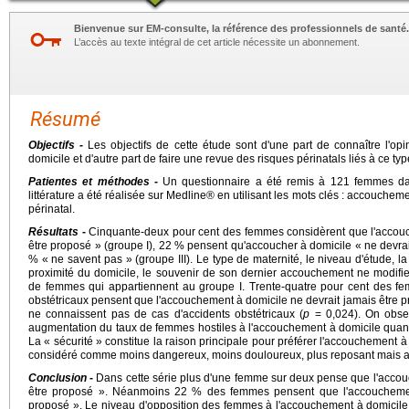
Bienvenue sur EM-consulte, la référence des professionnels de santé.
L’accès au texte intégral de cet article nécessite un abonnement.
Résumé
Objectifs -
Les objectifs de cette étude sont d'une part de connaître l'o
domicile et d'autre part de faire une revue des risques périnatals liés à ce t
Patientes et méthodes -
Un questionnaire a été remis à 121 femmes dan
littérature a été réalisée sur Medline® en utilisant les mots clés : accoucheme
périnatal.
Résultats -
Cinquante-deux pour cent des femmes considèrent que l'accouch
être proposé » (groupe I), 22 % pensent qu'accoucher à domicile « ne devrait
% « ne savent pas » (groupe III). Le type de maternité, le niveau d'étude, la na
proximité du domicile, le souvenir de son dernier accouchement ne modifie
de femmes qui appartiennent au groupe I. Trente-quatre pour cent des f
obstétricaux pensent que l'accouchement à domicile ne devrait jamais être p
ne connaissent pas de cas d'accidents obstétricaux (
p
= 0,024). On obse
augmentation du taux de femmes hostiles à l'accouchement à domicile quand
La « sécurité » constitue la raison principale pour préférer l'accouchement à 
considéré comme moins dangereux, moins douloureux, plus reposant mais a
Conclusion -
Dans cette série plus d'une femme sur deux pense que l'accouc
être proposé ». Néanmoins 22 % des femmes pensent que l'accouchement
proposé ». Le niveau d'opposition des femmes à l'accouchement à domicil