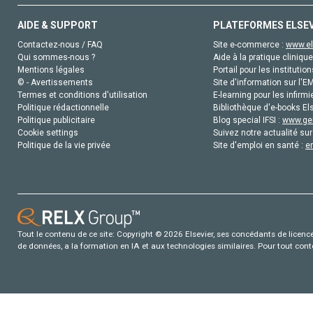
AIDE & SUPPORT
PLATEFORMES ELSE
Contactez-nous / FAQ
Site e-commerce :
www.el
Qui sommes-nous ?
Aide à la pratique clinique
Mentions légales
Portail pour les institution
© - Avertissements
Site d'information sur l'E
Termes et conditions d'utilisation
E-learning pour les infirmi
Politique rédactionnelle
Bibliothèque d'e-books Els
Politique publicitaire
Blog special IFSI :
www.gen
Cookie settings
Suivez notre actualité sur
Politique de la vie privée
Site d'emploi en santé :
e
Tout le contenu de ce site: Copyright © 2026 Elsevier, ses concédants de licence e
de données, a la formation en IA et aux technologies similaires. Pour tout con