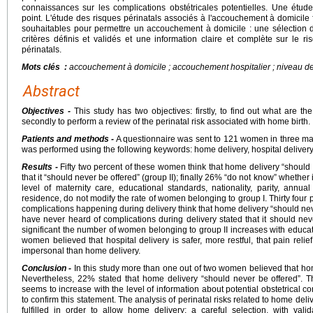
connaissances sur les complications obstétricales potentielles. Une étud
point. L'étude des risques périnatals associés à l'accouchement à domicile 
souhaitables pour permettre un accouchement à domicile : une sélection d
critères définis et validés et une information claire et complète sur le r
périnatals.
Mots clés :
accouchement à domicile ; accouchement hospitalier ; niveau de r
Abstract
Objectives -
This study has two objectives: firstly, to find out what are 
secondly to perform a review of the perinatal risk associated with home birth.
Patients and methods -
A questionnaire was sent to 121 women in three ma
was performed using the following keywords: home delivery, hospital delivery, r
Results -
Fifty two percent of these women think that home delivery “should 
that it “should never be offered” (group II); finally 26% “do not know” whether i
level of maternity care, educational standards, nationality, parity, annua
residence, do not modify the rate of women belonging to group I. Thirty fo
complications happening during delivery think that home delivery “should n
have never heard of complications during delivery stated that it should neve
significant the number of women belonging to group II increases with educa
women believed that hospital delivery is safer, more restful, that pain relief 
impersonal than home delivery.
Conclusion -
In this study more than one out of two women believed that hom
Nevertheless, 22% stated that home delivery “should never be offered”. T
seems to increase with the level of information about potential obstetrical 
to confirm this statement. The analysis of perinatal risks related to home del
fulfilled in order to allow home delivery: a careful selection, with valid