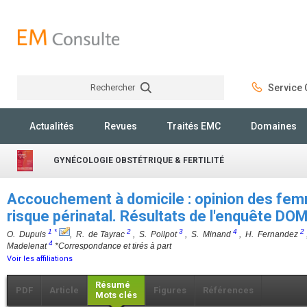
Rechercher
Service C
Rechercher
Actualités
Revues
Traités EMC
Domaines
GYNÉCOLOGIE OBSTÉTRIQUE & FERTILITÉ
Accouchement à domicile : opinion des fem
risque périnatal. Résultats de l'enquête D
1
*
2
3
4
2
O. Dupuis
, R. de Tayrac
, S. Poilpot
, S. Minand
, H. Fernandez
4
Madelenat
*Correspondance et tirés à part
Voir les affiliations
Résumé
PDF
Article
Figures
Références
Mots clés