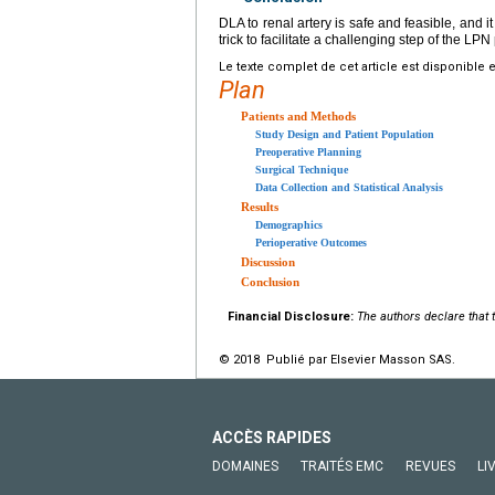
DLA to renal artery is safe and feasible, and i
trick to facilitate a challenging step of the L
Le texte complet de cet article est disponible 
Plan
Patients and Methods
Study Design and Patient Population
Preoperative Planning
Surgical Technique
Data Collection and Statistical Analysis
Results
Demographics
Perioperative Outcomes
Discussion
Conclusion
Financial Disclosure:
The authors declare that t
© 2018 Publié par Elsevier Masson SAS.
ACCÈS RAPIDES
DOMAINES
TRAITÉS EMC
REVUES
LI