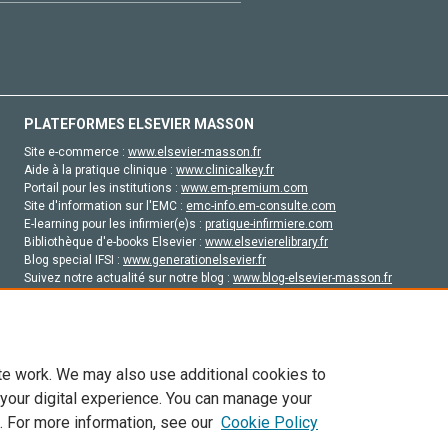
PLATEFORMES ELSEVIER MASSON
Site e-commerce :
www.elsevier-masson.fr
Aide à la pratique clinique :
www.clinicalkey.fr
Portail pour les institutions :
www.em-premium.com
Site d'information sur l'EMC :
emc-info.em-consulte.com
E-learning pour les infirmier(e)s :
pratique-infirmiere.com
Bibliothèque d'e-books Elsevier :
www.elsevierelibrary.fr
Blog special IFSI :
www.generationelsevier.fr
Suivez notre actualité sur notre blog :
www.blog-elsevier-masson.fr
Site d'emploi en santé :
emploisante.com
te work. We may also use additional cookies to
 your digital experience. You can manage your
. For more information, see our
Cookie Policy
vier, ses concédants de licence et ses contributeurs. Tout les droits sont réservés, y 
ogies similaires. Pour tout contenu en libre accès, les conditions de licence Creati