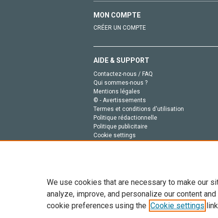
MON COMPTE
CRÉER UN COMPTE
AIDE & SUPPORT
Contactez-nous / FAQ
Qui sommes-nous ?
Mentions légales
© - Avertissements
Termes et conditions d'utilisation
Politique rédactionnelle
Politique publicitaire
Cookie settings
Politique de la vie privée
We use cookies that are necessary to make our si
analyze, improve, and personalize our content and
cookie preferences using the
Cookie settings
link
Tout le contenu de ce site: Copyright © 2026 Else
de données, a la formation en IA et aux technol