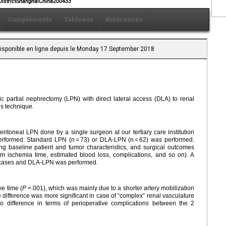
 DistrictShanghaiChina200433
Compléments
Tableaux
Références
 Disponible en ligne depuis le Monday 17 September 2018
c partial nephrectomy (LPN) with direct lateral access (DLA) to renal
is technique.
eritoneal LPN done by a single surgeon at our tertiary care institution
formed. Standard LPN (n = 73) or DLA-LPN (n = 62) was performed.
ng baseline patient and tumor characteristics, and surgical outcomes
arm ischemia time, estimated blood loss, complications, and so on). A
 cases and DLA-LPN was performed.
e time (
P
<.001), which was mainly due to a shorter artery mobilization
 difference was more significant in case of “complex” renal vasculature
 difference in terms of perioperative complications between the 2