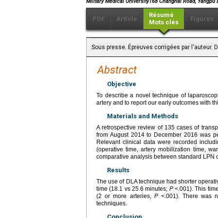
Military Medical University168 Changhai Road, Yangpu
Résumé
PDF
Article
Figures
Mots clés
Sous presse. Épreuves corrigées par l'auteur.
Abstract
Objective
To describe a novel technique of laparoscopi
artery and to report our early outcomes with th
Materials and Methods
A retrospective review of 135 cases of transp
from August 2014 to December 2016 was per
Relevant clinical data were recorded includi
(operative time, artery mobilization time, w
comparative analysis between standard LPN
Results
The use of DLA technique had shorter operativ
time (18.1 vs 25.6 minutes;
P
<.001). This time
(2 or more arteries,
P
<.001). There was no
techniques.
Conclusion