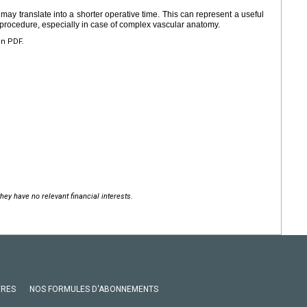
t may translate into a shorter operative time. This can represent a useful
PN procedure, especially in case of complex vascular anatomy.
en PDF.
hey have no relevant financial interests
.
VRES
NOS FORMULES D'ABONNEMENTS