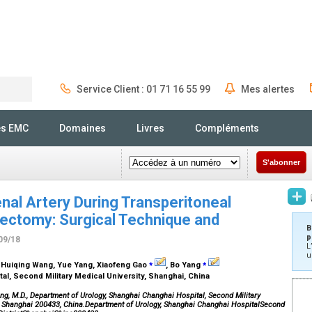
Service Client : 01 71 16 55 99
Mes alertes
Rechercher
és EMC
Domaines
Livres
Compléments
S'abonner
enal Artery During Transperitoneal
rectomy: Surgical Technique and
B
p
09/18
L
u
⁎
⁎
, Huiqing Wang, Yue Yang, Xiaofeng Gao
, Bo Yang
l, Second Military Medical University, Shanghai, China
g, M.D., Department of Urology, Shanghai Changhai Hospital, Second Military
t, Shanghai 200433, China.Department of Urology, Shanghai Changhai HospitalSecond