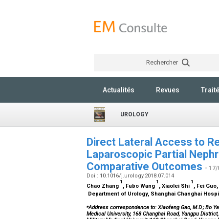
Rechercher
Actualités
Revues
Trait
UROLOGY
Direct Lateral Access to R
Laparoscopic Partial Neph
Comparative Outcomes
- 17/
Doi : 10.1016/j.urology.2018.07.014
1
1
1
Chao Zhang
, Fubo Wang
, Xiaolei Shi
, Fei Guo
Department of Urology, Shanghai Changhai Hospita
⁎
Address correspondence to: Xiaofeng Gao, M.D.; Bo Yan
Medical University, 168 Changhai Road, Yangpu Distric