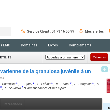
Service Client : 01 71 16 55 99
Mes alertes
Rechercher
és EMC
Domaines
Livres
Compléments
RTILITÉ
S'abonner
arienne de la granulosa juvénile à un
/02
1
1
1
2
1
. Bouchikhi
, F. Tijami
, L. Laâlou
, M. Chami
, A. Boughtab
, A.
3
1
i
, A. Souadka
*Correspondance et tirés à part
Références
B