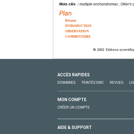
Mots clés :
multiple enchondromas ; Ollier's 
Plan
Résumé
INTRODUCTION
OBSERVATION
COMMENTAIRE
© 2002 Éditions scientifi
ACCÈS RAPIDES
DOMAINES
TRAITÉS EMC
REVUES
LI
MON COMPTE
CRÉER UN COMPTE
AIDE & SUPPORT