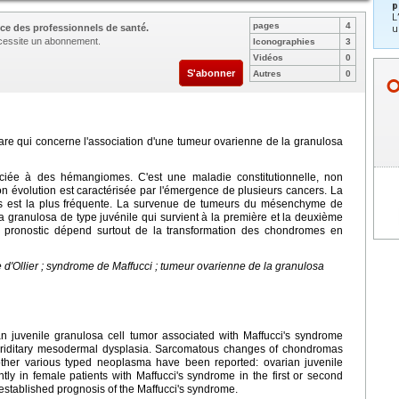
p
L
pages
4
ce des professionnels de santé.
u
nécessite un abonnement.
Iconographies
3
Vidéos
0
S'abonner
Autres
0
rare qui concerne l'association d'une tumeur ovarienne de la granulosa
ociée à des hémangiomes. C'est une maladie constitutionnelle, non
 évolution est caractérisée par l'émergence de plusieurs cancers. La
s est la plus fréquente. La survenue de tumeurs du mésenchyme de
e la granulosa de type juvénile qui survient à la première et la deuxième
 pronostic dépend surtout de la transformation des chondromes en
d'Ollier ; syndrome de Maffucci ; tumeur ovarienne de la granulosa
an juvenile granulosa cell tumor associated with Maffucci's syndrome
riditary mesodermal dysplasia. Sarcomatous changes of chondromas
ther various typed neoplasma have been reported: ovarian juvenile
tly in female patients with Maffucci's syndrome in the first or second
tablished prognosis of the Maffucci's syndrome.