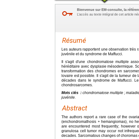
Bienvenue sur EM-consulte, la référen
L’accès au texte intégral de cet article 
Résumé
Les auteurs rapportent une observation très 
juvénile et du syndrome de Maffucci.
Il s'agit d'une chondromatose multiple ass
héréditaire avec dysplasie mésodermique. Son
transformation des chondromes en sarcome
lovaire est possible. Il s'agit de la tumeur d
décades dans le syndrome de Maffucci. Le
chondrosarcomes.
Mots clés :
chondromatose multiple ; maladie 
juvénile.
Abstract
The authors report a rare case of the ovari
(enchondromathosis + hemangiomas), no he
are encountered most frequently; however o
granulosa cell tumor may occur not infrequen
decades. Sarcomatous changes of choromas es