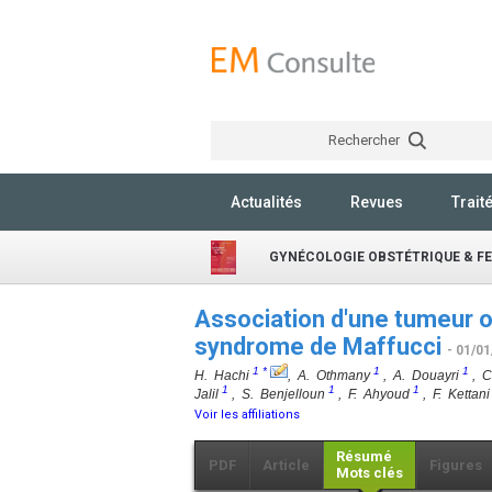
Rechercher
Actualités
Revues
Trait
GYNÉCOLOGIE OBSTÉTRIQUE & FE
Association d'une tumeur ov
syndrome de Maffucci
- 01/01
1
*
1
1
H. Hachi
, A. Othmany
, A. Douayri
, C
1
1
1
Jalil
, S. Benjelloun
, F. Ahyoud
, F. Kettan
Voir les affiliations
Résumé
PDF
Article
Figures
Mots clés