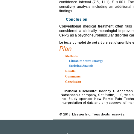
confidence interval (7.5, 11.1);
P
<.001. The
sensitivity analysis including an additional
findings.
Conclusion
Conventional medical treatment often fail
considered a clinically meaningful improve
CPPS as a psychoneuromuscular disorder can si
Le texte complet de cet article est disponible 
Plan
Methods
Literature Search Strategy
Statistical Analysis
Results
Comments
Conclusion
Financial Disclosure: Rodney U Anderson 
Nathanson's company, OptiStatim, LLC, was p
Inc. Study sponsor New Pelvic Pain Technol
interpretation of data and only approval of ma
© 2018 Elsevier Inc. Tous droits réservés.