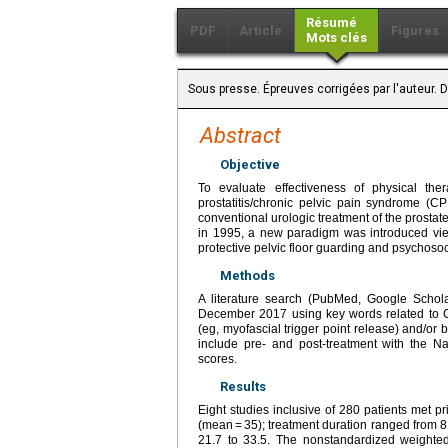
Résumé
PDF
Article
Figures
Mots clés
Sous presse. Épreuves corrigées par l'auteur. 
Abstract
Objective
To evaluate effectiveness of physical ther
prostatitis/chronic pelvic pain syndrome (
conventional urologic treatment of the prostat
in 1995, a new paradigm was introduced vi
protective pelvic floor guarding and psychosoci
Methods
A literature search (PubMed, Google Schol
December 2017 using key words related to CP
(eg, myofascial trigger point release) and/or 
include pre- and post-treatment with the Na
scores.
Results
Eight studies inclusive of 280 patients met p
(mean = 35); treatment duration ranged from 
21.7 to 33.5. The nonstandardized weighte