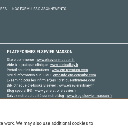
VRES
NOS FORMULES D'ABONNEMENTS
PLATEFORMES ELSEVIER MASSON
Site e-commerce :
www.elsevier-masson.fr
Aide à la pratique clinique :
www.clinicalkey.fr
Portail pour les institutions :
www.em-premium.com
Site d'information sur l'EMC :
emc-info.em-consulte.com
E-learning pour les infirmier(e)s :
pratique-infirmiere.com
Bibliothèque d'e-books Elsevier :
www.elsevierelibrary.fr
Blog special IFSI :
www.generationelsevier.fr
Suivez notre actualité sur notre blog :
www.blog-elsevier-masson.fr
Site d'emploi en santé :
emploisante.com
te work. We may also use additional cookies to