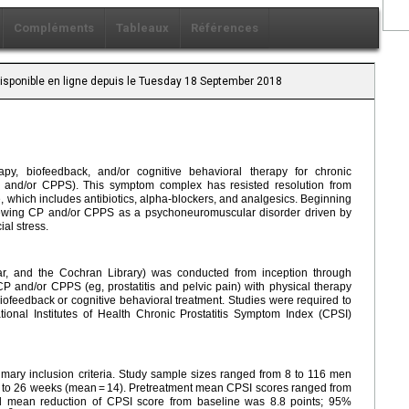
Compléments
Tableaux
Références
Disponible en ligne depuis le Tuesday 18 September 2018
apy, biofeedback, and/or cognitive behavioral therapy for chronic
CP and/or CPPS). This symptom complex has resisted resolution from
e, which includes antibiotics, alpha-blockers, and analgesics. Beginning
ewing CP and/or CPPS as a psychoneuromuscular disorder driven by
al stress.
ar, and the Cochran Library) was conducted from inception through
 and/or CPPS (eg, prostatitis and pelvic pain) with physical therapy
biofeedback or cognitive behavioral treatment. Studies were required to
tional Institutes of Health Chronic Prostatitis Symptom Index (CPSI)
rimary inclusion criteria. Study sample sizes ranged from 8 to 116 men
8 to 26 weeks (mean = 14). Pretreatment mean CPSI scores ranged from
d mean reduction of CPSI score from baseline was 8.8 points; 95%