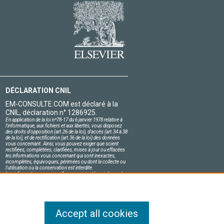
DÉCLARATION CNIL
EM-CONSULTE.COM est déclaré à la
CNIL, déclaration n° 1286925.
En application de la loi nº78-17 du 6 janvier 1978 relative à
l'informatique, aux fichiers et aux libertés, vous disposez
des droits d'opposition (art.26 de la loi), d'accès (art.34 à 38
de la loi), et de rectification (art.36 de la loi) des données
vous concernant. Ainsi, vous pouvez exiger que soient
rectifiées, complétées, clarifiées, mises à jour ou effacées
les informations vous concernant qui sont inexactes,
incomplètes, équivoques, périmées ou dont la collecte ou
l'utilisation ou la conservation est interdite.
Les informations personnelles concernant les visiteurs de
notre site, y compris leur identité, sont confidentielles.
Le responsable du site s'engage sur l'honneur à respecter
les conditions légales de confidentialité applicables en
France et à ne pas divulguer ces informations à des tiers.
Accept all cookies