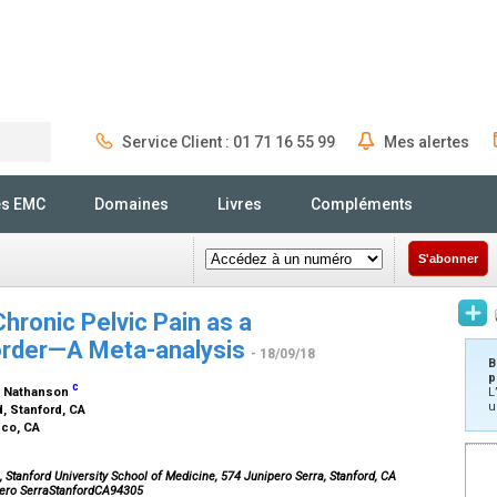
Service Client : 01 71 16 55 99
Mes alertes
Rechercher
és EMC
Domaines
Livres
Compléments
S'abonner
Chronic Pelvic Pain as a
order—A Meta-analysis
- 18/09/18
B
p
c
H. Nathanson
L
u
d, Stanford, CA
sco, CA
Stanford University School of Medicine, 574 Junipero Serra, Stanford, CA
pero SerraStanfordCA94305