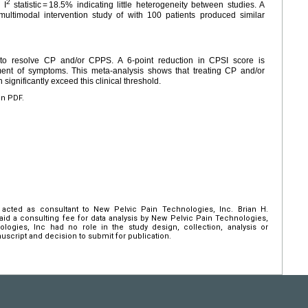
2
 I
statistic = 18.5% indicating little heterogeneity between studies. A
 multimodal intervention study of with 100 patients produced similar
s to resolve CP and/or CPPS. A 6-point reduction in CPSI score is
ment of symptoms. This meta-analysis shows that treating CP and/or
gnificantly exceed this clinical threshold.
en PDF.
acted as consultant to New Pelvic Pain Technologies, Inc. Brian H.
aid a consulting fee for data analysis by New Pelvic Pain Technologies,
ogies, Inc had no role in the study design, collection, analysis or
nuscript and decision to submit for publication.