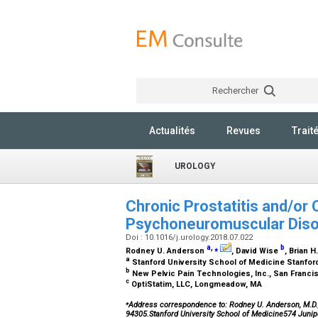
Rechercher
Actualités
Revues
Trait
UROLOGY
Chronic Prostatitis and/or 
Psychoneuromuscular Dis
Doi : 10.1016/j.urology.2018.07.022
a
,
⁎
b
Rodney U. Anderson
, David Wise
, Brian 
a
Stanford University School of Medicine Stanfor
b
New Pelvic Pain Technologies, Inc., San Franci
c
OptiStatim, LLC, Longmeadow, MA
⁎
Address correspondence to: Rodney U. Anderson, M.D., 
94305.Stanford University School of Medicine574 Juni