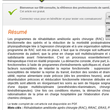
Bienvenue sur EM-consulte, la référence des professionnels de santé.
Cet article est gratuit.
c
Connectez-vous pour en bénéficier et pour tester vos connaisances!
vo
Résumé
co
Les programmes de réhabilitation améliorée après chirurgie (RAC) ont p
fonctionnelle des opérés et la réduction de la morbidité postopératoir
physiopathologie liée à l'agression chirurgicale et à une organisation optim
programme de RAC soit mis en place, il faut que la chirurgie soit suffisam
d'autonomie du patient, que la prise en charge soit multidisciplinaire et
satisfaisante avant l'intervention. C'est un processus essentielleme
thérapeutique n'est en réalité proposée. La démarche consiste, d'une part, à
fonctionnelles à l'aide de programmes d'entraînements spécifiques et, d'autre
facteurs susceptibles de retarder la reprise fonctionnelle : suppres
susceptibles de retarder la reprise du transit, éviction des sondes et drai
utilité, reprise alimentaire orale précoce (dès les premières heures), anal
déambulation précoces et rééducation fonctionnelle intensive débutée e
objectifs sont atteints en réorganisant les soins au sein de l'équipe soign
d'une équipe multidisciplinaire (anesthésistes-réanimateurs, chir
kinésithérapeutes). Une fois ces conditions réunies, la démarche s'insc
rationalisation de la prise en charge hospitalière par l'élaboration d'u
chemins cliniques.
Le texte complet de cet article est disponible en PDF.
Mots-clés :
Réhabilitation améliorée après chirurgie (RAC), RRAC, ERAS, Préh