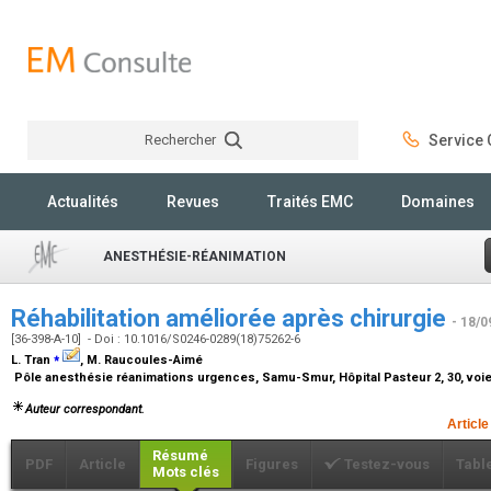
Rechercher
Service C
Rechercher
Actualités
Revues
Traités EMC
Domaines
ANESTHÉSIE-RÉANIMATION
Réhabilitation améliorée après chirurgie
- 18/0
[36-398-A-10] - Doi : 10.1016/S0246-0289(18)75262-6
⁎
L. Tran
, M. Raucoules-Aimé
Pôle anesthésie réanimations urgences, Samu-Smur, Hôpital Pasteur 2, 30, voi
Auteur correspondant.
Article
Résumé
PDF
Article
Figures
Testez-vous
Tabl
Mots clés