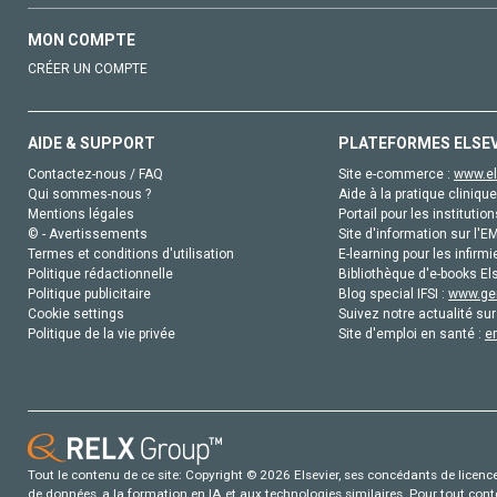
MON COMPTE
CRÉER UN COMPTE
AIDE & SUPPORT
PLATEFORMES ELSE
Contactez-nous / FAQ
Site e-commerce :
www.el
Qui sommes-nous ?
Aide à la pratique clinique
Mentions légales
Portail pour les institution
© - Avertissements
Site d'information sur l'E
Termes et conditions d'utilisation
E-learning pour les infirmi
Politique rédactionnelle
Bibliothèque d'e-books Els
Politique publicitaire
Blog special IFSI :
www.gen
Cookie settings
Suivez notre actualité sur
Politique de la vie privée
Site d'emploi en santé :
e
Tout le contenu de ce site: Copyright © 2026 Elsevier, ses concédants de licence e
de données, a la formation en IA et aux technologies similaires. Pour tout con