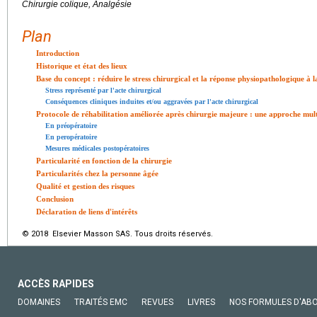
Chirurgie colique, Analgésie
Plan
Introduction
Historique et état des lieux
Base du concept : réduire le stress chirurgical et la réponse physiopathologique à 
Stress représenté par l'acte chirurgical
Conséquences cliniques induites et/ou aggravées par l'acte chirurgical
Protocole de réhabilitation améliorée après chirurgie majeure : une approche mult
En préopératoire
En peropératoire
Mesures médicales postopératoires
Particularité en fonction de la chirurgie
Particularités chez la personne âgée
Qualité et gestion des risques
Conclusion
Déclaration de liens d'intérêts
© 2018 Elsevier Masson SAS. Tous droits réservés.
ACCÈS RAPIDES
DOMAINES
TRAITÉS EMC
REVUES
LIVRES
NOS FORMULES D'AB