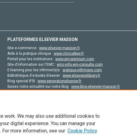
PLATEFORMES ELSEVIER MASSON
Site e-commerce :
www.elsevier-masson.fr
Aide à la pratique clinique :
www.clinicalkey.fr
Portail pour les institutions :
www.em-premium.com
Site d'information sur l'EMC :
emc-info.em-consulte.com
E-learning pour les infirmier(e)s :
pratique-infirmiere.com
Bibliothèque d'e-books Elsevier :
www.elsevierelibrary.fr
Blog special IFSI :
www.generationelsevier.fr
Suivez notre actualité sur notre blog :
www.blog-elsevier-masson.fr
Site d'emploi en santé :
emploisante.com
te work. We may also use additional cookies to
 your digital experience. You can manage your
. For more information, see our
Cookie Policy
vier, ses concédants de licence et ses contributeurs. Tout les droits sont réservés, y 
ogies similaires. Pour tout contenu en libre accès, les conditions de licence Creati