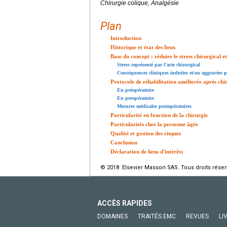
Chirurgie colique, Analgésie
Plan
Introduction
Historique et état des lieux
Base du concept : réduire le stress chirurgical 
Stress représenté par l'acte chirurgical
Conséquences cliniques induites et/ou aggravées pa
Protocole de réhabilitation améliorée après chi
En préopératoire
En peropératoire
Mesures médicales postopératoires
Particularité en fonction de la chirurgie
Particularités chez la personne âgée
Qualité et gestion des risques
Conclusion
Déclaration de liens d'intérêts
© 2018 Elsevier Masson SAS. Tous droits réser
ACCÈS RAPIDES
DOMAINES
TRAITÉS EMC
REVUES
LI