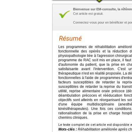
Bienvenue sur EM-consulte, la référen
Cet article est gratuit.
Connectez-vous pour en bénéficier et po
Résumé
Les programmes de réhabilitation améliorée
fonctionnelle des opérés et la réduction d
physiopathologie liée à l'agression chirurgica
programme de RAC soit mis en place, il faut 
d'autonomie du patient, que la prise en char
satisfaisante avant l'intervention. C'es
thérapeutique n'est en réalité proposée. La dé
fonctionnelles à l'aide de programmes d'entraî
facteurs susceptibles de retarder la repr
susceptibles de retarder la reprise du transi
utilité, reprise alimentaire orale précoce (d
déambulation précoces et rééducation fonct
objectifs sont atteints en réorganisant les s
d'une équipe multidisciplinaire (anest
kinésithérapeutes). Une fois ces condition
rationalisation de la prise en charge hospi
chemins cliniques.
Le texte complet de cet article est disponible 
Mots-clés :
Réhabilitation améliorée après ch