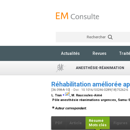
Rechercher
Actualités
Revues
Trait
ANESTHÉSIE-RÉANIMATION
Réhabilitation améliorée a
[36-398-A-10] - Doi : 10.1016/S0246-0289(18)75262-6
⁎
L. Tran
, M. Raucoules-Aimé
Pôle anesthésie réanimations urgences, Samu-Smu
Auteur correspondant.
Résumé
PDF
Article
Figures
Mots clés