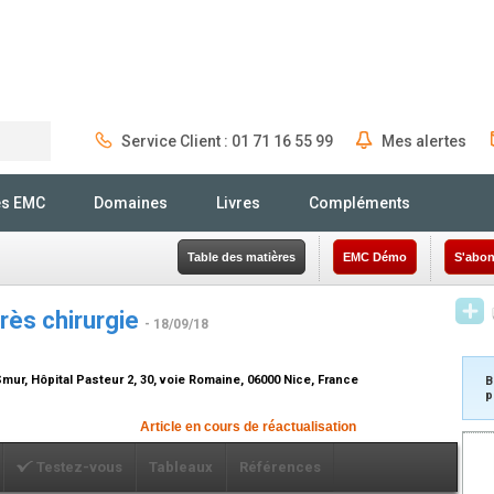
Service Client : 01 71 16 55 99
Mes alertes
Rechercher
és EMC
Domaines
Livres
Compléments
Table des matières
EMC Démo
S'abon
près chirurgie
- 18/09/18
r, Hôpital Pasteur 2, 30, voie Romaine, 06000 Nice, France
B
p
Article en cours de réactualisation
Testez-vous
Tableaux
Références