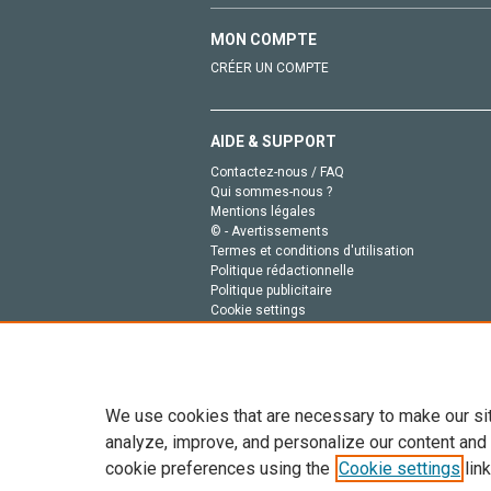
MON COMPTE
CRÉER UN COMPTE
AIDE & SUPPORT
Contactez-nous / FAQ
Qui sommes-nous ?
Mentions légales
© - Avertissements
Termes et conditions d'utilisation
Politique rédactionnelle
Politique publicitaire
Cookie settings
Politique de la vie privée
We use cookies that are necessary to make our si
analyze, improve, and personalize our content and
cookie preferences using the
Cookie settings
link
Tout le contenu de ce site: Copyright © 2026 Else
de données, a la formation en IA et aux technol