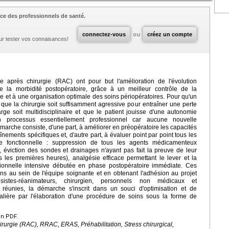
ce des professionnels de santé.
connectez-vous
ou
créez un compte
ur tester vos connaisances!
 après chirurgie (RAC) ont pour but l'amélioration de l'évolution
e la morbidité postopératoire, grâce à un meilleur contrôle de la
le et à une organisation optimale des soins périopératoires. Pour qu'un
que la chirurgie soit suffisamment agressive pour entraîner une perte
ge soit multidisciplinaire et que le patient jouisse d'une autonomie
t un processus essentiellement professionnel car aucune nouvelle
marche consiste, d'une part, à améliorer en préopératoire les capacités
nements spécifiques et, d'autre part, à évaluer point par point tous les
ise fonctionnelle : suppression de tous les agents médicamenteux
t, éviction des sondes et drainages n'ayant pas fait la preuve de leur
ès les premières heures), analgésie efficace permettant le lever et la
ionnelle intensive débutée en phase postopératoire immédiate. Ces
oins au sein de l'équipe soignante et en obtenant l'adhésion au projet
hésistes-réanimateurs, chirurgien, personnels non médicaux et
s réunies, la démarche s'inscrit dans un souci d'optimisation et de
talière par l'élaboration d'une procédure de soins sous la forme de
en PDF.
irurgie (RAC), RRAC, ERAS, Préhabilitation, Stress chirurgical,