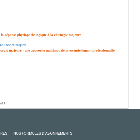
et la réponse physiopathologique à la chirurgie majeure
r l'acte chirurgical
rurgie majeure : une approche multimodale et essentiellement professionnelle
vés.
VRES
NOS FORMULES D'ABONNEMENTS