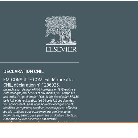
DÉCLARATION CNIL
EM-CONSULTE.COM est déclaré à la
CNIL, déclaration n° 1286925.
En application de la loi nº78-17 du 6 janvier 1978 relative à
l'informatique, aux fichiers et aux libertés, vous disposez
des droits d'opposition (art.26 de la loi), d'accès (art.34 à 38
de la loi), et de rectification (art.36 de la loi) des données
vous concernant. Ainsi, vous pouvez exiger que soient
rectifiées, complétées, clarifiées, mises à jour ou effacées
les informations vous concernant qui sont inexactes,
incomplètes, équivoques, périmées ou dont la collecte ou
l'utilisation ou la conservation est interdite.
Les informations personnelles concernant les visiteurs de
notre site, y compris leur identité, sont confidentielles.
Le responsable du site s'engage sur l'honneur à respecter
les conditions légales de confidentialité applicables en
France et à ne pas divulguer ces informations à des tiers.