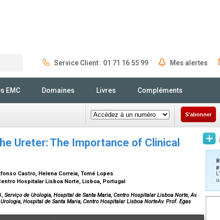
Service Client : 01 71 16 55 99
Mes alertes
Rechercher
és EMC
Domaines
Livres
Compléments
S'abonner
the Ureter: The Importance of Clinical
B
p
Afonso Castro, Helena Correia, Tomé Lopes
L
u
entro Hospitalar Lisboa Norte, Lisboa, Portugal
Serviço de Urologia, Hospital de Santa Maria, Centro Hospitalar Lisboa Norte, Av.
Urologia, Hospital de Santa Maria, Centro Hospitalar Lisboa NorteAv. Prof. Egas