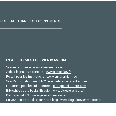
VRES
NOS FORMULES D'ABONNEMENTS
PLATEFORMES ELSEVIER MASSON
Site e-commerce :
www.elsevier-masson.fr
Aide à la pratique clinique :
www.clinicalkey.fr
Portail pour les institutions :
www.em-premium.com
Site d'information sur l'EMC :
emc-info.em-consulte.com
E-learning pour les infirmier(e)s :
pratique-infirmiere.com
Bibliothèque d'e-books Elsevier :
www.elsevierelibrary.fr
Blog special IFSI :
www.generationelsevier.fr
Suivez notre actualité sur notre blog :
www.blog-elsevier-masson.fr
Site d'emploi en santé :
emploisante.com