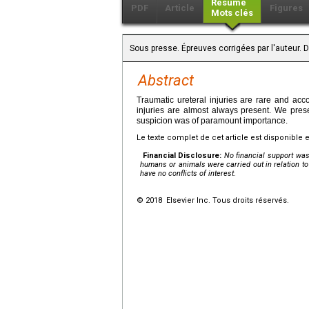
Résumé
PDF
Article
Figures
Mots clés
Sous presse. Épreuves corrigées par l'auteur. 
Abstract
Traumatic ureteral injuries are rare and acc
injuries are almost always present. We prese
suspicion was of paramount importance.
Le texte complet de cet article est disponible 
Financial Disclosure:
No financial support was 
humans or animals were carried out in relation to t
have no conflicts of interest
.
© 2018 Elsevier Inc. Tous droits réservés.