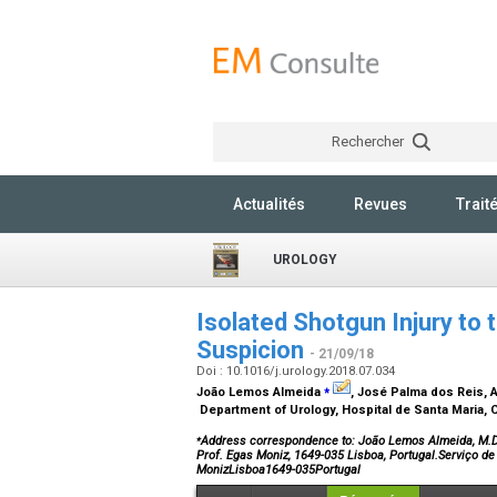
Rechercher
Actualités
Revues
Trait
UROLOGY
Isolated Shotgun Injury to 
Suspicion
- 21/09/18
Doi : 10.1016/j.urology.2018.07.034
⁎
João Lemos Almeida
, José Palma dos Reis, 
Department of Urology, Hospital de Santa Maria, C
⁎
Address correspondence to: João Lemos Almeida, M.D., 
Prof. Egas Moniz, 1649-035 Lisboa, Portugal.Serviço de 
MonizLisboa1649-035Portugal