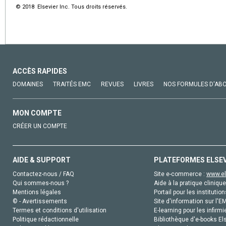
© 2018 Elsevier Inc. Tous droits réservés.
ACCÈS RAPIDES
DOMAINES
TRAITÉS EMC
REVUES
LIVRES
NOS FORMULES D'AB
MON COMPTE
CRÉER UN COMPTE
AIDE & SUPPORT
PLATEFORMES ELSE
Contactez-nous / FAQ
Site e-commerce :
www.el
Qui sommes-nous ?
Aide à la pratique clinique
Mentions légales
Portail pour les institution
© - Avertissements
Site d'information sur l'E
Termes et conditions d'utilisation
E-learning pour les infirmi
Politique rédactionnelle
Bibliothèque d'e-books Els