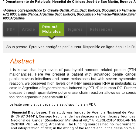
c
Departamento de Patología, Hospital de Clínicas José de San Martín, Buenos A
⁎
Address correspondence to: Claudia Gentili, Ph.D., Dept. Biología, Bioquímica y Farmaci
670, 8000 Bahía Blanca, Argentina.Dept. Biología, Bioquímica y Farmacia-INBIOSURUnive
8000Argentina
Résumé
PDF
Article
Figures
Références
Mots clés
Sous presse. Épreuves corrigées par l'auteur. Disponible en ligne depuis le 
Abstract
It is known that high levels of parathyroid hormone-related protein (PTH
malignancies. Here we present a patient with advanced penile cance
papillomavirus infections and bone metastases but with severe hypercalc
reaction, we observed high levels of PTHrP messenger RNA in metastatic cuta
case in Argentina of hypercalcemia induced by PTHrP in human PC. Further
disease through quantitative polymerase chain reaction allows us to consi
tool for diagnosis in patients with PC.
Le texte complet de cet article est disponible en PDF.
Financial Disclosure:
This study was funded by Agencia Nacional de Prom
(PICT-2013-1441), Consejo Nacional de Investigaciones Científicas y Técnicas 
Nacional del Cancer (Resolución Ministerial 493/14; RESOL-2016-1006-E-APN-M
24/B188; PGI: 24/B230), Argentina. The funding sources had no involvement in
and interpretation of data; in the writing of the report; and in the decision to s