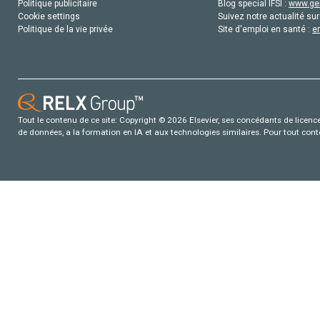
Politique publicitaire
Blog special IFSI :
www.gen
Cookie settings
Suivez notre actualité sur
Politique de la vie privée
Site d'emploi en santé :
e
Tout le contenu de ce site: Copyright © 2026 Elsevier, ses concédants de licence e
de données, a la formation en IA et aux technologies similaires. Pour tout con