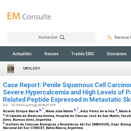
Rechercher
Service C
Rechercher
Actualités
Revues
Traités EMC
Domaines
UROLOGY
Case Report: Penile Squamous Cell Carcin
Severe Hypercalcemia and High Levels of 
Related Peptide Expressed in Metastatic Sk
Doi : 10.1016/j.urology.2018.07.019
1
1
a
,
b
,
a
Ricardo Enrique Barcia
, María Julia Martín
, Alejo Pérez de la Hoz
, María 
a
VI Cátedra de Medicina Interna, Hospital de Clínicas José de San Martín, Facu
Aires, Buenos Aires, Argentina
b
Instituto de Ciencias Biológicas y Biomédicas del Sur (INBIOSUR), Dept. Biolog
Nacional del Sur-CONICET, Bahía Blanca, Argentina