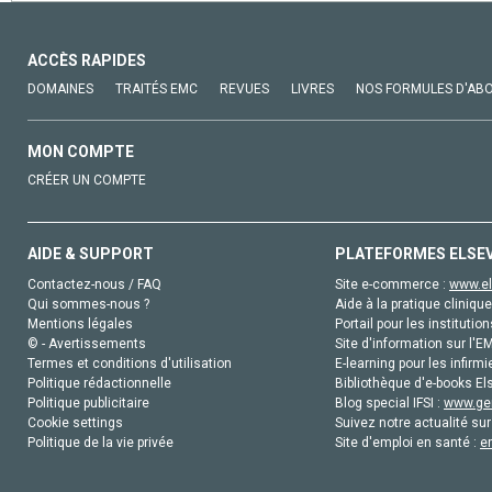
ACCÈS RAPIDES
DOMAINES
TRAITÉS EMC
REVUES
LIVRES
NOS FORMULES D'AB
MON COMPTE
CRÉER UN COMPTE
AIDE & SUPPORT
PLATEFORMES ELSE
Contactez-nous / FAQ
Site e-commerce :
www.el
Qui sommes-nous ?
Aide à la pratique clinique
Mentions légales
Portail pour les institution
© - Avertissements
Site d'information sur l'E
Termes et conditions d'utilisation
E-learning pour les infirmi
Politique rédactionnelle
Bibliothèque d'e-books Els
Politique publicitaire
Blog special IFSI :
www.gen
Cookie settings
Suivez notre actualité sur
Politique de la vie privée
Site d'emploi en santé :
e