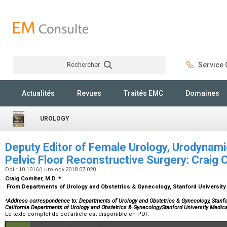
Rechercher
Service C
Rechercher
Actualités
Revues
Traités EMC
Domaines
UROLOGY
Deputy Editor of Female Urology, Urodynami
Pelvic Floor Reconstructive Surgery: Craig
Doi : 10.1016/j.urology.2018.07.020
⁎
Craig Comiter,
M.D.
From Departments of Urology and Obstetrics & Gynecology, Stanford University 
⁎
Address correspondence to: Departments of Urology and Obstetrics & Gynecology, Stanfor
California.Departments of Urology and Obstetrics & GynecologyStanford University Medica
Le texte complet de cet article est disponible en PDF.