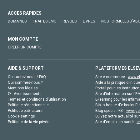
ACCÈS RAPIDES
DOMAINES
TRAITÉS EMC
REVUES
LIVRES
NOS FORMULES D'AB
MON COMPTE
CRÉER UN COMPTE
AIDE & SUPPORT
PLATEFORMES ELSE
Contactez-nous / FAQ
Site e-commerce :
www.el
Qui sommes-nous ?
Aide à la pratique clinique
Mentions légales
Portail pour les institution
© - Avertissements
Site d'information sur l'E
Termes et conditions d'utilisation
E-learning pour les infirmi
Politique rédactionnelle
Bibliothèque d'e-books Els
Politique publicitaire
Blog special IFSI :
www.gen
Cookie settings
Suivez notre actualité sur
Politique de la vie privée
Site d'emploi en santé :
e