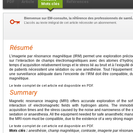
PDF
Article
Références
Mots clés
Bienvenue sur EM-consulte, la référence des professionnels de santé.
L’accès au texte intégral de cet article nécessite un abonnement.
Résumé
L’imagerie par résonance magnétique (IRM) permet une exploration précis
sur l’interaction de champs électromagnétiques avec des atomes d’hydro
temps d’acquisition relativement longs et le stress lié au bruit et à l’exiguïté 
de patients nécessitent une sédation ou une anesthésie. Tout l’équipement
une surveillance adéquate dans l’enceinte de l’IRM doit être compatible, du 
magnétique.
Le texte complet de cet article est disponible en PDF.
Summary
Magnetic resonance imaging (MRI) offers accurate exploration of the soft
interaction of electromagnetic fields with hydrogen atoms. The immobili
acquisition times and the stress caused by the noise and narrowness of the
sedation or anaesthesia. All the equipment needed for safe anaesthetic ma
the MRI room must be compatible, due to the existence of a very strong magnet
Le texte complet de cet article est disponible en PDF.
Mots clés :
anesthésie, champ magnétique, contraste, imagerie par résona