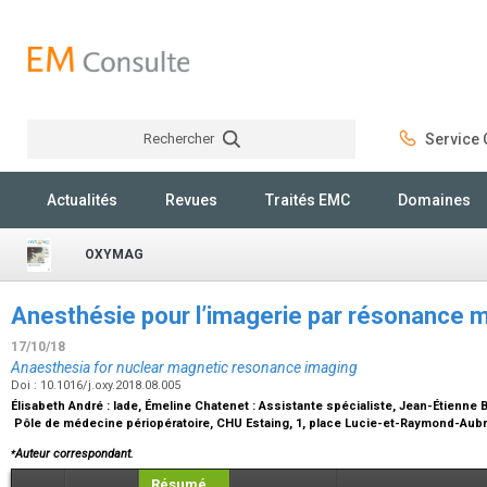
Rechercher
Service C
Rechercher
Actualités
Revues
Traités EMC
Domaines
OXYMAG
Anesthésie pour l’imagerie par résonance 
17/10/18
Anaesthesia for nuclear magnetic resonance imaging
Doi : 10.1016/j.oxy.2018.08.005
Élisabeth André :
Iade
, Émeline Chatenet :
Assistante spécialiste
, Jean-Étienne 
Pôle de médecine périopératoire, CHU Estaing, 1, place Lucie-et-Raymond-Aubr
⁎
Auteur correspondant.
Résumé