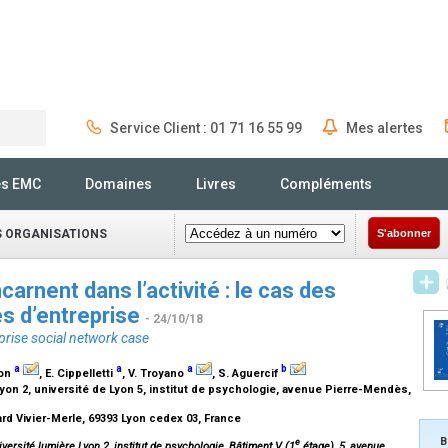
Service Client : 01 71 16 55 99
Mes alertes
Rechercher
és EMC
Domaines
Livres
Compléments
S ORGANISATIONS
S'abonner
arnent dans l’activité : le cas des
s d’entreprise
- 24/10/18
prise social network case
a
a
a
b
mon
, E. Cippelletti
, V. Troyano
, S. Aguercif
yon 2, université de Lyon 5, institut de psychologie, avenue Pierre-Mendès,
rd Vivier-Merle, 69393 Lyon cedex 03, France
B
e
ersité lumière Lyon 2, institut de psychologie, Bâtiment V (1
étage), 5, avenue