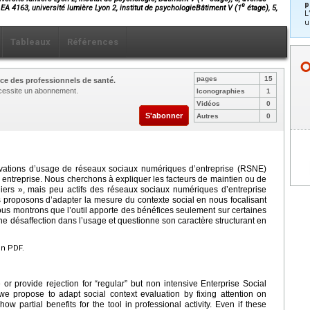
p
e
A 4163, université lumière Lyon 2, institut de psychologieBâtiment V (1
étage), 5,
L
u
Tableaux
Références
pages
15
ce des professionnels de santé.
nécessite un abonnement.
Iconographies
1
Vidéos
0
S'abonner
Autres
0
vations d’usage de réseaux sociaux numériques d’entreprise (RSNE)
 entreprise. Nous cherchons à expliquer les facteurs de maintien ou de
uliers », mais peu actifs des réseaux sociaux numériques d’entreprise
 proposons d’adapter la mesure du contexte social en nous focalisant
Nous montrons que l’outil apporte des bénéfices seulement sur certaines
aine désaffection dans l’usage et questionne son caractère structurant en
en PDF.
 or provide rejection for “regular” but non intensive Enterprise Social
propose to adapt social context evaluation by fixing attention on
ow partial benefits for the tool in professional activity. Even if these