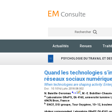
Rechercher
Actualités
Revues
Trait
PSYCHOLOGIE DU TRAVAIL ET DE
Quand les technologies s’inc
réseaux sociaux numérique
When technologies are shaping activity: Enter
Doi : 10.1016/j.pto.2018.08.002
a
,
⁎
N. Barville-Deromas
, M.-E. Bobillier-Chau
a
Laboratoire GRePS, EA 4163, université lumière L
69676 Bron, France
b
SNCF, DSI groupe, Tour Oxygène, 10–12, bouleva
⁎
Auteur correspondant. Laboratoire GRePS, EA 4163, univ