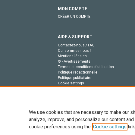
MON COMPTE
CRÉER UN COMPTE
AIDE & SUPPORT
Contactez-nous / FAQ
Qui sommes-nous ?
Mentions légales
© - Avertissements
Termes et conditions d'utilisation
Politique rédactionnelle
Politique publicitaire
Cookie settings
Politique de la vie privée
We use cookies that are necessary to make our si
analyze, improve, and personalize our content and
cookie preferences using the
Cookie settings
link
Tout le contenu de ce site: Copyright © 2026 Else
de données, a la formation en IA et aux technol