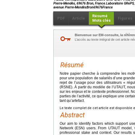
Pierre-Mendès, 69676 Bron, France.Laboratoire GRePS, E
avenue Pierre-MendèsBron69676France
Résumé
PDF
Article
Figures
Mots clés
Bienvenue sur EM-consulte, la référen
L’accès au texte intégral de cet article 
Résumé
Notre papier cherche à comprendre les moti
pour une population de salariés d’une grande
rejet de l’usage pour des utilisateurs « rég
(RSNE). À partir du modèle de l’UTAUT, nous
sur les enjeux et le contexte professionnel. 
parties de l’activité, ce qui explique une cert
tant qu’artefact.
Le texte complet de cet article est disponible 
Abstract
Our aim to identify factors which support use
Network (ESN) users. From UTAUT model, we 
professional stake and context. Our results sh