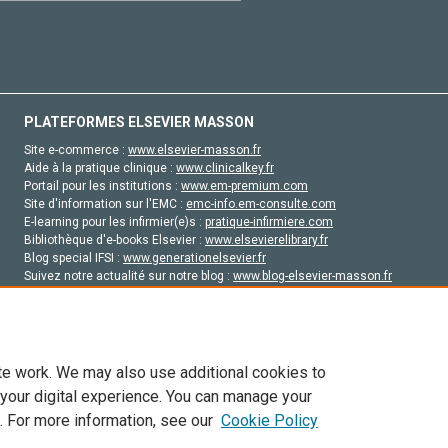
PLATEFORMES ELSEVIER MASSON
Site e-commerce :
www.elsevier-masson.fr
Aide à la pratique clinique :
www.clinicalkey.fr
Portail pour les institutions :
www.em-premium.com
Site d'information sur l'EMC :
emc-info.em-consulte.com
E-learning pour les infirmier(e)s :
pratique-infirmiere.com
Bibliothèque d'e-books Elsevier :
www.elsevierelibrary.fr
Blog special IFSI :
www.generationelsevier.fr
Suivez notre actualité sur notre blog :
www.blog-elsevier-masson.fr
Site d'emploi en santé :
emploisante.com
te work. We may also use additional cookies to
 your digital experience. You can manage your
. For more information, see our
Cookie Policy
vier, ses concédants de licence et ses contributeurs. Tout les droits sont réservés, y 
ogies similaires. Pour tout contenu en libre accès, les conditions de licence Creati