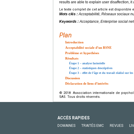
results are able to explain user disaffection, i
Le texte complet de cet article est disponible 
Mots clés :
Acceptabilité, Réseaux sociaux n
Keywords :
Acceptance, Enterprise social net
Plan
Introduction
Acceptabilité sociale d’un RSNE
Problème et hypothèses
Résultats
Étape 1 – analyse factorielle
Étape 2 – statistiques descriptives
Étape 3 – effet de l’âge et du travail réalisé sur le
Discussion
Déclaration de liens d’intérêts
© 2018 Association internationale de psycholo
SAS. Tous droits réservés.
ACCÈS RAPIDES
DOMAINES
TRAITÉS EMC
REVUES
LI