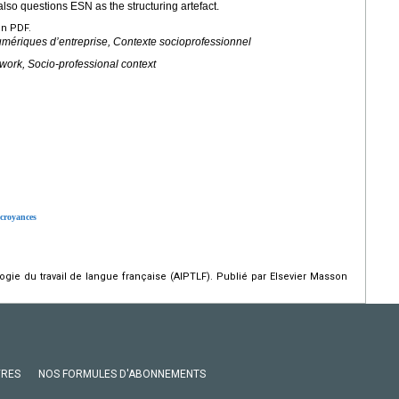
t also questions ESN as the structuring artefact.
en PDF.
umériques d’entreprise, Contexte socioprofessionnel
work, Socio-professional context
s croyances
gie du travail de langue française (AIPTLF). Publié par Elsevier Masson
VRES
NOS FORMULES D'ABONNEMENTS