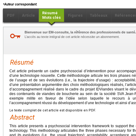
⁎
Auteur correspondant.
Résumé
PDF
Article
Figures
Tableaux
Référence
Mots clés
Bienvenue sur EM-consulte, la référence des professionnels de santé.
L’accès au texte intégral de cet article nécessite un abonnement.
Résumé
Cet article présente un cadre psychosocial d’intervention pour accompag
d’une technologie nouvelle. Cette méthodologie articule les trois phases né
de l’usage et de ses évolutions (i.e., la trajectoire d’usage) : acceptabilité
d’une présentation argumentée des choix méthodologiques réalisés, l’articl
d’accompagnement réalisé dans le cadre du projet IDViandes visant le dével
des contenants de viandes de boucherie au sein de la société SVA Jean-Ro
exemple milite en faveur de l’idée selon laquelle le recours à un
l’accompagnement réussi du développement d’une technologie et ainsi d’assur
Le texte complet de cet article est disponible en PDF.
Abstract
This article presents a psychosocial intervention framework to support t
technology. This methodology articulates the three phases necessary for th
and its evolutions (i.e., the usual trajectory): acceptability, acceptance a