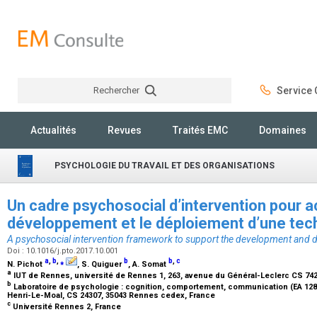
Rechercher
Service C
Rechercher
Actualités
Revues
Traités EMC
Domaines
PSYCHOLOGIE DU TRAVAIL ET DES ORGANISATIONS
Un cadre psychosocial d’intervention pour 
développement et le déploiement d’une tec
A psychosocial intervention framework to support the development and 
Doi : 10.1016/j.pto.2017.10.001
a
,
b
,
⁎
b
b
,
c
N. Pichot
, S. Quiguer
, A. Somat
a
IUT de Rennes, université de Rennes 1, 263, avenue du Général-Leclerc CS 74
b
Laboratoire de psychologie : cognition, comportement, communication (EA 1285
Henri-Le-Moal, CS 24307, 35043 Rennes cedex, France
c
Université Rennes 2, France