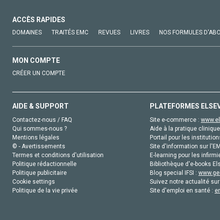
ACCÈS RAPIDES
DOMAINES
TRAITÉS EMC
REVUES
LIVRES
NOS FORMULES D'AB
MON COMPTE
CRÉER UN COMPTE
AIDE & SUPPORT
PLATEFORMES ELSE
Contactez-nous / FAQ
Site e-commerce :
www.el
Qui sommes-nous ?
Aide à la pratique clinique
Mentions légales
Portail pour les institution
© - Avertissements
Site d'information sur l'E
Termes et conditions d'utilisation
E-learning pour les infirmi
Politique rédactionnelle
Bibliothèque d'e-books Els
Politique publicitaire
Blog special IFSI :
www.gen
Cookie settings
Suivez notre actualité sur
Politique de la vie privée
Site d'emploi en santé :
e