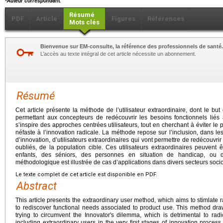
Auteur correspondant.
Résumé
PDF
Article
Figures
Références
Mots clés
Bienvenue sur EM-consulte, la référence des professionnels de santé.
L’accès au texte intégral de cet article nécessite un abonnement.
Résumé
Cet article présente la méthode de l’utilisateur extraordinaire, dont le but
permettant aux concepteurs de redécouvrir les besoins fonctionnels liés
s’inspire des approches centrées utilisateurs, tout en cherchant à éviter 
néfaste à l’innovation radicale. La méthode repose sur l’inclusion, dans l
d’innovation, d’utilisateurs extraordinaires qui vont permettre de redécouvr
oubliés, de la population cible. Ces utilisateurs extraordinaires peuvent
enfants, des séniors, des personnes en situation de handicap, ou des
méthodologique est illustrée de cas d’applications dans divers secteurs so
Le texte complet de cet article est disponible en PDF.
Abstract
This article presents the extraordinary user method, which aims to stimlate 
to rediscover functional needs associated to product use. This method dr
trying to circumvent the Innovator's dilemma, which is detrimental to rad
including extraordinary users in the very first stages of innovation process