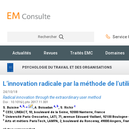
Rechercher
Service C
Rechercher
Actualités
Revues
Traités EMC
Domaines
PSYCHOLOGIE DU TRAVAIL ET DES ORGANISATIONS
L’innovation radicale par la méthode de l’uti
24/10/18
Radical innovation through the extraordinary user method
Doi : 10.1016/j.pto.2017.11.001
a
,
b
,
⁎
a
,
b
c
S. Buisine
, A. Boisadan
, S. Richir
a
CESI, LINEACT, 93, boulevard de la Seine, 92000 Nanterre, France
b
Université Paris-Descartes, LATI, 71, avenue Edouard-Vaillant, 92100 Boulogne-
c
Arts et métiers ParisTech, LAMPA, 2, boulevard du Ronceray, 49000 Angers, Fr
⁎