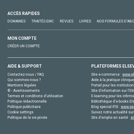
ACCÈS RAPIDES
DOMAINES
TRAITÉS EMC
REVUES
LIVRES
NOS FORMULES D'AB
MON COMPTE
CRÉER UN COMPTE
AIDE & SUPPORT
PLATEFORMES ELSE
Contactez-nous / FAQ
Site e-commerce :
www.el
Qui sommes-nous ?
Aide à la pratique clinique
Mentions légales
Portail pour les institution
© - Avertissements
Site d'information sur l'E
Termes et conditions d'utilisation
E-learning pour les infirmi
Politique rédactionnelle
Bibliothèque d'e-books Els
Politique publicitaire
Blog special IFSI :
www.gen
Cookie settings
Suivez notre actualité sur
Politique de la vie privée
Site d'emploi en santé :
e