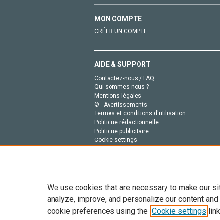
MON COMPTE
CRÉER UN COMPTE
AIDE & SUPPORT
Contactez-nous / FAQ
Qui sommes-nous ?
Mentions légales
© - Avertissements
Termes et conditions d'utilisation
Politique rédactionnelle
Politique publicitaire
Cookie settings
Politique de la vie privée
We use cookies that are necessary to make our si
analyze, improve, and personalize our content and
cookie preferences using the
Cookie settings
link
Tout le contenu de ce site: Copyright © 2026 Else
de données, a la formation en IA et aux technol