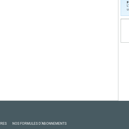
p
L
u
VRES
NOS FORMULES D'ABONNEMENTS