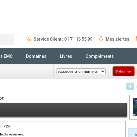
Service Client : 01 71 16 55 99
Mes alertes
Rechercher
és EMC
Domaines
Livres
Compléments
S'abonner
DF.
en PDF.
roits réservés.
B