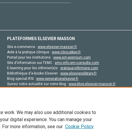
PLATEFORMES ELSEVIER MASSON
Site e-commerce :
www.elsevier-masson.fr
Aide à la pratique clinique :
www.clinicalkey.fr
Portail pour les institutions :
www.em-premium.com
Site d'information sur l'EMC :
emc-info.em-consulte.com
E-learning pour les infirmier(e)s :
pratique-infirmiere.com
Bibliothèque d'e-books Elsevier :
www.elsevierelibrary.fr
Blog special IFSI :
www.generationelsevier.fr
Suivez notre actualité sur notre blog :
www.blog-elsevier-masson.fr
Site d'emploi en santé :
emploisante.com
te work. We may also use additional cookies to
 your digital experience. You can manage your
. For more information, see our
Cookie Policy
vier, ses concédants de licence et ses contributeurs. Tout les droits sont réservés, y 
ogies similaires. Pour tout contenu en libre accès, les conditions de licence Creati