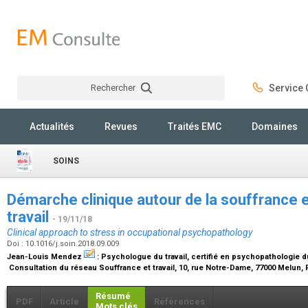
Rechercher
Service C
Rechercher
Actualités
Revues
Traités EMC
Domaines
SOINS
Démarche clinique autour de la souffrance 
travail
- 19/11/18
Clinical approach to stress in occupational psychopathology
Doi : 10.1016/j.soin.2018.09.009
Jean-Louis Mendez
:
Psychologue du travail, certifié en psychopathologie du
Consultation du réseau Souffrance et travail, 10, rue Notre-Dame, 77000 Melun,
Résumé
PDF
Article
Références
Mots clés