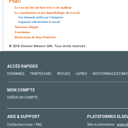
Plan
Le travail, lieu de bien-être et de malheur
La consultation en psychopathologie du travail
Une demande initiée par l’entreprise
Organiser collectivement le travail
Situation clinique
Conclusion
Déclaration de liens d’intérêts
© 2018 Elsevier Masson SAS. Tous droits réservés.
ACCÈS RAPIDES
DOMAINES
TRAITÉS EMC
REVUES
LIVRES
NOS FORMULES D'AB
MON COMPTE
CRÉER UN COMPTE
AIDE & SUPPORT
PLATEFORMES ELSE
Contactez-nous / FAQ
Site e-commerce :
www.el