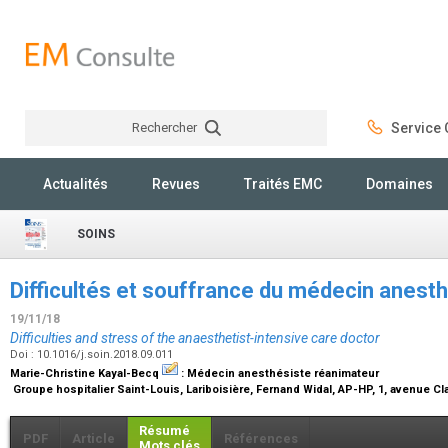
Rechercher
Service C
Rechercher
Actualités
Revues
Traités EMC
Domaines
SOINS
Difficultés et souffrance du médecin anest
19/11/18
Difficulties and stress of the anaesthetist-intensive care doctor
Doi : 10.1016/j.soin.2018.09.011
Marie-Christine Kayal-Becq
:
Médecin anesthésiste réanimateur
Groupe hospitalier Saint-Louis, Lariboisière, Fernand Widal, AP-HP, 1, avenue Cl
Résumé
PDF
Article
Références
Mots clés