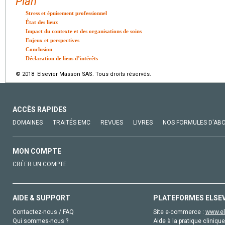
Plan
Stress et épuisement professionnel
État des lieux
Impact du contexte et des organisations de soins
Enjeux et perspectives
Conclusion
Déclaration de liens d’intérêts
© 2018 Elsevier Masson SAS. Tous droits réservés.
ACCÈS RAPIDES
DOMAINES
TRAITÉS EMC
REVUES
LIVRES
NOS FORMULES D'AB
MON COMPTE
CRÉER UN COMPTE
AIDE & SUPPORT
PLATEFORMES ELSE
Contactez-nous / FAQ
Site e-commerce :
www.el
Qui sommes-nous ?
Aide à la pratique clinique