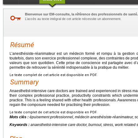
Bienvenue sur EM-consulte, la référence des professionnels de santé.
L’accès au texte intégral de cet article nécessite un abonnement.
Résumé
L’anesthésiste-réanimateur est un médecin formé et rompu à la gestion du
toutefois, dans son exercice professionnel complexe, des contraintes de prod
valeurs que son quotidien. Cette prise de conscience est partagée avec d’a
permettre de retrouver la sérénité indispensable à la pratique du métier.
Le texte complet de cet article est disponible en PDF.
Summary
Anaesthetist-intensive care doctors are trained and experienced in stress 
their complex professional practice, productivity constraints which underm
practice. This is a feeling shared with other health professionals. Awareness 
regain the composure needed for practising their profession.
Le texte complet de cet article est disponible en PDF.
Mots clés :
épuisement professionnel, médecin anesthésiste-réanimateur, souf
Keywords :
anaesthetist-intensive care doctor, burnout, stress, work related 