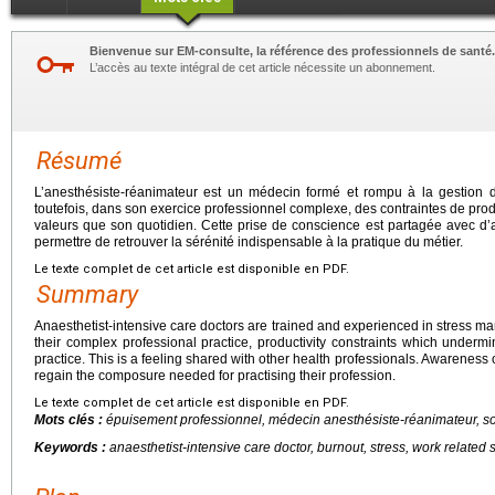
Bienvenue sur EM-consulte, la référence des professionnels de santé.
L’accès au texte intégral de cet article nécessite un abonnement.
Résumé
L’anesthésiste-réanimateur est un médecin formé et rompu à la gestion du
toutefois, dans son exercice professionnel complexe, des contraintes de prod
valeurs que son quotidien. Cette prise de conscience est partagée avec d’a
permettre de retrouver la sérénité indispensable à la pratique du métier.
Le texte complet de cet article est disponible en PDF.
Summary
Anaesthetist-intensive care doctors are trained and experienced in stress 
their complex professional practice, productivity constraints which underm
practice. This is a feeling shared with other health professionals. Awareness 
regain the composure needed for practising their profession.
Le texte complet de cet article est disponible en PDF.
Mots clés :
épuisement professionnel, médecin anesthésiste-réanimateur, souf
Keywords :
anaesthetist-intensive care doctor, burnout, stress, work related 