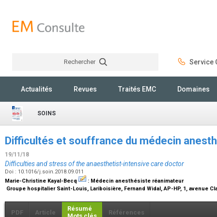
Rechercher
Service C
Rechercher
Actualités
Revues
Traités EMC
Domaines
SOINS
Difficultés et souffrance du médecin anest
19/11/18
Difficulties and stress of the anaesthetist-intensive care doctor
Doi : 10.1016/j.soin.2018.09.011
Marie-Christine Kayal-Becq
:
Médecin anesthésiste réanimateur
Groupe hospitalier Saint-Louis, Lariboisière, Fernand Widal, AP-HP, 1, avenue Cl
Résumé
PDF
Article
Références
Mots clés