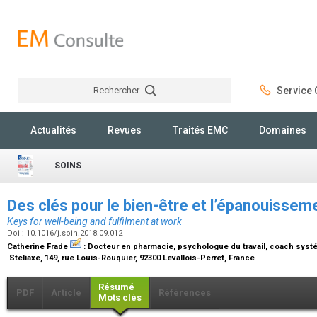
Rechercher
Service C
Rechercher
Actualités
Revues
Traités EMC
Domaines
SOINS
Des clés pour le bien-être et l’épanouisseme
Keys for well-being and fulfilment at work
Doi : 10.1016/j.soin.2018.09.012
Catherine Frade
:
Docteur en pharmacie, psychologue du travail, coach sys
Steliaxe, 149, rue Louis-Rouquier, 92300 Levallois-Perret, France
Résumé
PDF
Article
Références
Mots clés