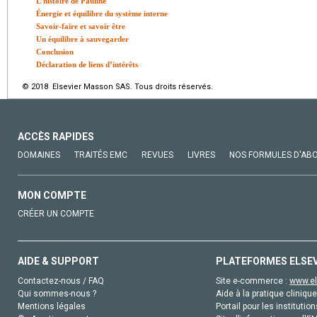
L’histoire de Pauline
Énergie et équilibre du système interne
Savoir-faire et savoir être
Un équilibre à sauvegarder
Conclusion
Déclaration de liens d’intérêts
© 2018 Elsevier Masson SAS. Tous droits réservés.
ACCÈS RAPIDES
DOMAINES
TRAITÉS EMC
REVUES
LIVRES
NOS FORMULES D'AB
MON COMPTE
CRÉER UN COMPTE
AIDE & SUPPORT
PLATEFORMES ELSE
Contactez-nous / FAQ
Site e-commerce :
www.el
Qui sommes-nous ?
Aide à la pratique clinique
Mentions légales
Portail pour les institution