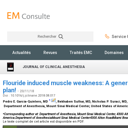
Rechercher
Service C
Rechercher
Actualités
Revues
Traités EMC
Domaines
JOURNAL OF CLINICAL ANESTHESIA
Flouride induced muscle weakness: A gener
plan!
- 20/11/18
Doi : 10.1016/j.jclinane.2018.08.017
⁎
Pedro E. Garcia-Quintero,
MD
, Rekhaben Suthar,
MD
, Nicholas P. Suraci,
MD
Department of Anesthesia, Mount Sinai Medical Center, United States of Ameri
⁎
Corresponding author at: Department of Anesthesia, Mount Sinai Medical Center, 4300 Al
America.Department of AnesthesiaMount Sinai Medical Center4300 Alton RoadMiami Bea
Le texte complet de cet article est disponible en PDF.