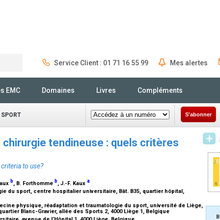
Service Client : 01 71 16 55 99
Mes alertes
Rechercher
és EMC
Domaines
Livres
Compléments
 SPORT
S'abonner
 chirurgie tendineuse : quels critères
criteria to use?
b
b
a
vaux
, B. Forthomme
, J.-F. Kaux
du sport, centre hospitalier universitaire, Bât. B35, quartier hôpital,
ine physique, réadaptation et traumatologie du sport, université de Liège,
quartier Blanc-Gravier, allée des Sports 2, 4000 Liège 1, Belgique
B
sitaire, avenue de l’Hôpital 1, 4000 Liège, Belgique