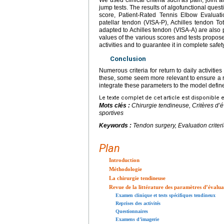
jump tests. The results of algofunctional ques
score, Patient-Rated Tennis Elbow Evaluati
patellar tendon (VISA-P), Achilles tendon To
adapted to Achilles tendon (VISA-A) are also par
values of the various scores and tests proposed
activities and to guarantee it in complete safety
Conclusion
Numerous criteria for return to daily activities
these, some seem more relevant to ensure a r
integrate these parameters to the model define
Le texte complet de cet article est disponible 
Mots clés :
Chirurgie tendineuse, Critères d’é
sportives
Keywords :
Tendon surgery, Evaluation criteria
Plan
Introduction
Méthodologie
La chirurgie tendineuse
Revue de la littérature des paramètres d’évalua
Examen clinique et tests spécifiques tendineux
Reprises des activités
Questionnaires
Examens d’imagerie