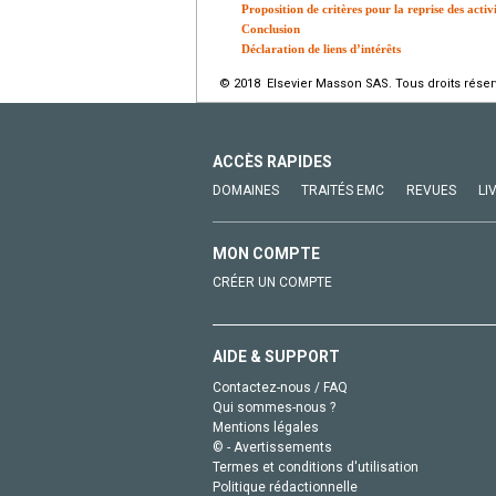
Proposition de critères pour la reprise des activ
Conclusion
Déclaration de liens d’intérêts
© 2018 Elsevier Masson SAS. Tous droits réser
ACCÈS RAPIDES
DOMAINES
TRAITÉS EMC
REVUES
LI
MON COMPTE
CRÉER UN COMPTE
AIDE & SUPPORT
Contactez-nous / FAQ
Qui sommes-nous ?
Mentions légales
© - Avertissements
Termes et conditions d'utilisation
Politique rédactionnelle