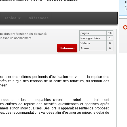
p
L
u
Tableaux
Références
pages
16
ce des professionnels de santé.
nécessite un abonnement.
Iconographies
1
Vidéos
0
S'abonner
Autres
0
recenser des critères pertinents d’évaluation en vue de la reprise des
 après chirurgie des tendons de la coiffe des rotateurs, du tendon des
anéen.
utique pour les tendinopathies chroniques rebelles au traitement
es critères de reprise des activités quotidiennes et sportives après
nels et non individualisés. Dès lors, il apparaît essentiel de proposer,
ques, des recommandations validées afin d’estimer au mieux le délai de