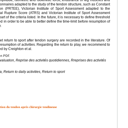
tionnaires adapted to the study of the tendon structure, such as Constant
on (PRTEE), Victorian Institute of Sport Assessment adapted to the
tal Rupture Score (ATRS) and Victorian Institute of Sport Assessment
t of the criteria listed. In the future, it is necessary to define threshold
 in order to be able to better define the time-limit before resumption of
.
 et return to sport after tendon surgery are recorded in the literature. Of
esumption of activities. Regarding the return to play, we recommend to
d by Creighton et al.
en PDF.
valuation, Reprise des activités quotidiennes, Rreprises des activités
, Return to daily activities, Return to sport
tion du tendon après chirurgie tendineuse