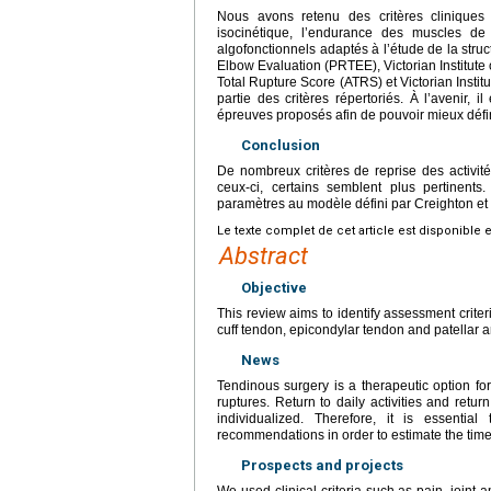
Nous avons retenu des critères cliniques c
isocinétique, l’endurance des muscles de
algofonctionnels adaptés à l’étude de la stru
Elbow Evaluation (PRTEE), Victorian Institute
Total Rupture Score (ATRS) et Victorian Instit
partie des critères répertoriés. À l’avenir, i
épreuves proposés afin de pouvoir mieux définir
Conclusion
De nombreux critères de reprise des activité
ceux-ci, certains semblent plus pertinents
paramètres au modèle défini par Creighton et
Le texte complet de cet article est disponible 
Abstract
Objective
This review aims to identify assessment criteria
cuff tendon, epicondylar tendon and patellar a
News
Tendinous surgery is a therapeutic option fo
ruptures. Return to daily activities and retur
individualized. Therefore, it is essentia
recommendations in order to estimate the timefr
Prospects and projects
We used clinical criteria such as pain, joint 