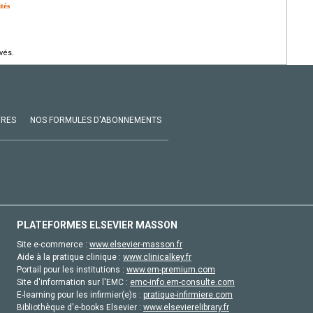
ités
vés.
VRES
NOS FORMULES D'ABONNEMENTS
PLATEFORMES ELSEVIER MASSON
Site e-commerce :
www.elsevier-masson.fr
Aide à la pratique clinique :
www.clinicalkey.fr
Portail pour les institutions :
www.em-premium.com
Site d'information sur l'EMC :
emc-info.em-consulte.com
E-learning pour les infirmier(e)s :
pratique-infirmiere.com
Bibliothèque d'e-books Elsevier :
www.elsevierelibrary.fr