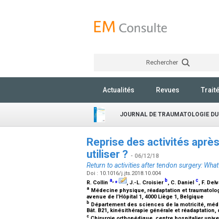
Rechercher
Actualités
Revues
Trait
JOURNAL DE TRAUMATOLOGIE DU
Reprise des activités après
utiliser ?
- 06/12/18
Return to activities after tendon surgery: What 
Doi : 10.1016/j.jts.2018.10.004
a
,
⁎
b
c
R. Collin
, J.-L. Croisier
, C. Daniel
, F. Del
a
Médecine physique, réadaptation et traumatologie 
avenue de l’Hôpital 1, 4000 Liège 1, Belgique
b
Département des sciences de la motricité, médec
Bât. B21, kinésithérapie générale et réadaptation, 
c
Chirurgie orthopédique, centre hospitalier univer