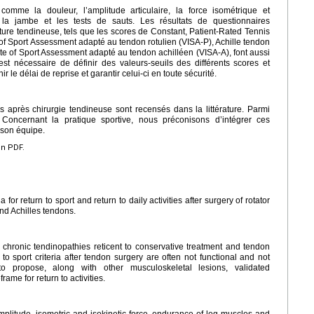
omme la douleur, l’amplitude articulaire, la force isométrique et
 la jambe et les tests de sauts. Les résultats de questionnaires
cture tendineuse, tels que les scores de Constant, Patient-Rated Tennis
 of Sport Assessment adapté au tendon rotulien (VISA-P), Achille tendon
ute of Sport Assessment adapté au tendon achilléen (VISA-A), font aussi
l est nécessaire de définir des valeurs-seuils des différents scores et
 le délai de reprise et garantir celui-ci en toute sécurité.
s après chirurgie tendineuse sont recensés dans la littérature. Parmi
. Concernant la pratique sportive, nous préconisons d’intégrer ces
 son équipe.
en PDF.
 for return to sport and return to daily activities after surgery of rotator
nd Achilles tendons.
r chronic tendinopathies reticent to conservative treatment and tendon
n to sport criteria after tendon surgery are often not functional and not
l to propose, along with other musculoskeletal lesions, validated
ame for return to activities.
amplitude, isometric and isokinetic force, endurance of leg muscles and