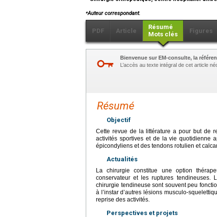
⁎
Auteur correspondant.
Résumé
PDF
Article
Figures
Mots clés
Bienvenue sur EM-consulte, la référen
L’accès au texte intégral de cet article 
Résumé
Objectif
Cette revue de la littérature a pour but de 
activités sportives et de la vie quotidienne
épicondyliens et des tendons rotulien et calc
Actualités
La chirurgie constitue une option thérape
conservateur et les ruptures tendineuses. L
chirurgie tendineuse sont souvent peu fonction
à l’instar d’autres lésions musculo-squeletti
reprise des activités.
Perspectives et projets