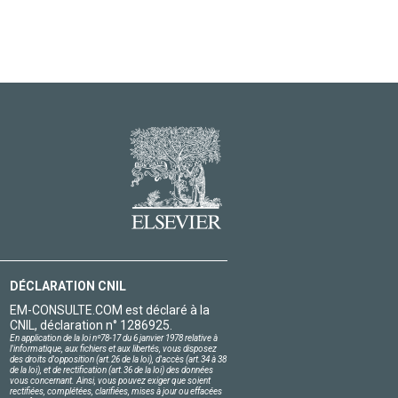
DÉCLARATION CNIL
EM-CONSULTE.COM est déclaré à la
CNIL, déclaration n° 1286925.
En application de la loi nº78-17 du 6 janvier 1978 relative à
l'informatique, aux fichiers et aux libertés, vous disposez
des droits d'opposition (art.26 de la loi), d'accès (art.34 à 38
de la loi), et de rectification (art.36 de la loi) des données
vous concernant. Ainsi, vous pouvez exiger que soient
rectifiées, complétées, clarifiées, mises à jour ou effacées