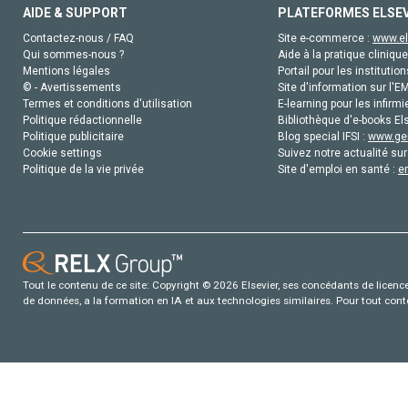
AIDE & SUPPORT
PLATEFORMES ELSE
Contactez-nous / FAQ
Site e-commerce :
www.el
Qui sommes-nous ?
Aide à la pratique clinique
Mentions légales
Portail pour les institution
© - Avertissements
Site d'information sur l'E
Termes et conditions d'utilisation
E-learning pour les infirmi
Politique rédactionnelle
Bibliothèque d'e-books Els
Politique publicitaire
Blog special IFSI :
www.gen
Cookie settings
Suivez notre actualité sur
Politique de la vie privée
Site d'emploi en santé :
e
Tout le contenu de ce site: Copyright © 2026 Elsevier, ses concédants de licence e
de données, a la formation en IA et aux technologies similaires. Pour tout con