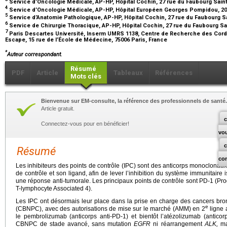
Service d’Oncologie Médicale, AP-HP, Hôpital Cochin, 27 rue du Faubourg Sain
4
Service d’Oncologie Médicale, AP-HP, Hôpital Européen Georges Pompidou, 20 
5
Service d’Anatomie Pathologique, AP-HP, Hôpital Cochin, 27 rue du Faubourg S
6
Service de Chirurgie Thoracique, AP-HP, Hôpital Cochin, 27 rue du Faubourg Sa
7
Paris Descartes Université, Inserm UMRS 1138, Centre de Recherche des Cord
Escape, 15 rue de l’École de Médecine, 75006 Paris, France
*
Auteur correspondant.
Résumé
PDF
Article
Tableaux
Références
Mots clés
Bienvenue sur EM-consulte, la référence des professionnels de santé.
Article gratuit.
c
Connectez-vous pour en bénéficier!
vo
Résumé
co
Les inhibiteurs des points de contrôle (IPC) sont des anticorps monoclonaux 
de contrôle et son ligand, afin de lever l’inhibition du système immunitaire i
une réponse anti-tumorale. Les principaux points de contrôle sont PD-1 (P
T-lymphocyte Associated 4).
Les IPC ont désormais leur place dans la prise en charge des cancers bro
e
(CBNPC), avec des autorisations de mise sur le marché (AMM) en 2
ligne 
le pembrolizumab (anticorps anti-PD-1) et bientôt l’atézolizumab (anticorp
CBNPC de stade avancé, sans mutation
EGFR
ni réarrangement
ALK,
ma