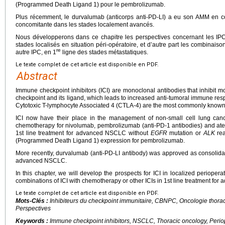
(Programmed Death Ligand 1) pour le pembrolizumab.
Plus récemment, le durvalumab (anticorps anti-PD-LI) a eu son AMM en co
concomitante dans les stades localement avancés.
Nous développerons dans ce chapitre les perspectives concernant les IP
stades localisés en situation péri-opératoire, et d’autre part les combinais
re
autre IPC, en 1
ligne des stades métastatiques.
Le texte complet de cet article est disponible en PDF.
Abstract
Immune checkpoint inhibitors (ICI) are monoclonal antibodies that inhibit 
checkpoint and its ligand, which leads to increased anti-tumoral immune 
Cytotoxic T-lymphocyte Associated 4 (CTLA-4) are the most commonly know
ICI now have their place in the management of non-small cell lung can
chemotherapy for nivolumab, pembrolizumab (anti-PD-1 antibodies) and ate
1st line treatment for advanced NSCLC without
EGFR
mutation or
ALK
rea
(Programmed Death Ligand 1) expression for pembrolizumab.
More recently, durvalumab (anti-PD-LI antibody) was approved as consolidat
advanced NSCLC.
In this chapter, we will develop the prospects for ICI in localized perioper
combinations of ICI with chemotherapy or other ICIs in 1st line treatment fo
Le texte complet de cet article est disponible en PDF.
Mots-Clés :
Inhibiteurs du checkpoint immunitaire, CBNPC, Oncologie thorac
Perspectives
Keywords :
Immune checkpoint inhibitors, NSCLC, Thoracic oncology, Perio