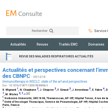
Rechercher
Service C
Rechercher
Actualités
Revues
Traités EMC
Domaines
REVUE DES MALADIES RESPIRATOIRES ACTUALITÉS
Actualités et perspectives concernant l’im
des CBNPC
- 09/12/18
Immunotherapy in NSCLC: state of the art and perspectives
Doi : 10.1016/S1877-1203(18)30006-5
1
2
2
2
3
4
X. Mignard
, N. Chaabane
, J. Chapron
, F. Giraud
, J. Arrondeau
, E. Fabre
, 
7
2
,
7
,
⁎
, M. Wislez
1
Sorbonne Université, GRC N 04, Theranoscan, AP-HP, Hôpital Tenon, 4 rue de la
2
Unité d’Oncologie Thoracique, Service de Pneumologie, AP-HP, Hôpital Cochin
Paris, France
3