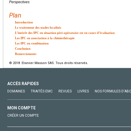
Perspectives
Plan
Introduction
Le traitement des stades localisés
L’intérêt des IPC en situation péri-opératoire est en cours d’évaluation
Les IPC en association à la chimiothérapie
Les IPC en combinaison
Conclusion
Remerciements
© 2018 Elsevier Masson SAS. Tous droits réservés.
ACCÈS RAPIDES
DOMAINES
TRAITÉS EMC
REVUES
LIVRES
NOS FORMULES D'AB
MON COMPTE
CRÉER UN COMPTE