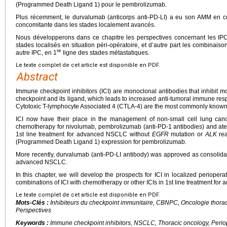
(Programmed Death Ligand 1) pour le pembrolizumab.
Plus récemment, le durvalumab (anticorps anti-PD-LI) a eu son AMM en co
concomitante dans les stades localement avancés.
Nous développerons dans ce chapitre les perspectives concernant les IP
stades localisés en situation péri-opératoire, et d’autre part les combinais
re
autre IPC, en 1
ligne des stades métastatiques.
Le texte complet de cet article est disponible en PDF.
Abstract
Immune checkpoint inhibitors (ICI) are monoclonal antibodies that inhibit 
checkpoint and its ligand, which leads to increased anti-tumoral immune 
Cytotoxic T-lymphocyte Associated 4 (CTLA-4) are the most commonly know
ICI now have their place in the management of non-small cell lung can
chemotherapy for nivolumab, pembrolizumab (anti-PD-1 antibodies) and ate
1st line treatment for advanced NSCLC without
EGFR
mutation or
ALK
rea
(Programmed Death Ligand 1) expression for pembrolizumab.
More recently, durvalumab (anti-PD-LI antibody) was approved as consolidat
advanced NSCLC.
In this chapter, we will develop the prospects for ICI in localized perioper
combinations of ICI with chemotherapy or other ICIs in 1st line treatment fo
Le texte complet de cet article est disponible en PDF.
Mots-Clés :
Inhibiteurs du checkpoint immunitaire, CBNPC, Oncologie thorac
Perspectives
Keywords :
Immune checkpoint inhibitors, NSCLC, Thoracic oncology, Perio