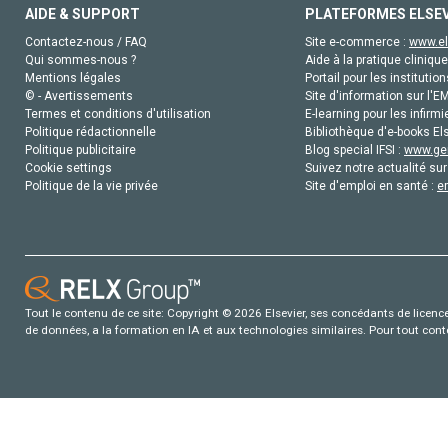
AIDE & SUPPORT
PLATEFORMES ELSE
Contactez-nous / FAQ
Site e-commerce :
www.el
Qui sommes-nous ?
Aide à la pratique clinique
Mentions légales
Portail pour les institution
© - Avertissements
Site d'information sur l'E
Termes et conditions d'utilisation
E-learning pour les infirmi
Politique rédactionnelle
Bibliothèque d'e-books Els
Politique publicitaire
Blog special IFSI :
www.gen
Cookie settings
Suivez notre actualité sur
Politique de la vie privée
Site d'emploi en santé :
e
Tout le contenu de ce site: Copyright © 2026 Elsevier, ses concédants de licence e
de données, a la formation en IA et aux technologies similaires. Pour tout con