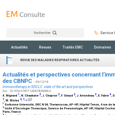
Rechercher
Service C
Rechercher
Actualités
Revues
Traités EMC
Domaines
REVUE DES MALADIES RESPIRATOIRES ACTUALITÉS
Actualités et perspectives concernant l’im
des CBNPC
- 09/12/18
Immunotherapy in NSCLC: state of the art and perspectives
Doi : 10.1016/S1877-1203(18)30006-5
1
2
2
2
3
4
X. Mignard
, N. Chaabane
, J. Chapron
, F. Giraud
, J. Arrondeau
, E. Fabre
, 
7
2
,
7
,
⁎
, M. Wislez
1
Sorbonne Université, GRC N 04, Theranoscan, AP-HP, Hôpital Tenon, 4 rue de la
2
Unité d’Oncologie Thoracique, Service de Pneumologie, AP-HP, Hôpital Cochin
Paris, France
3