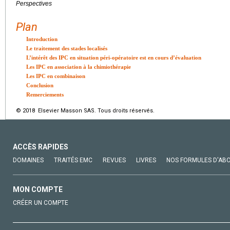
Perspectives
Plan
Introduction
Le traitement des stades localisés
L’intérêt des IPC en situation péri-opératoire est en cours d’évaluation
Les IPC en association à la chimiothérapie
Les IPC en combinaison
Conclusion
Remerciements
© 2018 Elsevier Masson SAS. Tous droits réservés.
ACCÈS RAPIDES
DOMAINES
TRAITÉS EMC
REVUES
LIVRES
NOS FORMULES D'AB
MON COMPTE
CRÉER UN COMPTE