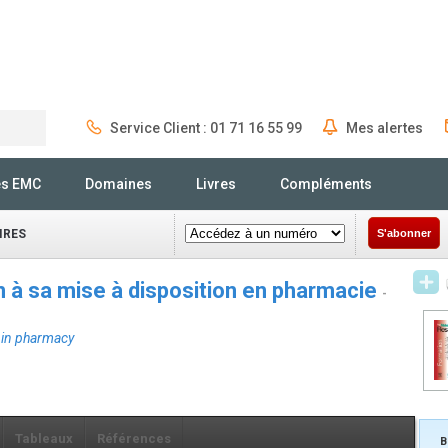
Service Client : 01 71 16 55 99
Mes alertes
Rechercher
és EMC
Domaines
Livres
Compléments
IRES
S'abonner
in à sa mise à disposition en pharmacie
-
y in pharmacy
Tableaux
Références
B