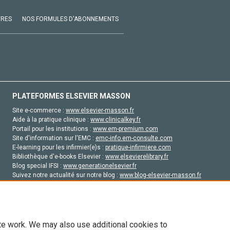
VRES
NOS FORMULES D'ABONNEMENTS
PLATEFORMES ELSEVIER MASSON
Site e-commerce :
www.elsevier-masson.fr
Aide à la pratique clinique :
www.clinicalkey.fr
Portail pour les institutions :
www.em-premium.com
Site d'information sur l'EMC :
emc-info.em-consulte.com
E-learning pour les infirmier(e)s :
pratique-infirmiere.com
Bibliothèque d'e-books Elsevier :
www.elsevierelibrary.fr
Blog special IFSI :
www.generationelsevier.fr
Suivez notre actualité sur notre blog :
www.blog-elsevier-masson.fr
Site d'emploi en santé :
emploisante.com
te work. We may also use additional cookies to