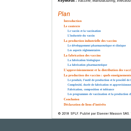
Keywords :
Vaccine, Manufacturing, Infectio
Plan
Introduction
Le contexte
Le vaccin et la vaccination
L’industrie du vaccin
La production industrielle des vaccins
Le développement pharmaceutique et clinique
Les aspects réglementaires
La fabrication des vaccins
La fabrication biologique
La fabrication pharmaceutique
L’approvisionnement et la distribution des vacc
La production des vaccins : quels enseignements
Le produit, l’outil de production et le procédé de 
Complexité, durée de fabrication et approvisionn
Fabrication, composition et tolérance
Les programmes de vaccination et la production d
Conclusion
Déclaration de liens d’intérêts
© 2018 SPLF. Publié par Elsevier Masson SAS. 