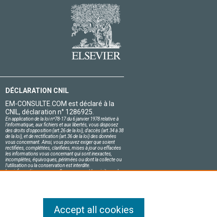
DÉCLARATION CNIL
EM-CONSULTE.COM est déclaré à la
CNIL, déclaration n° 1286925.
En application de la loi nº78-17 du 6 janvier 1978 relative à
l'informatique, aux fichiers et aux libertés, vous disposez
des droits d'opposition (art.26 de la loi), d'accès (art.34 à 38
de la loi), et de rectification (art.36 de la loi) des données
vous concernant. Ainsi, vous pouvez exiger que soient
rectifiées, complétées, clarifiées, mises à jour ou effacées
les informations vous concernant qui sont inexactes,
incomplètes, équivoques, périmées ou dont la collecte ou
l'utilisation ou la conservation est interdite.
Les informations personnelles concernant les visiteurs de
notre site, y compris leur identité, sont confidentielles.
Le responsable du site s'engage sur l'honneur à respecter
les conditions légales de confidentialité applicables en
France et à ne pas divulguer ces informations à des tiers.
Accept all cookies