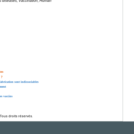
us diseases, Vaccination, Human
ins
 ?
fabrication sont indissociables
ement
es vaccins
Tous droits réservés.