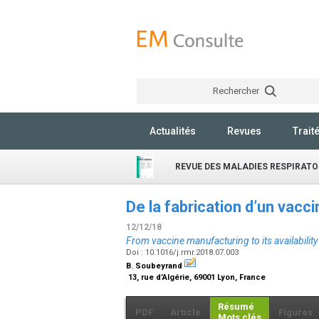
Rechercher
Actualités
Revues
Trait
REVUE DES MALADIES RESPIRATO
De la fabrication d’un vacc
12/12/18
From vaccine manufacturing to its availabilit
Doi : 10.1016/j.rmr.2018.07.003
B. Soubeyrand
13, rue d’Algérie, 69001 Lyon, France
Résumé
PDF
Article
Figures
Mots clés