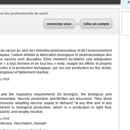
p
ce des professionnels de santé.
connectez-vous
ou
créez un compte
e du vaccin au sein de l’industrie pharmaceutique et de l’environnement
ues, l’article détaille la fabrication biologique et pharmaceutique des
des vaccins sont discutées. Elles montrent qu’obtenir une adéquation
 « à tout moment et en tout lieu » reste, malgré les efforts et progrès
ntes à la production biologique, qui est une production en flux tendu,
ologique) et faiblement réactive.
en PDF.
 and the regulatory requirements for biologics, the biological and
presented. Vaccine production specificities are discussed. They show
ontinuously adapting vaccine supply to demand “at any time and in any
erent in biological production, which is a production in tight flow,
 hazard), and weakly reactive.
en PDF.
ctieuses, Vaccination, Humain