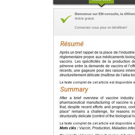
Bienvenue sur EM-consulte, la référen
Article gratuit.
Connectez-vous pour en bénéficier!
Résumé
Après un bref rappel de la place de l’industri
réglementaire propre aux médicaments biologiq
vaccins. Les spécificités de la production 
pérenne entre la demande de vaccins et l’offre
récents, une gageure pour des raisons inhére
structurellement délicate (maîtrise de l’aléa bi
Le texte complet de cet article est disponible 
Summary
After a brief overview of vaccine industry
pharmaceutical manufacturing of vaccine is 
that, despite recent efforts and progress, c
place” remains a challenge, for reasons inh
structurally delicate (control of the biological
Le texte complet de cet article est disponible 
Mots clés :
Vaccin, Production, Maladies infe