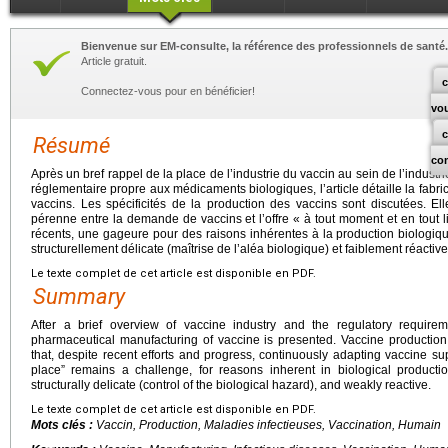
Bienvenue sur EM-consulte, la référence des professionnels de santé.
Article gratuit.
c
Connectez-vous pour en bénéficier!
vo
Résumé
co
Après un bref rappel de la place de l’industrie du vaccin au sein de l’indus
réglementaire propre aux médicaments biologiques, l’article détaille la fabr
vaccins. Les spécificités de la production des vaccins sont discutées. E
pérenne entre la demande de vaccins et l’offre « à tout moment et en tout li
récents, une gageure pour des raisons inhérentes à la production biologiqu
structurellement délicate (maîtrise de l’aléa biologique) et faiblement réactive
Le texte complet de cet article est disponible en PDF.
Summary
After a brief overview of vaccine industry and the regulatory requirem
pharmaceutical manufacturing of vaccine is presented. Vaccine production
that, despite recent efforts and progress, continuously adapting vaccine s
place” remains a challenge, for reasons inherent in biological productio
structurally delicate (control of the biological hazard), and weakly reactive.
Le texte complet de cet article est disponible en PDF.
Mots clés :
Vaccin, Production, Maladies infectieuses, Vaccination, Humain