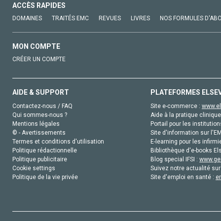
ACCÈS RAPIDES
DOMAINES
TRAITÉS EMC
REVUES
LIVRES
NOS FORMULES D'AB
MON COMPTE
CRÉER UN COMPTE
AIDE & SUPPORT
PLATEFORMES ELSE
Contactez-nous / FAQ
Site e-commerce :
www.el
Qui sommes-nous ?
Aide à la pratique clinique
Mentions légales
Portail pour les institution
© - Avertissements
Site d'information sur l'E
Termes et conditions d'utilisation
E-learning pour les infirmi
Politique rédactionnelle
Bibliothèque d'e-books Els
Politique publicitaire
Blog special IFSI :
www.gen
Cookie settings
Suivez notre actualité sur
Politique de la vie privée
Site d'emploi en santé :
e