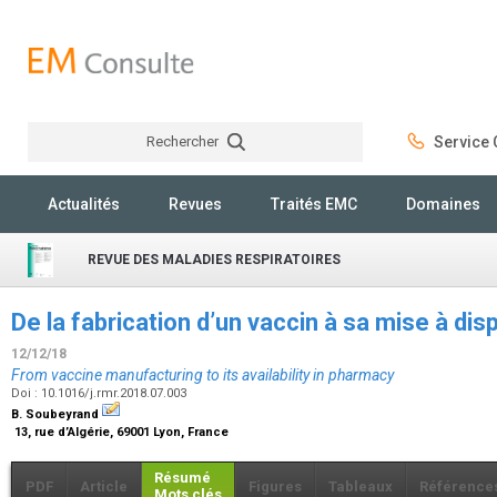
Rechercher
Service C
Rechercher
Actualités
Revues
Traités EMC
Domaines
REVUE DES MALADIES RESPIRATOIRES
De la fabrication d’un vaccin à sa mise à di
12/12/18
From vaccine manufacturing to its availability in pharmacy
Doi : 10.1016/j.rmr.2018.07.003
B. Soubeyrand
13, rue d’Algérie, 69001 Lyon, France
Résumé
PDF
Article
Figures
Tableaux
Référence
Mots clés