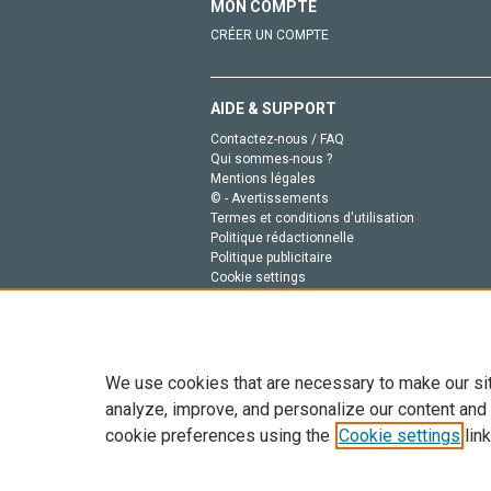
MON COMPTE
CRÉER UN COMPTE
AIDE & SUPPORT
Contactez-nous / FAQ
Qui sommes-nous ?
Mentions légales
© - Avertissements
Termes et conditions d'utilisation
Politique rédactionnelle
Politique publicitaire
Cookie settings
Politique de la vie privée
We use cookies that are necessary to make our si
analyze, improve, and personalize our content and
cookie preferences using the
Cookie settings
link
Tout le contenu de ce site: Copyright © 2026 Else
de données, a la formation en IA et aux technol