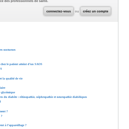
ce des professionnels de santé.
connectez-vous
ou
créez un compte
res nocturnes
chez le patient atteint d’un SAOS
OS
 la qualité de vie
aire
e glycémique
es du diabète : rétinopathie, néphropathie et neuropathie diabétiques
l
ement ?
 ?
nt à l’appareillage ?