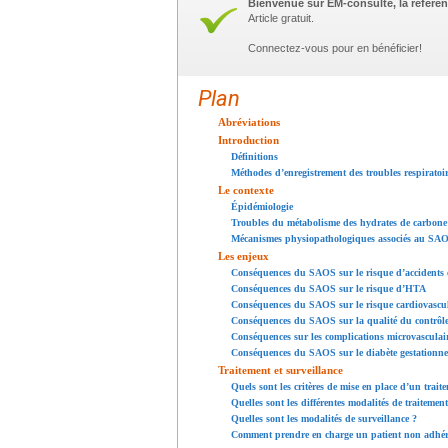
Bienvenue sur EM-consulte, la référen
Article gratuit.
Connectez-vous pour en bénéficier!
Plan
Abréviations
Introduction
Définitions
Méthodes d’enregistrement des troubles respiratoi
Le contexte
Épidémiologie
Troubles du métabolisme des hydrates de carbone 
Mécanismes physiopathologiques associés au SA
Les enjeux
Conséquences du SAOS sur le risque d’accidents et
Conséquences du SAOS sur le risque d’HTA
Conséquences du SAOS sur le risque cardiovascul
Conséquences du SAOS sur la qualité du contrôl
Conséquences sur les complications microvasculair
Conséquences du SAOS sur le diabète gestationne
Traitement et surveillance
Quels sont les critères de mise en place d’un trait
Quelles sont les différentes modalités de traitement
Quelles sont les modalités de surveillance ?
Comment prendre en charge un patient non adhére