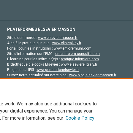
PLATEFORMES ELSEVIER MASSON
Site e-commerce :
www.elsevier-masson.fr
Aide à la pratique clinique :
www.clinicalkey.fr
Portail pour les institutions :
www.em-premium.com
Site d'information sur l'EMC :
emc-info.em-consulte.com
E-learning pour les infirmier(e)s :
pratique-infirmiere.com
Bibliothèque d'e-books Elsevier :
www.elsevierelibrary.fr
Blog special IFSI :
www.generationelsevier.fr
Suivez notre actualité sur notre blog :
www.blog-elsevier-masson.fr
Site d'emploi en santé :
emploisante.com
te work. We may also use additional cookies to
 your digital experience. You can manage your
. For more information, see our
Cookie Policy
vier, ses concédants de licence et ses contributeurs. Tout les droits sont réservés, y 
ogies similaires. Pour tout contenu en libre accès, les conditions de licence Creati