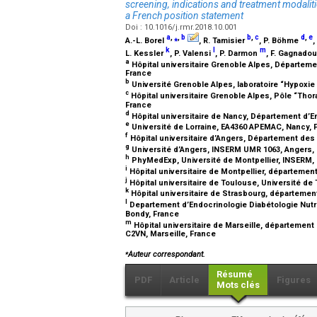
screening, indications and treatment modaliti
a French position statement
Doi : 10.1016/j.rmr.2018.10.001
a
,
⁎
,
b
b
,
c
d
,
e
A.-L. Borel
, R. Tamisier
, P. Böhme
,
k
l
m
L. Kessler
, P. Valensi
, P. Darmon
, F. Gagnado
a
Hôpital universitaire Grenoble Alpes, Départemen
France
b
Université Grenoble Alpes, laboratoire “Hypoxi
c
Hôpital universitaire Grenoble Alpes, Pôle “Thor
France
d
Hôpital universitaire de Nancy, Département d’En
e
Université de Lorraine, EA4360 APEMAC, Nancy,
f
Hôpital universitaire d’Angers, Département des
g
Université d’Angers, INSERM UMR 1063, Angers,
h
PhyMedExp, Université de Montpellier, INSERM, 
i
Hôpital universitaire de Montpellier, département
j
Hôpital universitaire de Toulouse, Université d
k
Hôpital universitaire de Strasbourg, départeme
l
Departement d’Endocrinologie Diabétologie Nutrit
Bondy, France
m
Hôpital universitaire de Marseille, département 
C2VN, Marseille, France
⁎
Auteur correspondant.
Résumé
PDF
Article
Figures
Mots clés