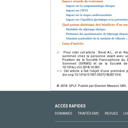
Impact attendu du traitement
Impact sur la symptomatologie clinique
Impact sur l’HTA
Impact sur le risque cardiovasculaire
Impact sur l’équilibre glycémique et la préventio
Quel patient diabétique doit bénéficier d’un en
Modalités du dépistage clinique
Pertinence des questionnaires de dépistage dispon
Situation particulière de la conduite de véhicule :
Liens d’intérêts
☆
Pour citer cet article : Borel A.L., et al
sommeil chez la personne vivant avec un 
Position de la Société Francophone du 
Sommeil (SFRMS) et de la Société de
10.1016/j.rmr.2018.10.001.
☆☆
Cet article a fait l’objet d’une premiè
doi.org/10.1016/S1957-2557(18)30110-X.
© 2018 SPLF. Publié par Elsevier Masson SAS. 
ACCÈS RAPIDES
DOMAINES
TRAITÉS EMC
REVUES
LI