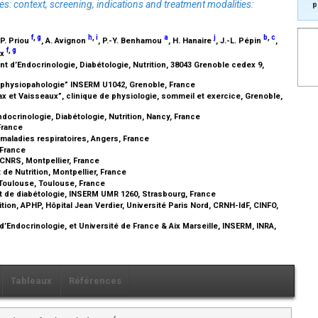
es: context, screening, indications and treatment modalities:
p
f
,
g
h
,
i
a
j
b
,
c
 P. Priou
, A. Avignon
, P.-Y. Benhamou
, H. Hanaire
, J.-L. Pépin
,
f
,
g
ux
t d’Endocrinologie, Diabétologie, Nutrition, 38043 Grenoble cedex 9,
e physiopahologie” INSERM U1042, Grenoble, France
ax et Vaisseaux”, clinique de physiologie, sommeil et exercice, Grenoble,
docrinologie, Diabétologie, Nutrition, Nancy, France
 France
 maladies respiratoires, Angers, France
 France
CNRS, Montpellier, France
 de Nutrition, Montpellier, France
e Toulouse, Toulouse, France
nt de diabétologie, INSERM UMR 1260, Strasbourg, France
ion, APHP, Hôpital Jean Verdier, Université Paris Nord, CRNH-IdF, CINFO,
d’Endocrinologie, et Université de France & Aix Marseille, INSERM, INRA,
Tableaux
Références