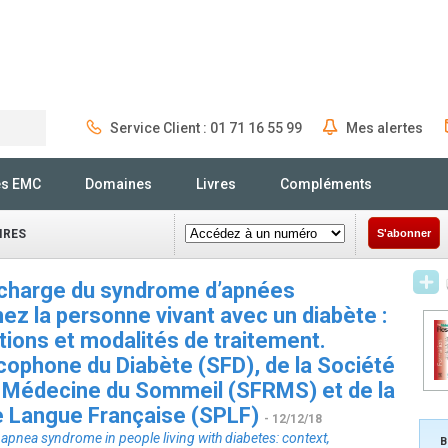
Service Client : 01 71 16 55 99
Mes alertes
Rechercher
és EMC
Domaines
Livres
Compléments
IRES
S'abonner
n charge du syndrome d’apnées
ez la personne vivant avec un diabète :
tions et modalités de traitement.
ncophone du Diabète (SFD), de la Société
 Médecine du Sommeil (SFRMS) et de la
e Langue Française (SPLF)
- 12/12/18
apnea syndrome in people living with diabetes: context,
B