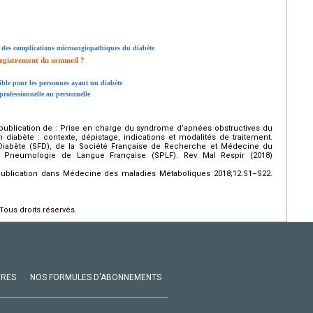
n des complications microangiopathiques du diabète
registrement du sommeil ?
ible pour les personnes ayant un diabète
 professionnelle ou personnelle
. Republication de : Prise en charge du syndrome d’apnées obstructives du
diabète : contexte, dépistage, indications et modalités de traitement.
Diabète (SFD), de la Société Française de Recherche et Médecine du
 Pneumologie de Langue Française (SPLF). Rev Mal Respir (2018)
re publication dans Médecine des maladies Métaboliques 2018;12:S1–S22.
Tous droits réservés.
VRES
NOS FORMULES D'ABONNEMENTS