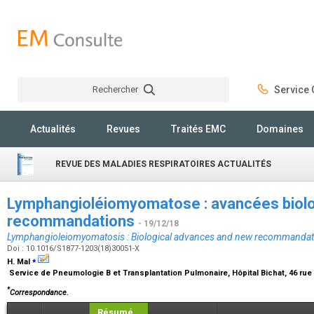
Rechercher
Service C
Rechercher
Actualités
Revues
Traités EMC
Domaines
REVUE DES MALADIES RESPIRATOIRES ACTUALITÉS
Lymphangioléiomyomatose : avancées biolo
recommandations
- 19/12/18
Lymphangioleiomyomatosis : Biological advances and new recommandat
Doi : 10.1016/S1877-1203(18)30051-X
⁎
H. Mal
Service de Pneumologie B et Transplantation Pulmonaire, Hôpital Bichat, 46 rue
*
Correspondance.
Résumé