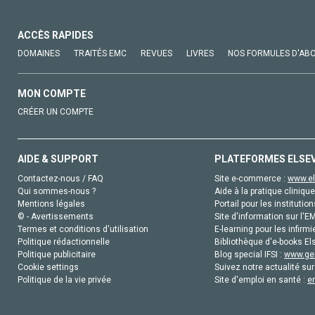
ACCÈS RAPIDES
DOMAINES
TRAITÉS EMC
REVUES
LIVRES
NOS FORMULES D'AB
MON COMPTE
CRÉER UN COMPTE
AIDE & SUPPORT
PLATEFORMES ELSE
Contactez-nous / FAQ
Site e-commerce :
www.el
Qui sommes-nous ?
Aide à la pratique clinique
Mentions légales
Portail pour les institution
© - Avertissements
Site d'information sur l'E
Termes et conditions d'utilisation
E-learning pour les infirmi
Politique rédactionnelle
Bibliothèque d'e-books Els
Politique publicitaire
Blog special IFSI :
www.gen
Cookie settings
Suivez notre actualité sur
Politique de la vie privée
Site d'emploi en santé :
e