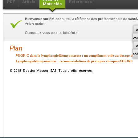
PDF
Article
Références
Mots clés
Bienvenue sur EM-consulte, la référence des professionnels de santé.
Article gratuit.
c
Connectez-vous pour en bénéficier!
vo
Plan
co
VEGF-C dans la lymphangioléiomyomatose : un complément utile au dosage du
Lymphangioléiomyomatose : recommandations de pratiques cliniques ATS/JRS
© 2018 Elsevier Masson SAS. Tous droits réservés.