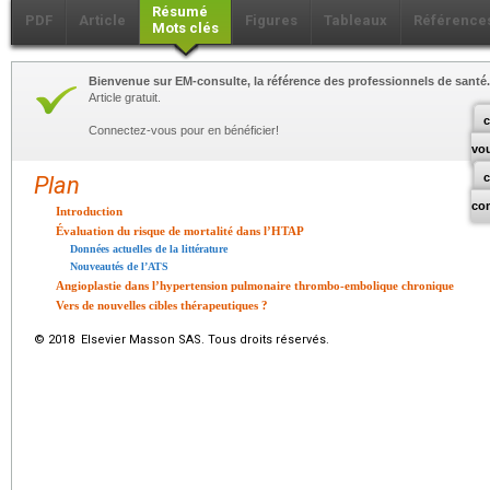
Résumé
PDF
Article
Figures
Tableaux
Référence
Mots clés
Bienvenue sur EM-consulte, la référence des professionnels de santé.
Article gratuit.
c
Connectez-vous pour en bénéficier!
vo
Plan
co
Introduction
Évaluation du risque de mortalité dans l’HTAP
Données actuelles de la littérature
Nouveautés de l’ATS
Angioplastie dans l’hypertension pulmonaire thrombo-embolique chronique
Vers de nouvelles cibles thérapeutiques ?
© 2018 Elsevier Masson SAS. Tous droits réservés.