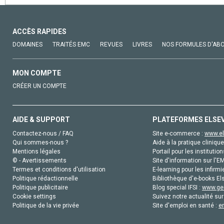
ACCÈS RAPIDES
DOMAINES
TRAITÉS EMC
REVUES
LIVRES
NOS FORMULES D'AB
MON COMPTE
CRÉER UN COMPTE
AIDE & SUPPORT
PLATEFORMES ELSE
Contactez-nous / FAQ
Site e-commerce :
www.el
Qui sommes-nous ?
Aide à la pratique clinique
Mentions légales
Portail pour les institution
© - Avertissements
Site d'information sur l'E
Termes et conditions d'utilisation
E-learning pour les infirmi
Politique rédactionnelle
Bibliothèque d'e-books Els
Politique publicitaire
Blog special IFSI :
www.gen
Cookie settings
Suivez notre actualité sur
Politique de la vie privée
Site d'emploi en santé :
e