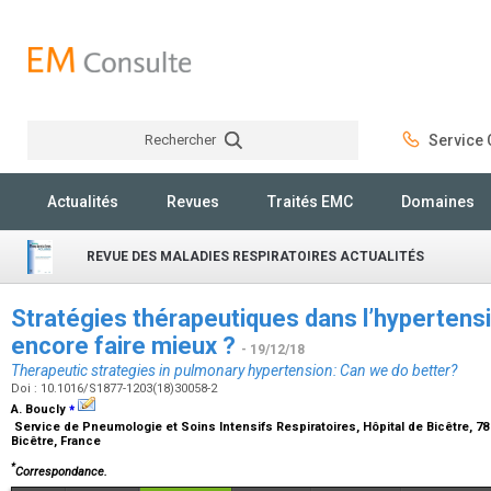
Rechercher
Service C
Rechercher
Actualités
Revues
Traités EMC
Domaines
REVUE DES MALADIES RESPIRATOIRES ACTUALITÉS
Stratégies thérapeutiques dans l’hypertensi
encore faire mieux ?
- 19/12/18
Therapeutic strategies in pulmonary hypertension: Can we do better?
Doi : 10.1016/S1877-1203(18)30058-2
⁎
A. Boucly
Service de Pneumologie et Soins Intensifs Respiratoires, Hôpital de Bicêtre, 78
Bicêtre, France
*
Correspondance.