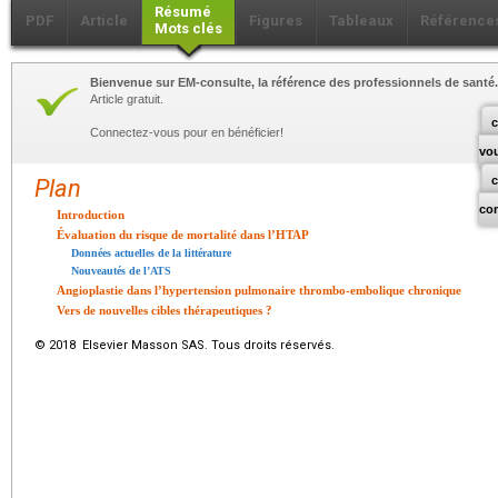
Résumé
PDF
Article
Figures
Tableaux
Référence
Mots clés
Bienvenue sur EM-consulte, la référence des professionnels de santé.
Article gratuit.
c
Connectez-vous pour en bénéficier!
vo
Plan
co
Introduction
Évaluation du risque de mortalité dans l’HTAP
Données actuelles de la littérature
Nouveautés de l’ATS
Angioplastie dans l’hypertension pulmonaire thrombo-embolique chronique
Vers de nouvelles cibles thérapeutiques ?
© 2018 Elsevier Masson SAS. Tous droits réservés.