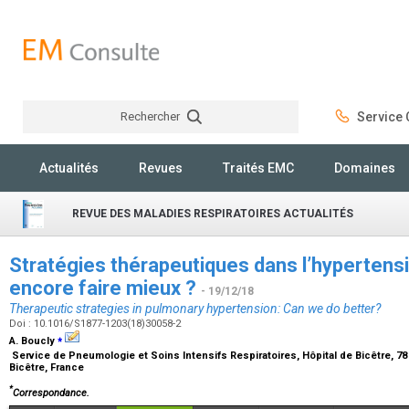
Rechercher
Service C
Rechercher
Actualités
Revues
Traités EMC
Domaines
REVUE DES MALADIES RESPIRATOIRES ACTUALITÉS
Stratégies thérapeutiques dans l’hypertensi
encore faire mieux ?
- 19/12/18
Therapeutic strategies in pulmonary hypertension: Can we do better?
Doi : 10.1016/S1877-1203(18)30058-2
⁎
A. Boucly
Service de Pneumologie et Soins Intensifs Respiratoires, Hôpital de Bicêtre, 78
Bicêtre, France
*
Correspondance.