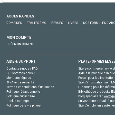
ACCÈS RAPIDES
DOMAINES
TRAITÉS EMC
REVUES
LIVRES
NOS FORMULES D'AB
MON COMPTE
CRÉER UN COMPTE
AIDE & SUPPORT
PLATEFORMES ELSE
Contactez-nous / FAQ
Site e-commerce :
www.el
Qui sommes-nous ?
Aide à la pratique clinique
Mentions légales
Portail pour les institution
© - Avertissements
Site d'information sur l'E
Termes et conditions d'utilisation
E-learning pour les infirmi
Politique rédactionnelle
Bibliothèque d'e-books Els
Politique publicitaire
Blog special IFSI :
www.gen
Cookie settings
Suivez notre actualité sur
Politique de la vie privée
Site d'emploi en santé :
e