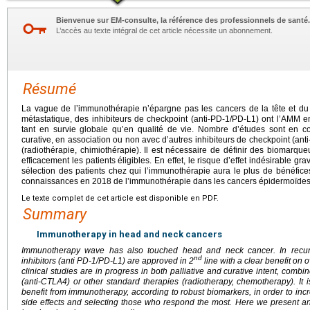
Bienvenue sur EM-consulte, la référence des professionnels de santé.
L’accès au texte intégral de cet article nécessite un abonnement.
Résumé
La vague de l’immunothérapie n’épargne pas les cancers de la tête et du 
métastatique, des inhibiteurs de checkpoint (anti-PD-1/PD-L1) ont l’AMM 
tant en survie globale qu’en qualité de vie. Nombre d’études sont en cou
curative, en association ou non avec d’autres inhibiteurs de checkpoint (an
(radiothérapie, chimiothérapie). Il est nécessaire de définir des biomarqu
efficacement les patients éligibles. En effet, le risque d’effet indésirable gra
sélection des patients chez qui l’immunothérapie aura le plus de bénéfices.
connaissances en 2018 de l’immunothérapie dans les cancers épidermoïde
Le texte complet de cet article est disponible en PDF.
Summary
Immunotherapy in head and neck cancers
Immunotherapy wave has also touched head and neck cancer. In recurre
nd
inhibitors (anti PD-1/PD-L1) are approved in 2
line with a clear benefit on ov
clinical studies are in progress in both palliative and curative intent, combi
(anti-CTLA4) or other standard therapies (radiotherapy, chemotherapy). It is
benefit from immunotherapy, according to robust biomarkers, in order to inc
side effects and selecting those who respond the most. Here we present a