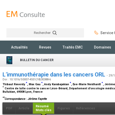
Rechercher
Service C
Rechercher
Actualités
Revues
Traités EMC
Domaines
BULLETIN DU CANCER
L’immunothérapie dans les cancers ORL
- 29/
Doi : 10.1016/S0007-4551(18)30388-6
*
*
*
*
Thibaut Reverdy
, Max Gau
, Andy Karabajakian
, Eve-Marie Neidhardt
, Jérôme
*
Centre de lutte contre le cancer Léon-Bérard, Département d’oncologie médic
Bullukian, 69008 Lyon, France
**
Correspondance : Jérôme Fayette
Résumé
PDF
Article
Figures
Références
Mots clés