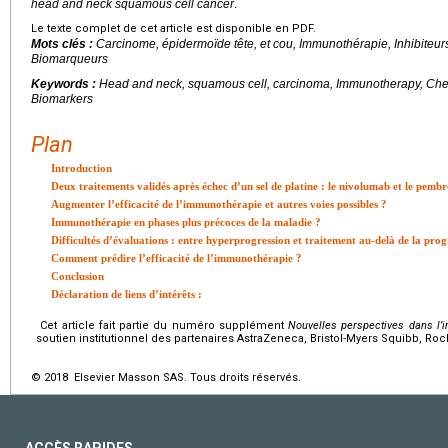
head and neck squamous cell cancer
.
Le texte complet de cet article est disponible en PDF.
Mots clés :
Carcinome, épidermoïde tête, et cou, Immunothérapie, Inhibiteurs
Biomarqueurs
Keywords :
Head and neck, squamous cell, carcinoma, Immunotherapy, Checkpo
Biomarkers
Plan
Introduction
Deux traitements validés après échec d’un sel de platine : le nivolumab et le pemb
Augmenter l’efficacité de l’immunothérapie et autres voies possibles ?
Immunothérapie en phases plus précoces de la maladie ?
Difficultés d’évaluations : entre hyperprogression et traitement au-delà de la prog
Comment prédire l’efficacité de l’immunothérapie ?
Conclusion
Déclaration de liens d’intérêts :
Cet article fait partie du numéro supplément
Nouvelles perspectives dans l
soutien institutionnel des partenaires AstraZeneca, Bristol-Myers Squibb, Roc
© 2018 Elsevier Masson SAS. Tous droits réservés.