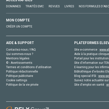
ACCÈS RAPIDES
DOMAINES
TRAITÉS EMC
REVUES
LIVRES
NOS FORMULES D'AB
MON COMPTE
CRÉER UN COMPTE
AIDE & SUPPORT
PLATEFORMES ELSE
Contactez-nous / FAQ
Site e-commerce :
www.el
Qui sommes-nous ?
Aide à la pratique clinique
Mentions légales
Portail pour les institution
© - Avertissements
Site d'information sur l'E
Termes et conditions d'utilisation
E-learning pour les infirmi
Politique rédactionnelle
Bibliothèque d'e-books Els
Politique publicitaire
Blog special IFSI :
www.gen
Cookie settings
Suivez notre actualité sur
Politique de la vie privée
Site d'emploi en santé :
e