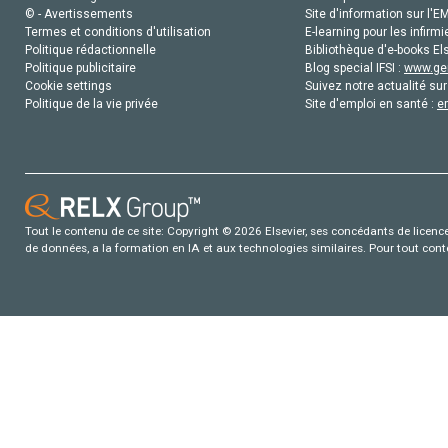
© - Avertissements
Site d'information sur l'E
Termes et conditions d'utilisation
E-learning pour les infirmi
Politique rédactionnelle
Bibliothèque d'e-books Els
Politique publicitaire
Blog special IFSI :
www.gen
Cookie settings
Suivez notre actualité sur
Politique de la vie privée
Site d'emploi en santé :
e
Tout le contenu de ce site: Copyright © 2026 Elsevier, ses concédants de licence e
de données, a la formation en IA et aux technologies similaires. Pour tout con