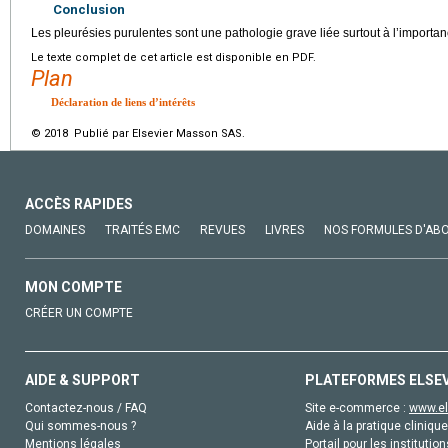
Conclusion
Les pleurésies purulentes sont une pathologie grave liée surtout à l’importa
Le texte complet de cet article est disponible en PDF.
Plan
Déclaration de liens d’intérêts
© 2018 Publié par Elsevier Masson SAS.
ACCÈS RAPIDES
DOMAINES
TRAITÉS EMC
REVUES
LIVRES
NOS FORMULES D'AB
MON COMPTE
CRÉER UN COMPTE
AIDE & SUPPORT
PLATEFORMES ELSE
Contactez-nous / FAQ
Site e-commerce :
www.el
Qui sommes-nous ?
Aide à la pratique clinique
Mentions légales
Portail pour les institution