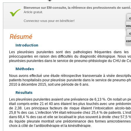
Bienvenue sur EM-consulte, la référence des professionnels de santé.
Article gratuit.
c
Connectez-vous pour en bénéficier!
vo
Résumé
co
Introduction
Les pleurésies purulentes sont des pathologies fréquentes dans les
préoccupantes en raison des difficultés du diagnostic étiologique. Nous vo
pleurésies purulentes dans le service de pneumo-phtisiologie du CHU de C
Méthodes
Nous avons effectué une étude rétrospective transversale à visée descripti
patients hospitalisés pour pleurésie purulente dans le service de pneumo-p
2010 à décembre 2015, soit une période de 6 ans.
Résultats
Les pleurésies purulentes avaient une prévalence de 6,13 %. On notait un pi
était compris entre 21 et 40 ans étaient les plus touchés avec une prédomi
de 2,38. Les principaux facteurs de risque étaient l’intoxication alcolo-
25,8 % des cas. L’infection VIH était retrouvée chez 25,4 % de patients. L’inst
dans 68,4 % des cas et elle se localisait le plus souvent à droite chez 57,5 
du liquide pleurale montrait une prédominance des formes amicrobiennes. 
choix à côté de l’antibiothérapie et la kinésithérapie.