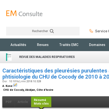
Rechercher
Service C
Rechercher
Actualités
Revues
Traités EMC
Domaines
REVUE DES MALADIES RESPIRATOIRES
Caractéristiques des pleurésies purulentes
phtisiologie du CHU de Cocody de 2010 à 
Doi : 10.1016/j.rmr.2018.10.328
A. Kone
CHU de Cocody, Abidjan, Côte d’Ivoire
Résumé
PDF
Article
Mots clés