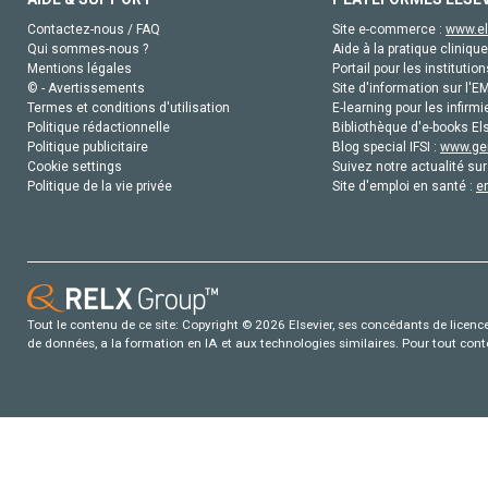
Contactez-nous / FAQ
Site e-commerce :
www.el
Qui sommes-nous ?
Aide à la pratique clinique
Mentions légales
Portail pour les institution
© - Avertissements
Site d'information sur l'E
Termes et conditions d'utilisation
E-learning pour les infirmi
Politique rédactionnelle
Bibliothèque d'e-books Els
Politique publicitaire
Blog special IFSI :
www.gen
Cookie settings
Suivez notre actualité sur
Politique de la vie privée
Site d'emploi en santé :
e
Tout le contenu de ce site: Copyright © 2026 Elsevier, ses concédants de licence e
de données, a la formation en IA et aux technologies similaires. Pour tout con