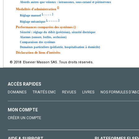
Abords autres que veineux : intraosseux, sous-cutané et périnerveux
[
]
Modalités d'administration
[
,
,
,
,
,
]
Réglage manuel
[
,
,
,
,
,
,
]
Réglage mécanique
Performances comparées des systèmes ()
Sécurité : réglage du débit (précision), sécurité électrique
Alarmes (sonore, bulles, occlusion)
Comparaison des systèmes
Domaines particuliers (pédiatrie, hospitalisation à domicile)
Déclaration de liens d'intérêts
© 2018 Elsevier Masson SAS. Tous droits réservés.
ACCÈS RAPIDES
DOMAINES
TRAITÉS EMC
REVUES
LIVRES
NOS FORMULES D'AB
MON COMPTE
CRÉER UN COMPTE
AIDE & SUPPORT
PLATEFORMES ELSE