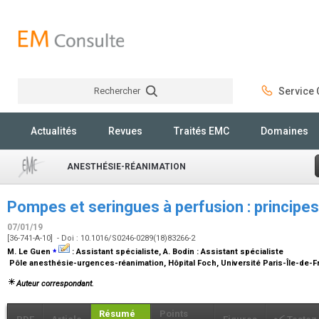
Rechercher
Service C
Rechercher
Actualités
Revues
Traités EMC
Domaines
ANESTHÉSIE-RÉANIMATION
Pompes et seringues à perfusion : princip
07/01/19
[36-741-A-10] - Doi : 10.1016/S0246-0289(18)83266-2
⁎
M. Le Guen
:
Assistant spécialiste
, A. Bodin :
Assistant spécialiste
Pôle anesthésie-urgences-réanimation, Hôpital Foch, Université Paris-Île-de-
Auteur correspondant.
Résumé
Points