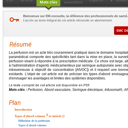
PDF
Article
Figures
Testez
Mots clés
essentiels
Bienvenue sur EM-consulte, la référence des professionnels de santé.
L’accès au texte intégral de cet article nécessite un abonnement.
EMC D
Résumé
La perfusion est un acte très couramment pratiqué dans le domaine hospital
paramédical comporte des spécificités tant dans la mise en place, la surve
perfusion visant à répondre à la prescription médicale. Ce choix est large, al
à l'administration d'agents médicamenteux par seringue autopulsée avec obj
intraveineuse à objectif de concentration [AIVOC]) et il requiert une bon
existants. L'objet de cet article est de préciser les types d'abord envisageab
d'envisager les avantages et limites des systèmes disponibles.
Le texte complet de cet article est disponible en PDF.
Mots-clés :
Perfusion, Abord vasculaire, Seringue électrique, Infusomat®, 
Plan
Introduction
[
]
Types d'abord veineux
et intérêt ()
Définition de la perfusion
Types d'abord veineux