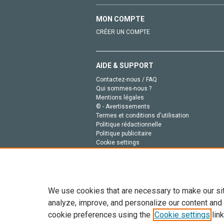
MON COMPTE
CRÉER UN COMPTE
AIDE & SUPPORT
Contactez-nous / FAQ
Qui sommes-nous ?
Mentions légales
© - Avertissements
Termes et conditions d'utilisation
Politique rédactionnelle
Politique publicitaire
Cookie settings
Politique de la vie privée
We use cookies that are necessary to make our si
analyze, improve, and personalize our content and
cookie preferences using the
Cookie settings
link
Tout le contenu de ce site: Copyright © 2026 Else
de données, a la formation en IA et aux technol