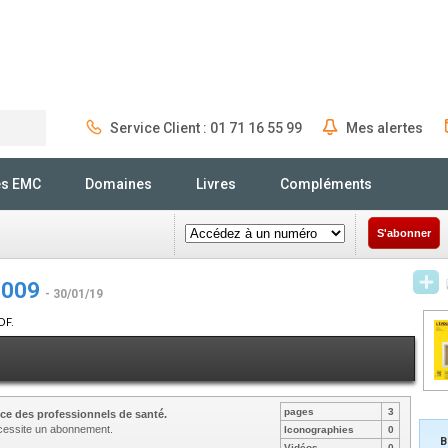
Service Client : 01 71 16 55 99
Mes alertes
Rechercher
és EMC
Domaines
Livres
Compléments
S'abonner
2009
- 30/01/19
DF.
pages
3
ce des professionnels de santé.
nécessite un abonnement.
Iconographies
0
B
Vidéos
0