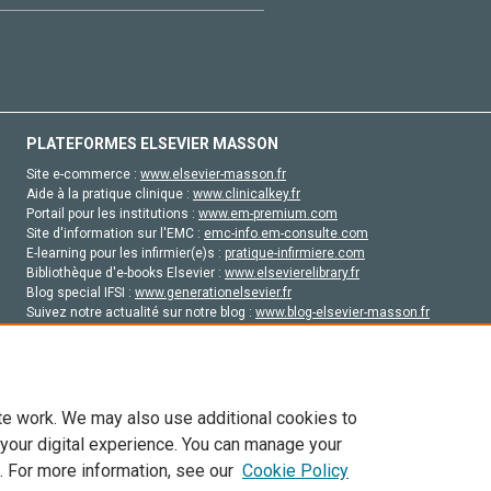
PLATEFORMES ELSEVIER MASSON
Site e-commerce :
www.elsevier-masson.fr
Aide à la pratique clinique :
www.clinicalkey.fr
Portail pour les institutions :
www.em-premium.com
Site d'information sur l'EMC :
emc-info.em-consulte.com
E-learning pour les infirmier(e)s :
pratique-infirmiere.com
Bibliothèque d'e-books Elsevier :
www.elsevierelibrary.fr
Blog special IFSI :
www.generationelsevier.fr
Suivez notre actualité sur notre blog :
www.blog-elsevier-masson.fr
Site d'emploi en santé :
emploisante.com
te work. We may also use additional cookies to
 your digital experience. You can manage your
. For more information, see our
Cookie Policy
vier, ses concédants de licence et ses contributeurs. Tout les droits sont réservés, y 
ogies similaires. Pour tout contenu en libre accès, les conditions de licence Creati