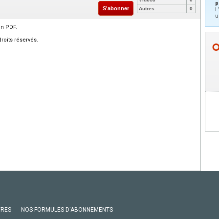
p
S'abonner
Autres
0
L
u
en PDF.
roits réservés.
VRES
NOS FORMULES D'ABONNEMENTS