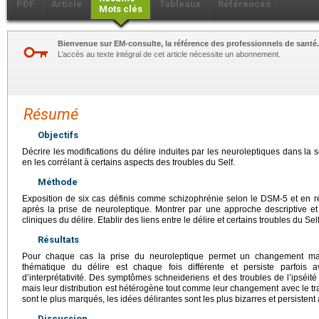
PDF
Article
Tableaux
Références
Mots clés
Bienvenue sur EM-consulte, la référence des professionnels de santé.
L’accès au texte intégral de cet article nécessite un abonnement.
Résumé
Objectifs
Décrire les modifications du délire induites par les neuroleptiques dans la
en les corrélant à certains aspects des troubles du Self.
Méthode
Exposition de six cas définis comme schizophrénie selon le DSM-5 et en ré
après la prise de neuroleptique. Montrer par une approche descriptive et r
cliniques du délire. Etablir des liens entre le délire et certains troubles du Self
Résultats
Pour chaque cas la prise du neuroleptique permet un changement mani
thématique du délire est chaque fois différente et persiste parfois 
d’interprétativité. Des symptômes schneideriens et des troubles de l’ipséité
mais leur distribution est hétérogène tout comme leur changement avec le t
sont le plus marqués, les idées délirantes sont les plus bizarres et persistent 
Discussion