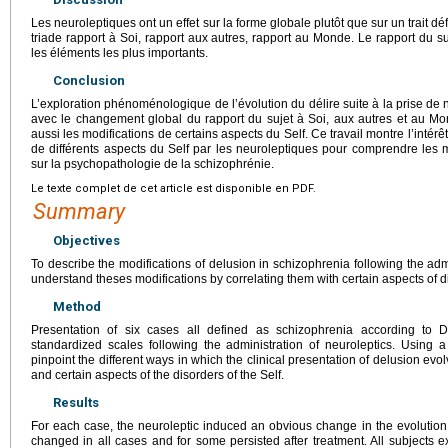
Les neuroleptiques ont un effet sur la forme globale plutôt que sur un trait déf
triade rapport à Soi, rapport aux autres, rapport au Monde. Le rapport du suj
les éléments les plus importants.
Conclusion
L’exploration phénoménologique de l’évolution du délire suite à la prise de
avec le changement global du rapport du sujet à Soi, aux autres et au Mo
aussi les modifications de certains aspects du Self. Ce travail montre l’intérê
de différents aspects du Self par les neuroleptiques pour comprendre le
sur la psychopathologie de la schizophrénie.
Le texte complet de cet article est disponible en PDF.
Summary
Objectives
To describe the modifications of delusion in schizophrenia following the admi
understand theses modifications by correlating them with certain aspects of di
Method
Presentation of six cases all defined as schizophrenia according to
standardized scales following the administration of neuroleptics. Using a 
pinpoint the different ways in which the clinical presentation of delusion evo
and certain aspects of the disorders of the Self.
Results
For each case, the neuroleptic induced an obvious change in the evolution
changed in all cases and for some persisted after treatment. All subjects ex