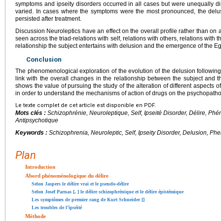
symptoms and ipseity disorders occurred in all cases but were unequally di
varied. In cases where the symptoms were the most pronounced, the delu
persisted after treatment.
Discussion Neuroleptics have an effect on the overall profile rather than on a
seen across the triad-relations with self, relations with others, relations with
relationship the subject entertains with delusion and the emergence of the E
Conclusion
The phenomenological exploration of the evolution of the delusion following 
link with the overall changes in the relationship between the subject and t
shows the value of pursuing the study of the alteration of different aspects o
in order to understand the mechanisms of action of drugs on the psychopatho
Le texte complet de cet article est disponible en PDF.
Mots clés :
Schizophrénie, Neuroleptique, Self, Ipseité Disorder, Délire, P
Antipsychotique
Keywords :
Schizophrenia, Neuroleptic, Self, Ipseity Disorder, Delusion, P
Plan
Introduction
Abord phénoménologique du délire
Selon Jaspers le délire vrai et le pseudo-délire
Selon Josef Parnas [
,
] le délire schizophrénique et le délire épistémique
Les symptômes de premier rang de Kurt Schneider [
]
Les troubles de l’ipséité
Méthode