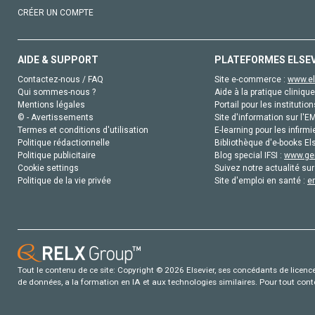
CRÉER UN COMPTE
AIDE & SUPPORT
PLATEFORMES ELSE
Contactez-nous / FAQ
Site e-commerce :
www.el
Qui sommes-nous ?
Aide à la pratique clinique
Mentions légales
Portail pour les institution
© - Avertissements
Site d'information sur l'E
Termes et conditions d'utilisation
E-learning pour les infirmi
Politique rédactionnelle
Bibliothèque d'e-books Els
Politique publicitaire
Blog special IFSI :
www.gen
Cookie settings
Suivez notre actualité sur
Politique de la vie privée
Site d'emploi en santé :
e
Tout le contenu de ce site: Copyright © 2026 Elsevier, ses concédants de licence e
de données, a la formation en IA et aux technologies similaires. Pour tout con