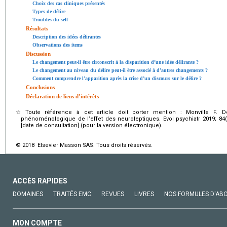
Choix des cas cliniques présentés
Types de délire
Troubles du self
Résultats
Description des idées délirantes
Observations des items
Discussion
Le changement peut-il être circonscrit à la disparition d’une idée délirante ?
Le changement au niveau du délire peut-il être associé à d’autres changements ?
Comment comprendre l’apparition après la crise d’un discours sur le délire ?
Conclusions
Déclaration de liens d’intérêts
☆
Toute référence à cet article doit porter mention : Monville F. Dé
phénoménologique de l’effet des neuroleptiques. Evol psychiatr 2019; 84(
[date de consultation] (pour la version électronique).
© 2018 Elsevier Masson SAS. Tous droits réservés.
ACCÈS RAPIDES
DOMAINES
TRAITÉS EMC
REVUES
LIVRES
NOS FORMULES D'AB
MON COMPTE