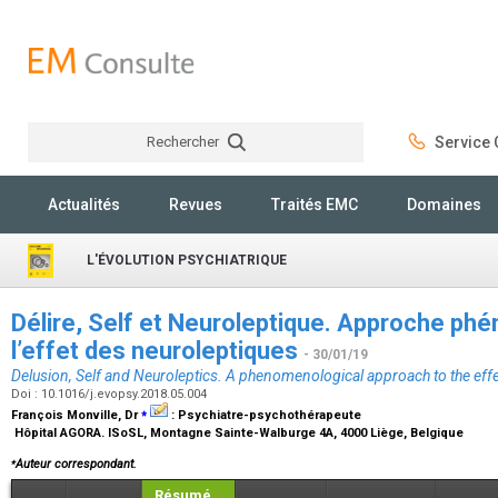
Rechercher
Service C
Rechercher
Actualités
Revues
Traités EMC
Domaines
L'ÉVOLUTION PSYCHIATRIQUE
Délire, Self et Neuroleptique. Approche p
l’effet des neuroleptiques
- 30/01/19
Delusion, Self and Neuroleptics. A phenomenological approach to the effe
Doi : 10.1016/j.evopsy.2018.05.004
⁎
François Monville,
Dr
:
Psychiatre-psychothérapeute
Hôpital AGORA. ISoSL, Montagne Sainte-Walburge 4A, 4000 Liège, Belgique
⁎
Auteur correspondant.
Résumé