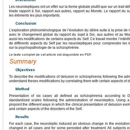
Les neuroleptiques ont un effet sur la forme globale plutôt que sur un trait déf
triade rapport à Soi, rapport aux autres, rapport au Monde. Le rapport du suj
les éléments les plus importants.
Conclusion
L’exploration phénoménologique de l’évolution du délire suite à la prise de
avec le changement global du rapport du sujet à Soi, aux autres et au Mo
aussi les modifications de certains aspects du Self. Ce travail montre l’intérê
de différents aspects du Self par les neuroleptiques pour comprendre le
sur la psychopathologie de la schizophrénie.
Le texte complet de cet article est disponible en PDF.
Summary
Objectives
To describe the modifications of delusion in schizophrenia following the admi
understand theses modifications by correlating them with certain aspects of di
Method
Presentation of six cases all defined as schizophrenia according to
standardized scales following the administration of neuroleptics. Using a 
pinpoint the different ways in which the clinical presentation of delusion evo
and certain aspects of the disorders of the Self.
Results
For each case, the neuroleptic induced an obvious change in the evolution
changed in all cases and for some persisted after treatment. All subjects ex