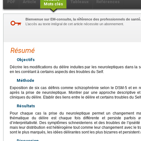
PDF
Article
Tableaux
Références
Mots clés
Bienvenue sur EM-consulte, la référence des professionnels de santé.
L’accès au texte intégral de cet article nécessite un abonnement.
Résumé
Objectifs
Décrire les modifications du délire induites par les neuroleptiques dans la
en les corrélant à certains aspects des troubles du Self.
Méthode
Exposition de six cas définis comme schizophrénie selon le DSM-5 et en ré
après la prise de neuroleptique. Montrer par une approche descriptive et r
cliniques du délire. Etablir des liens entre le délire et certains troubles du Self
Résultats
Pour chaque cas la prise du neuroleptique permet un changement mani
thématique du délire est chaque fois différente et persiste parfois 
d’interprétativité. Des symptômes schneideriens et des troubles de l’ipséité
mais leur distribution est hétérogène tout comme leur changement avec le t
sont le plus marqués, les idées délirantes sont les plus bizarres et persistent 
Discussion