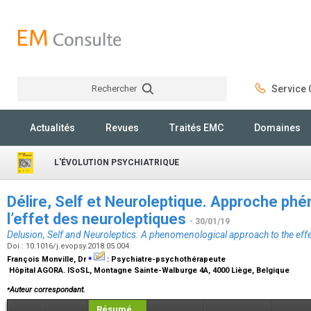
Rechercher
Service C
Rechercher
Actualités
Revues
Traités EMC
Domaines
L'ÉVOLUTION PSYCHIATRIQUE
Délire, Self et Neuroleptique. Approche p
l’effet des neuroleptiques
- 30/01/19
Delusion, Self and Neuroleptics. A phenomenological approach to the effe
Doi : 10.1016/j.evopsy.2018.05.004
⁎
François Monville,
Dr
:
Psychiatre-psychothérapeute
Hôpital AGORA. ISoSL, Montagne Sainte-Walburge 4A, 4000 Liège, Belgique
⁎
Auteur correspondant.
Résumé