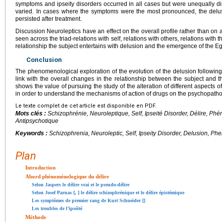
symptoms and ipseity disorders occurred in all cases but were unequally di
varied. In cases where the symptoms were the most pronounced, the delu
persisted after treatment.
Discussion Neuroleptics have an effect on the overall profile rather than on a
seen across the triad-relations with self, relations with others, relations with
relationship the subject entertains with delusion and the emergence of the E
Conclusion
The phenomenological exploration of the evolution of the delusion following 
link with the overall changes in the relationship between the subject and t
shows the value of pursuing the study of the alteration of different aspects o
in order to understand the mechanisms of action of drugs on the psychopatho
Le texte complet de cet article est disponible en PDF.
Mots clés :
Schizophrénie, Neuroleptique, Self, Ipseité Disorder, Délire, P
Antipsychotique
Keywords :
Schizophrenia, Neuroleptic, Self, Ipseity Disorder, Delusion, P
Plan
Introduction
Abord phénoménologique du délire
Selon Jaspers le délire vrai et le pseudo-délire
Selon Josef Parnas [
,
] le délire schizophrénique et le délire épistémique
Les symptômes de premier rang de Kurt Schneider [
]
Les troubles de l’ipséité
Méthode