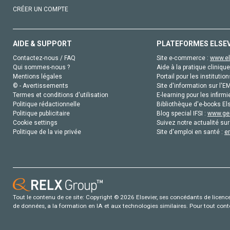
CRÉER UN COMPTE
AIDE & SUPPORT
PLATEFORMES ELSE
Contactez-nous / FAQ
Site e-commerce :
www.el
Qui sommes-nous ?
Aide à la pratique clinique
Mentions légales
Portail pour les institution
© - Avertissements
Site d'information sur l'E
Termes et conditions d'utilisation
E-learning pour les infirmi
Politique rédactionnelle
Bibliothèque d'e-books Els
Politique publicitaire
Blog special IFSI :
www.gen
Cookie settings
Suivez notre actualité sur
Politique de la vie privée
Site d'emploi en santé :
e
Tout le contenu de ce site: Copyright © 2026 Elsevier, ses concédants de licence e
de données, a la formation en IA et aux technologies similaires. Pour tout con