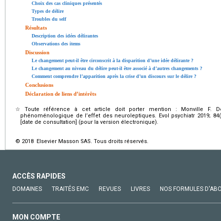
Choix des cas cliniques présentés
Types de délire
Troubles du self
Résultats
Description des idées délirantes
Observations des items
Discussion
Le changement peut-il être circonscrit à la disparition d’une idée délirante ?
Le changement au niveau du délire peut-il être associé à d’autres changements ?
Comment comprendre l’apparition après la crise d’un discours sur le délire ?
Conclusions
Déclaration de liens d’intérêts
☆
Toute référence à cet article doit porter mention : Monville F. Dé
phénoménologique de l’effet des neuroleptiques. Evol psychiatr 2019; 84(
[date de consultation] (pour la version électronique).
© 2018 Elsevier Masson SAS. Tous droits réservés.
ACCÈS RAPIDES
DOMAINES
TRAITÉS EMC
REVUES
LIVRES
NOS FORMULES D'AB
MON COMPTE