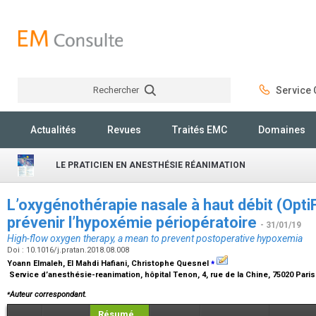
Rechercher
Service C
Rechercher
Actualités
Revues
Traités EMC
Domaines
LE PRATICIEN EN ANESTHÉSIE RÉANIMATION
L’oxygénothérapie nasale à haut débit (Opt
prévenir l’hypoxémie périopératoire
- 31/01/19
High-flow oxygen therapy, a mean to prevent postoperative hypoxemia
Doi : 10.1016/j.pratan.2018.08.008
⁎
Yoann Elmaleh, El Mahdi Hafiani, Christophe Quesnel
Service d’anesthésie-reanimation, hôpital Tenon, 4, rue de la Chine, 75020 Pari
⁎
Auteur correspondant.
Résumé