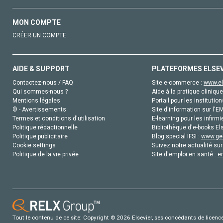
MON COMPTE
CRÉER UN COMPTE
AIDE & SUPPORT
PLATEFORMES ELSE
Contactez-nous / FAQ
Site e-commerce :
www.el
Qui sommes-nous ?
Aide à la pratique clinique
Mentions légales
Portail pour les institution
© - Avertissements
Site d'information sur l'E
Termes et conditions d'utilisation
E-learning pour les infirmi
Politique rédactionnelle
Bibliothèque d'e-books Els
Politique publicitaire
Blog special IFSI :
www.gen
Cookie settings
Suivez notre actualité sur
Politique de la vie privée
Site d'emploi en santé :
e
Tout le contenu de ce site: Copyright © 2026 Elsevier, ses concédants de licence e