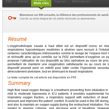
PDF
Article
Figures
Références
Mots clés
Bienvenue sur EM-consulte, la référence des professionnels de santé.
L’accès au texte intégral de cet article nécessite un abonnement.
Résumé
L’oxygénothérapie nasale à haut débit est un dispositif connu en réani
respiratoires hypoxémiques modérées à sévères sans recourir à l’intubat
certaines caractéristiques intéressantes comme le lavage de l’espace mort re
et réchauffé ainsi qu’un contrôle sur la FiO2 permettant d’oxygéner un p
proposer l’utilisation de ces dispositifs au bloc opératoire au cours de pr
permettant de maintenir une oxygénation satisfaisante ou au cours de l
dispositif pourrait avoir un intérêt pour lutter contre l’hypoxémie seconda
dérecrutement alvéolaire, tout en diminuant le travail respiratoire.
Le texte complet de cet article est disponible en PDF.
Summary
High-flow nasal oxygen therapy is a treatment preventing from intubation in 
mild to moderate hypoxemia in ICU patients. It provides supplemental hu
inspiratory oxygen fraction, a respiratory support with reduction of de
pressure and improves the patient’ comfort. It could be used in the OR durin
and also to maintain an oxygen supply during the orotracheal intubation. Pos
related to alveolar collapse, and decrease work of breathing. However