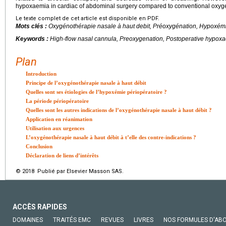
hypoxaemia in cardiac of abdominal surgery compared to conventional oxyge
Le texte complet de cet article est disponible en PDF.
Mots clés :
Oxygénothérapie nasale à haut debit, Préoxygénation, Hypoxémie 
Keywords :
High-flow nasal cannula, Preoxygenation, Postoperative hypoxa
Plan
Introduction
Principe de l’oxygénothérapie nasale à haut débit
Quelles sont ses étiologies de l’hypoxémie périopératoire ?
La période périopératoire
Quelles sont les autres indications de l’oxygénothérapie nasale à haut débit ?
Application en réanimation
Utilisation aux urgences
L’oxygénothérapie nasale à haut débit à t’elle des contre-indications ?
Conclusion
Déclaration de liens d’intérêts
© 2018 Publié par Elsevier Masson SAS.
ACCÈS RAPIDES
DOMAINES
TRAITÉS EMC
REVUES
LIVRES
NOS FORMULES D'AB