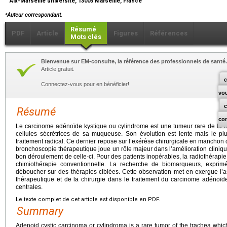
Aix-Marseille université, 13005 Marseille, France
⁎
Auteur correspondant.
Résumé
PDF
Article
Figures
Références
Mots clés
Bienvenue sur EM-consulte, la référence des professionnels de santé.
Article gratuit.
c
Connectez-vous pour en bénéficier!
vo
Résumé
co
Le carcinome adénoïde kystique ou cylindrome est une tumeur rare de la 
cellules sécrétrices de sa muqueuse. Son évolution est lente mais le p
traitement radical. Ce dernier repose sur l’exérèse chirurgicale en mancho
bronchoscopie thérapeutique joue un rôle majeur dans l’amélioration clinique
bon déroulement de celle-ci. Pour des patients inopérables, la radiothérapie a
chimiothérapie conventionnelle. La recherche de biomarqueurs, exprimés
déboucher sur des thérapies ciblées. Cette observation met en exergue l’a
thérapeutique et de la chirurgie dans le traitement du carcinome adénoïde
centrales.
Le texte complet de cet article est disponible en PDF.
Summary
Adenoid cystic carcinoma or cylindroma is a rare tumor of the trachea which