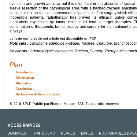
evolution and growth are slow but it is often fatal in the absence of radical 
sleeve resection of the pathological area, with a tracheo-tracheal anasto
crucial role in the clinical improvement of patients before surgery which will
inoperable patients, radiotherapy has proved its efficacy, unlike conv
biomarkers expressed by tumor cells could lead to target therapies. This
combination of therapeutic bronchoscopy and surgery for the treatment of ad
airways.
Le texte complet de cet article est disponible en PDF.
Mots clés :
Carcinome adénoïde kystique, Trachée, Chirurgie, Bronchoscopi
Keywords :
Adenoid cystic carcinoma, Trachea, Surgery, Therapeutic bronc
Plan
Introduction
Observation
Discussion
Conclusion
Déclaration de liens d’intérêts
© 2018 SPLF. Publié par Elsevier Masson SAS. Tous droits réservés.
ACCÈS RAPIDES
DOMAINES
TRAITÉS EMC
REVUES
LIVRES
NOS FORMULES D'AB