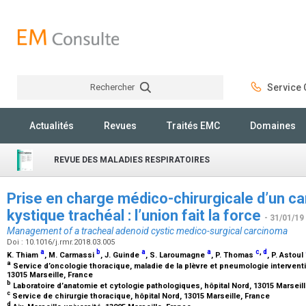
Rechercher
Service C
Rechercher
Actualités
Revues
Traités EMC
Domaines
REVUE DES MALADIES RESPIRATOIRES
Prise en charge médico-chirurgicale d’un 
kystique trachéal : l’union fait la force
- 31/01/19
Management of a tracheal adenoid cystic medico-surgical carcinoma
Doi : 10.1016/j.rmr.2018.03.005
a
b
a
a
c
,
d
K. Thiam
, M. Carmassi
, J. Guinde
, S. Laroumagne
, P. Thomas
, P. Astoul
a
Service d’oncologie thoracique, maladie de la plèvre et pneumologie interventi
13015 Marseille, France
b
Laboratoire d’anatomie et cytologie pathologiques, hôpital Nord, 13015 Marseil
c
Service de chirurgie thoracique, hôpital Nord, 13015 Marseille, France
d