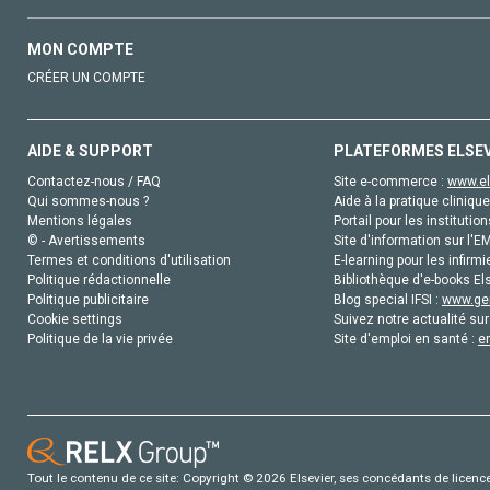
MON COMPTE
CRÉER UN COMPTE
AIDE & SUPPORT
PLATEFORMES ELSE
Contactez-nous / FAQ
Site e-commerce :
www.el
Qui sommes-nous ?
Aide à la pratique clinique
Mentions légales
Portail pour les institution
© - Avertissements
Site d'information sur l'E
Termes et conditions d'utilisation
E-learning pour les infirmi
Politique rédactionnelle
Bibliothèque d'e-books Els
Politique publicitaire
Blog special IFSI :
www.gen
Cookie settings
Suivez notre actualité sur
Politique de la vie privée
Site d'emploi en santé :
e
Tout le contenu de ce site: Copyright © 2026 Elsevier, ses concédants de licence e